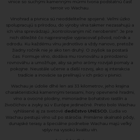
vinice so suchými kamennými múrmi tvoria podstatnú časť
terroir vo Wachau.
Vinohrad a pivnica sú neoddeliteľne spojené. Veľmi úzko
spolupracujú s prírodou, do výroby vína takmer nezasahujú a
ich vína sprevádzajú „kontrolovaným nič nerobením“. Je pre
nich dôležité čo najpresnejšie vypracovať pôvod, ročník a
odrodu. Ku každému vínu jednotlivo a vždy nanovo, pretože
žiadny ročník nie je ako ten druhý. O zvyšok sa postará
čas. Formuje víno, dodáva mu rovnováhu a prirodzenú
rovnováhu a umožňuje, aby sa jeho arómy rozvíjali pomaly a
pokojne. Neustále učenie a ďalší rozvoj, ako aj interakcia
tradície a inovácie sa prelínajú v ich práci v pivnici.
Wachau je údolie dlhé len asi 33 kilometrov, jeho krajina
charakteristická kamennými terasami, hory opevnené hradmi,
víno a ovocné plodiny, mimoriadne bohatstvo rastlín a
živočíchov a zvyky sú v Európe jedinečné. Preto bolo Wachau
vyhlásené aj za svetové
dedičstvo UNESCO.
Ľudia vo
Wachau pestujú víno už po stáročia. Primárne skalnaté pôdy,
dunajské terasy a špeciálne podnebie Wachau majú veľký
vplyv na vysokú kvalitu vín.