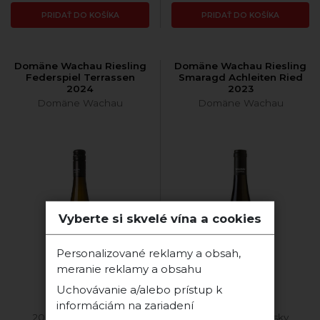
PRIDAŤ DO KOŠÍKA
PRIDAŤ DO KOŠÍKA
Domäne Wachau Riesling
Domäne Wachau Riesling
Federspiel Terrassen
Smaragd Achleiten Ried
2024
2023
Domäne Wachau
Domäne Wachau
Vyberte si skvelé vína a cookies
Personalizované reklamy a obsah,
meranie reklamy a obsahu
Uchovávanie a/alebo prístup k
informáciám na zariadení
2024 Rizling Rýnsky
2023 Rizling Rýnsky