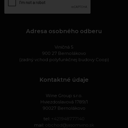
Adresa osobného odberu
Viničná 5
900 27 Bernolákovo
(zadný vchod polyfunkčnej budovy Coop)
Kontaktné údaje
Wine Group s.r.o.
Hviezdoslavová 1789/1
90027 Bernolákovo
tel:
+421948777140
mail:
obchod@jasomvino.sk