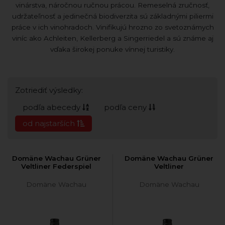
vinárstva, náročnou ručnou prácou. Remeselná zručnosť,
udržateľnosť a jedinečná biodiverzita sú základnými piliermi
práce v ich vinohradoch. Vinifikujú hrozno zo svetoznámych
viníc ako Achleiten, Kellerberg a Singerriedel a sú známe aj
vďaka širokej ponuke vínnej turistiky.
Zotriediť výsledky:
podľa abecedy
podľa ceny
od najstarších
Domäne Wachau Grüner
Domäne Wachau Grüner
Veltliner Federspiel
Veltliner
Domäne Wachau
Domäne Wachau