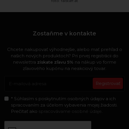
foto: falstaff.at
Zostaňme v kontakte
Chcete nakupovať výhodnejšie, alebo mať prehľad o
našich nových produktoch? Pri prvej registrácii do
newslettra
získate zľavu 5%
na nákup vo forme
zľavového kupónu na neakciový tovar.
Registrovať
* Súhlasím s poskytnutím osobných údajov a ich
spracovaním za účelom vybavenia mojej žiadosti.
Prečítať ako
spracovávame osobné údaje
.