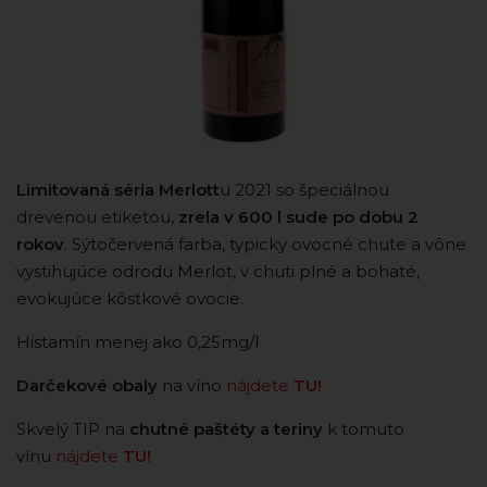
Limitovaná séria Merlott
u 2021 so špeciálnou
drevenou etiketou,
zrela v 600 l sude po dobu 2
rokov
. Sýtočervená farba, typicky ovocné chute a vône
vystihujúce odrodu Merlot, v chuti plné a bohaté,
evokujúce kôstkové ovocie.
Histamín menej ako 0,25mg/l
Darčekové obaly
na víno
nájdete
TU!
Skvelý TIP na
chutné paštéty a teriny
k tomuto
vínu
nájdete
TU!