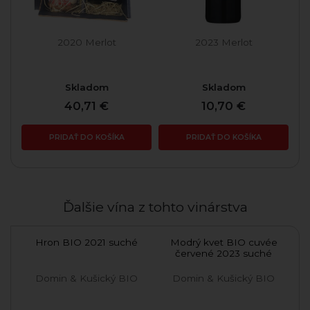
2020 Merlot
2023 Merlot
Skladom
Skladom
40,71 €
10,70 €
PRIDAŤ DO KOŠÍKA
PRIDAŤ DO KOŠÍKA
Ďalšie vína z tohto vinárstva
ée
Hron BIO 2021 suché
Modrý kvet BIO cuvée
Sa
červené 2023 suché
O
Domin & Kušický BIO
Domin & Kušický BIO