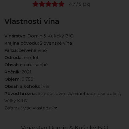
4.7 / 5 (3x)
Vlastnosti vína
Vinárstvo:
Domin & Kušický BIO
Krajina pôvodu:
Slovenské vína
Farba:
červené víno
Odroda:
merlot
Obsah cukru:
suché
Ročník:
2021
Objem:
0,750l
Obsah alkoholu:
14%
Pôvod hrozna:
Stredoslovenská vinohradnícka oblasť,
Veľký Krtíš
Zobraziť viac vlastností
Vinárstvo Domin & Kušický BIO