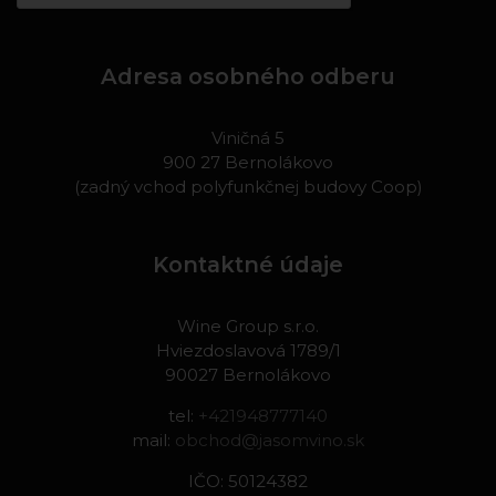
Adresa osobného odberu
Viničná 5
900 27 Bernolákovo
(zadný vchod polyfunkčnej budovy Coop)
Kontaktné údaje
Wine Group s.r.o.
Hviezdoslavová 1789/1
90027 Bernolákovo
tel:
+421948777140
mail:
obchod@jasomvino.sk
IČO: 50124382