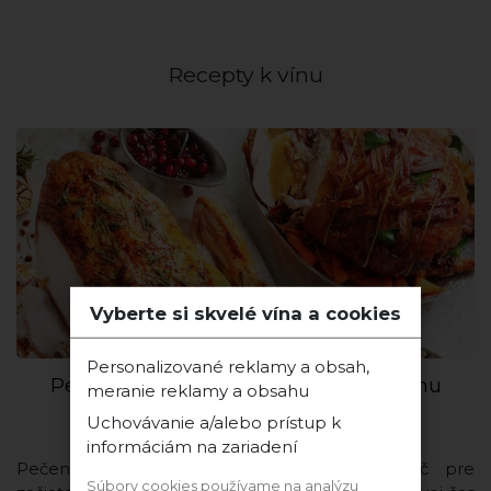
Recepty k vínu
Vyberte si skvelé vína a cookies
Personalizované reklamy a obsah,
Pečená Morka nielen na Vianoce k vínu
meranie reklamy a obsahu
Uchovávanie a/alebo prístup k
informáciám na zariadení
Pečená morka k vínu. Príprava nie je nič pre
Súbory cookies používame na analýzu