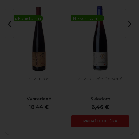
‹
›
Nízkohistamín
Nízkohistamín
Ní
2021 Hron
2023 Cuvée Červené
Vypredané
Skladom
18,44 €
6,46 €
PRIDAŤ DO KOŠÍKA