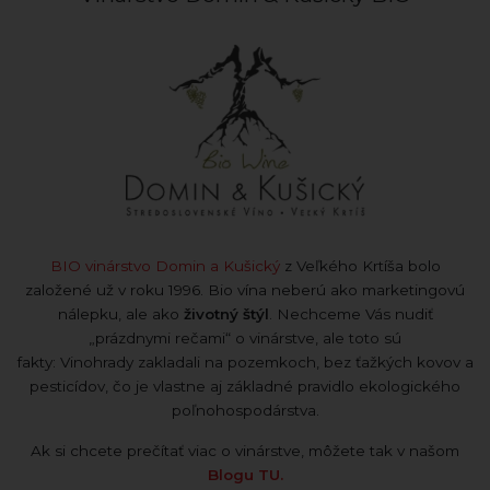
BIO vinárstvo Domin a Kušický
z Veľkého Krtíša bolo
založené už v roku 1996. Bio vína neberú ako marketingovú
nálepku, ale ako
životný štýl
. Nechceme Vás nudiť
„prázdnymi rečami“ o vinárstve, ale toto sú
fakty: Vinohrady zakladali na pozemkoch, bez ťažkých kovov a
pesticídov, čo je vlastne aj základné pravidlo ekologického
poľnohospodárstva.
Ak si chcete prečítať viac o vinárstve, môžete tak v našom
Blogu TU.