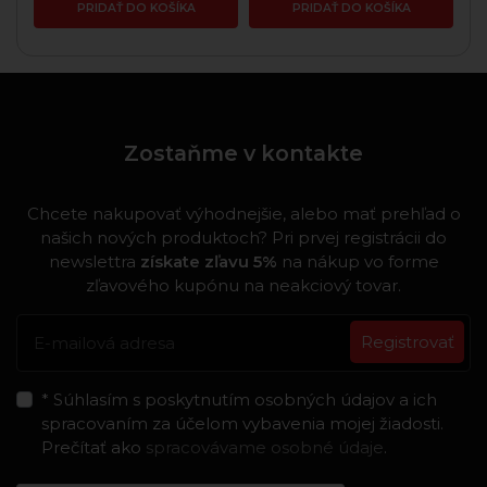
PRIDAŤ DO KOŠÍKA
PRIDAŤ DO KOŠÍKA
Zostaňme v kontakte
Chcete nakupovať výhodnejšie, alebo mať prehľad o
našich nových produktoch? Pri prvej registrácii do
newslettra
získate zľavu 5%
na nákup vo forme
zľavového kupónu na neakciový tovar.
Registrovať
* Súhlasím s poskytnutím osobných údajov a ich
spracovaním za účelom vybavenia mojej žiadosti.
Prečítať ako
spracovávame osobné údaje
.