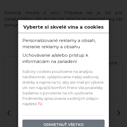
Pečená morka k vínu. Príprava nie je nič pre
začiatočníkov, ale raz za rok stojí za to venovať svoj čas
tomuto skvelému ...
Vyberte si skvelé vína a cookies
Personalizované reklamy a obsah,
meranie reklamy a obsahu
Ďalšie vína tejto odrody
Uchovávanie a/alebo prístup k
informáciám na zariadení
Messorio 2020
Merlot Strekov 2021 suché
Súbory cookies používame na analýzu
návštevnosti, vylepšovanie našej webovej
ič
Le Macchiole
Pivnica Radošina
Ro
stránky a najmä na to, aby ste mali pri výbere
vín. ten najväčší komfort Preto Vás priateľsky
žiadame o povolenie na ich využívanie.
Podmienky spracúvania osobných údajov
nájdete
TU.
‹
›
Nízkohistamín
ODMIETNUŤ VŠETKO