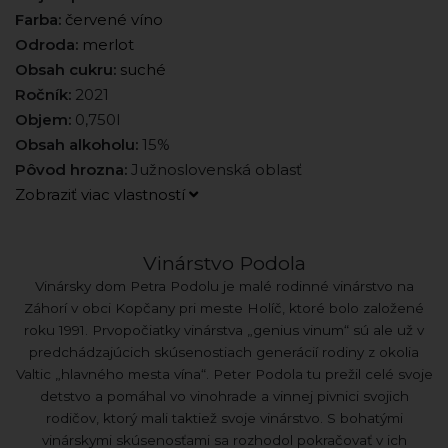
Farba:
červené víno
Odroda:
merlot
Obsah cukru:
suché
Ročník:
2021
Objem:
0,750l
Obsah alkoholu:
15%
Pôvod hrozna:
Južnoslovenská oblasť
Zobraziť viac vlastností
Vinárstvo Podola
Vinársky dom Petra Podolu je malé rodinné vinárstvo na
Záhorí v obci Kopčany pri meste Holíč, ktoré bolo založené
roku 1991. Prvopočiatky vinárstva „genius vinum“ sú ale už v
predchádzajúcich skúsenostiach generácií rodiny z okolia
Valtic „hlavného mesta vína“. Peter Podola tu prežil celé svoje
detstvo a pomáhal vo vinohrade a vinnej pivnici svojich
rodičov, ktorý mali taktiež svoje vinárstvo. S bohatými
vinárskymi skúsenosťami sa rozhodol pokračovať v ich