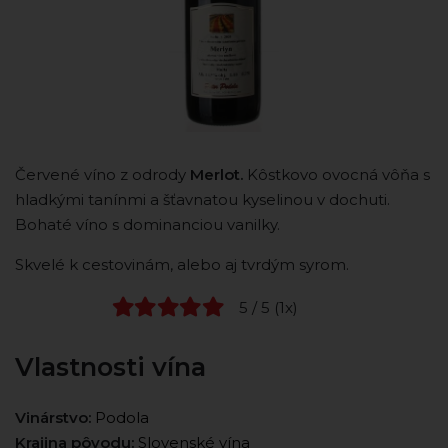
Červené víno z odrody
Merlot.
Kôstkovo ovocná vôňa s
hladkými tanínmi a šťavnatou kyselinou v dochuti.
Bohaté víno s dominanciou vanilky.
Skvelé k cestovinám, alebo aj tvrdým syrom.
5 / 5 (1x)
Vlastnosti vína
Vinárstvo:
Podola
Krajina pôvodu:
Slovenské vína