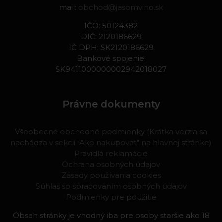
mail:
obchod@jasomvino.sk
IČO: 50124382
DIČ: 2120186629
IČ DPH: SK2120186629
Bankové spojenie:
SK9411000000002942018027
Právne dokumenty
Všeobecné obchodné podmienky (Krátka verzia sa
nachádza v sekcii "Ako nakupovať" na hlavnej stránke)
Pravidlá reklamácie
Ochrana osobných údajov
Zásady používania cookies
Súhlas so spracovaním osobných údajov
Podmienky pre použitie
Obsah stránky je vhodný iba pre osoby staršie ako 18