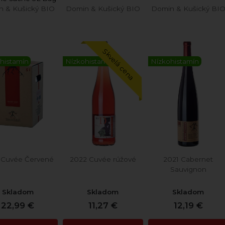
in Box
n & Kušický BIO
Domin & Kušický BIO
Domin & Kušický BI
Skvelá cena
histamín
Nízkohistamín
Nízkohistamín
 Cuvée Červené
2022 Cuvée rúžové
2021 Cabernet
Sauvignon
Skladom
Skladom
Skladom
22,99 €
11,27 €
12,19 €