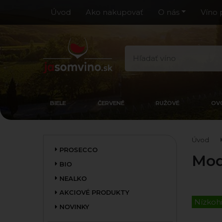
Úvod
Ako nakupovať
O nás
Víno 
BIELE
ČERVENÉ
RUŽOVÉ
OV
Úvod
PROSECCO
Mod
BIO
NEALKO
AKCIOVÉ PRODUKTY
Nízkoh
NOVINKY