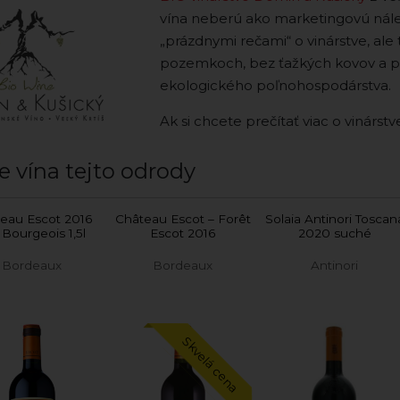
vína neberú ako marketingovú nál
„prázdnymi rečami“ o vinárstve, ale 
pozemkoch, bez ťažkých kovov a pest
ekologického poľnohospodárstva.
Ak si chcete prečítať viac o vinárs
e vína tejto odrody
eau Escot 2016
Château Escot – Forêt
Solaia Antinori Toscan
 Bourgeois 1,5l
Escot 2016
2020 suché
Bordeaux
Bordeaux
Antinori
Skvelá cena