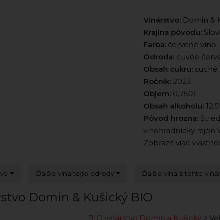
Vinárstvo:
Domin & K
Krajina pôvodu:
Slov
Farba:
červené víno
Odroda:
cuvée červ
Obsah cukru:
suché
Ročník:
2023
Objem:
0,750l
Obsah alkoholu:
12,
Pôvod hrozna:
Stred
vinohradnícky rajón 
Zobraziť viac vlastno
tvo
Ďalšie vína tejto odrody
Ďalšie vína z tohto viná
rstvo Domin & Kušický BIO
BIO vinárstvo Domin a Kušický
z Ve