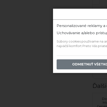
Personalizované reklamy a
Uchovávanie a/alebo prístu
2017 Cuvée Červené
2015
Súbory cookies používame na anal
najväčší komfort Preto Vás pria
Skladom
165,00 €
ODMIETNUŤ VŠETK
PRIDAŤ DO KOŠÍKA
PR
Ďalši
Kamenný kvet BIO
Do
cuvée biele 2022
Mo
suché
červe