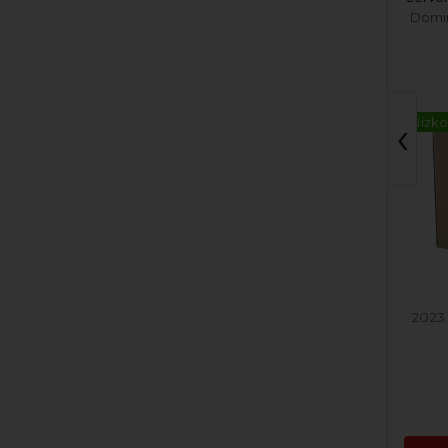
Domin & Kušický BIO
Domi
‹
Nízkohistamín
Nízko
2022 Cuvée biele
2023
Skladom
6,46 €