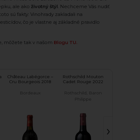
epku, ale ako
životný štýl
. Nechceme Vás nudiť
toto sú fakty: Vinohrady zakladali na
icídov, čo je vlastne aj základné pravidlo
tve, môžete tak v našom
Blogu TU.
a
Château Labégorce –
Rothschild Mouton
Campofi
Cru Bourgeois 2018
Cadet Rouge 2022
Bordeaux
Rothschild, Baron
Masi Agr
Philippe
›