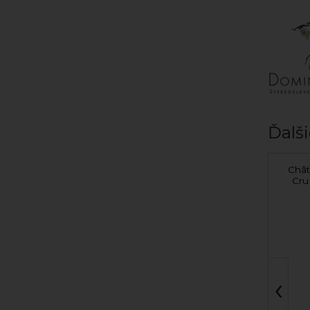
Ďalši
Bordeaux Château
Chât
Calon-Ségur Grand Cru
Cru
2017
Bordeaux
‹