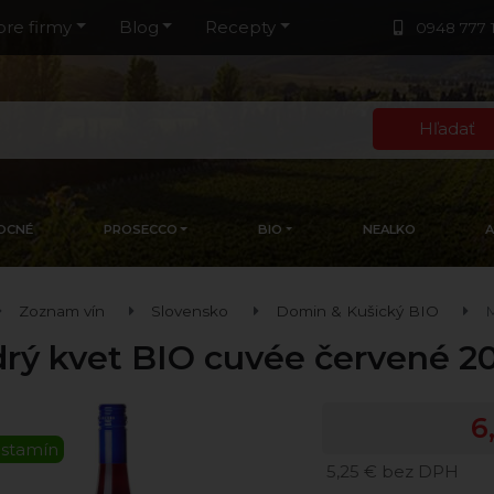
pre firmy
Blog
Recepty
0948 777 
Hľadať
OCNÉ
PROSECCO
BIO
NEALKO
Zoznam vín
Slovensko
Domin & Kušický BIO
M
rý kvet BIO cuvée červené 2
6
istamín
5,25 € bez DPH