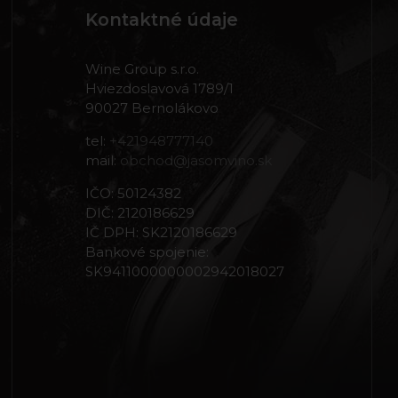
Kontaktné údaje
Wine Group s.r.o.
Hviezdoslavová 1789/1
90027 Bernolákovo
tel:
+421948777140
mail:
obchod@jasomvino.sk
IČO: 50124382
DIČ: 2120186629
IČ DPH: SK2120186629
Bankové spojenie:
SK9411000000002942018027