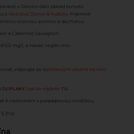
berané v Októbri dalo základ tomuto
nu z
Vinárstva Domin & Kušický
. Príjemné
s jemnou ovocnou arómou a dochuťou.
oir a Cabernet Sauvignon .
 0,5 mg/L a naviac vegán víno.
ovať, inšpirujte sa
darčekovými obalmi na víno
u
DOPLNKY
, tak tie nájdete
TU.
 k cestovinám s paradajkovou omáčkou.
/ 5 (11x)
ína