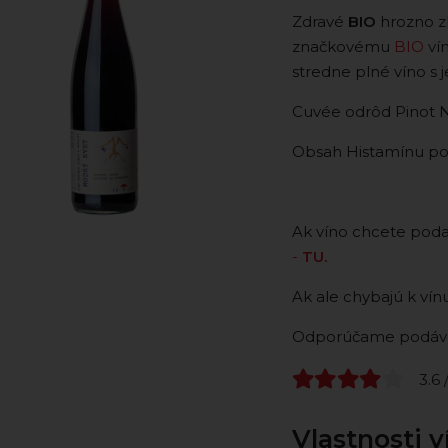
Zdravé
BIO
hrozno z
značkovému
BIO
ví
stredne plné víno 
Cuvée odrôd Pinot N
Obsah Histamínu pod
Ak víno chcete podar
-
TU.
Ak ale chybajú k vín
Odporúčame podávať
3.6 
Vlastnosti v