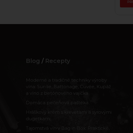
PRIDAŤ DO KOŠÍKA
PR
Blog
/
Recepty
Moderné a tradičné techniky výroby
vína: Sur-lie, Battonage, Cuvée, Kupáž
a víno z betónového vajíčka
Domáca pečeňová paštéka
Hráškový krém s krevetami a syrovými
dugetkami
Tajomstvá vín v Bag in Box: Praktické,