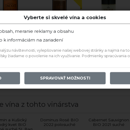
Vyberte si skvelé vína a cookies
 obsah, meranie reklamy a obsahu
p k informáciám na zariadení
 Cuvée Červené
2016 Cuvée Červené
2020 Cuvée Červené
ýzu návštevnosti, vylepšovanie našej webovej stránky a najmä na to, a
teľsky žiadame o povolenie na ich využívanie. Podmienky spracúvania
Skladom
Skladom
Skladom
44,99 €
11,00 €
420,00 €
O
SPRAVOVAŤ MOŽNOSTI
IDAŤ DO KOŠÍKA
PRIDAŤ DO KOŠÍKA
PRIDAŤ DO KOŠÍKA
e vína z tohto vinárstva
min a Kušický
Dominus Rosé BIO
Cabernet Sauvignon
drý kvet BIO
2022 polosuché
BIO 2021 suché
né suché 5L Bag