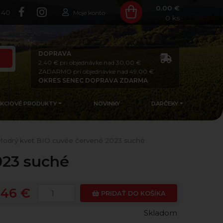
0.00 €
140
Moje konto
0
ks
DOPRAVA
2,40 € pri objednávke nad 30,00 €
ZADARMO pri objednávke nad 49,00 €
OKRES SENEC DOPRAVA ZDARMA
AKCIOVÉ PRODUKTY
NOVINKY
DARČEKY
odrý kvet BIO cuvée červené 2023 suché
023 suché
,46 €
PRIDAŤ DO KOŠÍKA
Skladom