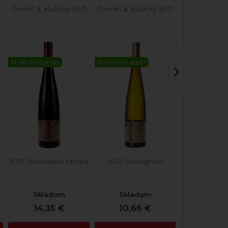
O
Domin & Kušický BIO
Domin & Kušický BIO
Domin & Kuš
›
Nízkohistamín
Nízkohistamín
Nízkohistam
2021 Rulandské Modré
2021 Sauvignon
2017 Cuvée
Skladom
Skladom
Skla
14,35 €
10,66 €
15,8