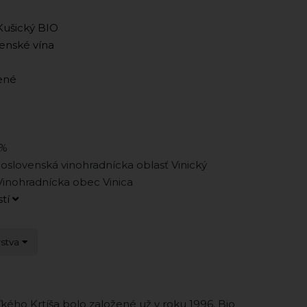
ušický BIO
enské vína
ené
5%
oslovenská vinohradnícka oblasť Vinický
Vinohradnícka obec Vinica
stí
rstva
ľkého Krtíša bolo založené už v roku 1996. Bio