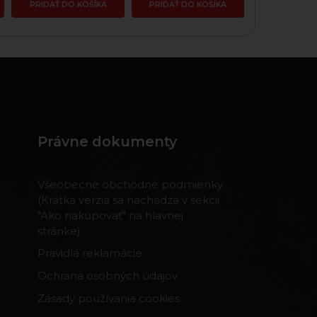
PRIDAŤ DO KOŠÍKA
PRIDAŤ DO KOŠÍKA
PRIDAŤ DO
Právne dokumenty
Všeobecné obchodné podmienky
(Krátka verzia sa nachádza v sekcii
"Ako nakupovať" na hlavnej
stránke)
Pravidlá reklamácie
Ochrana osobných údajov
Zásady používania cookies