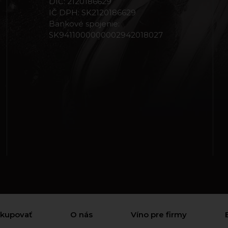
DIČ: 2120186629
IČ DPH: SK2120186629
Bankové spojenie:
SK9411000000002942018027
akupovať
O nás
Víno pre firmy