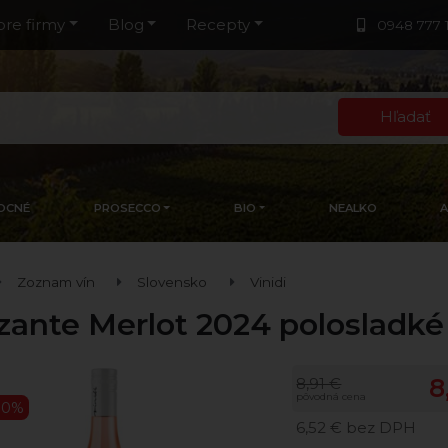
pre firmy
Blog
Recepty
0948 777 
Hľadať
OCNÉ
PROSECCO
BIO
NEALKO
Zoznam vín
Slovensko
Vinidi
zzante Merlot 2024 polosladké
8
8,91 €
pôvodná cena
10%
6,52 € bez DPH