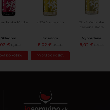
Frankovka Modrá
2024 Sauvignon
2024 Veltlínske
červené skoré
Skladom
Skladom
Vypredané
,02 €
8,02 €
8,02 €
8,91 €
8,91 €
8,91 €
IDAŤ DO KOŠÍKA
PRIDAŤ DO KOŠÍKA