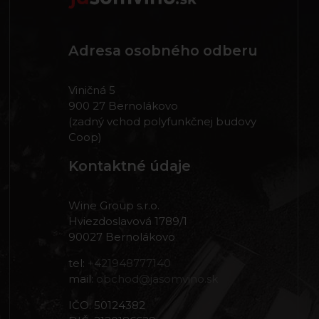
Adresa osobného odberu
Viničná 5
900 27 Bernolákovo
(zadný vchod polyfunkčnej budovy
Coop)
Kontaktné údaje
Wine Group s.r.o.
Hviezdoslavová 1789/1
90027 Bernolákovo
tel:
+421948777140
mail:
obchod@jasomvino.sk
IČO: 50124382