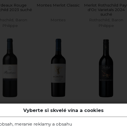
rdeaux Rouge
Montes Merlot Classic
Merlot Rothschild Pay
child 2023 suché
d'Oc Varietals 2024
suché
hschild, Baron
Montes
Rothschild, Baron
Philippe
Philippe
2023 Merlot
2022 Merlot
2024 Merlot
Vyberte si skvelé vína a cookies
Skladom
Skladom
Skladom
 obsah, meranie reklamy a obsahu