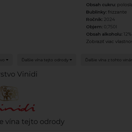
Obsah cukru:
polosl
Bublinky:
frizzante
Ročník:
2024
Objem:
0,750l
Obsah alkoholu:
12%
Zobraziť viac vlastno
tvo
Ďalšie vína tejto odrody
Ďalšie vína z tohto viná
stvo Vinidi
e vína tejto odrody