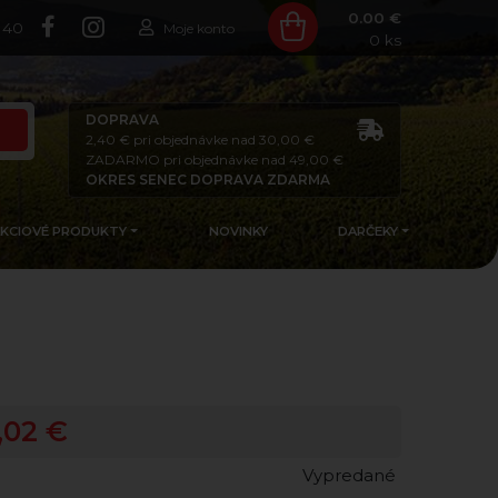
0.00 €
140
Moje konto
0
ks
DOPRAVA
2,40 € pri objednávke nad 30,00 €
ZADARMO pri objednávke nad 49,00 €
OKRES SENEC DOPRAVA ZDARMA
AKCIOVÉ PRODUKTY
NOVINKY
DARČEKY
,02 €
Vypredané