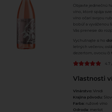
Objavte jedinečnú h
víno, ktoré spája sv
víno očarí svojou r
bobúľ a vyváženou ľ
Vás prenesie do roz
Vychutnajte si ho
do
letných večerov, osl
dezertom, ovociu či 
4.7 
Vlastnosti v
Vinárstvo:
Vinidi
Krajina pôvodu:
Slov
Farba:
ružové víno
Odroda:
merlot