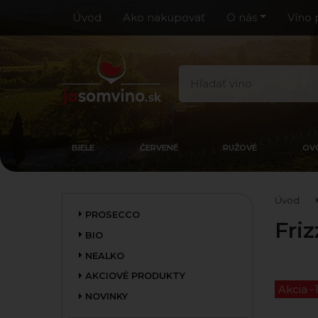
Úvod
Ako nakupovať
O nás
Víno 
BIELE
ČERVENÉ
RUŽOVÉ
OV
Úvod
PROSECCO
Fri
BIO
NEALKO
AKCIOVÉ PRODUKTY
Akcia -
NOVINKY