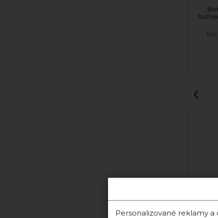
Fresco di Masi Rosso
Bo
BIO
Roths
Masi Agricola
Rot
‹
2024 Merlot
Skladom
Personalizované reklamy a