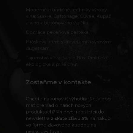
Moderné a tradičné techniky výroby
vína: Sur-lie, Battonage, Cuvée, Kupáž
a víno z betónového vajíčka
Domáca pečeňová paštéka
Hráškový krém s krevetami a syrovými
dugetkami
Tajomstvá vín v Bag in Box: Praktické,
ekologické a plné chuti
Zostaňme v kontakte
Chcete nakupovať výhodnejšie, alebo
mať prehľad o našich nových
produktoch? Pri prvej registrácii do
newslettra
získate zľavu 5%
na nákup
vo forme zľavového kupónu na
neakciový tovar.