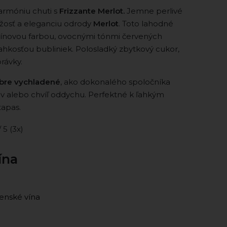
armóniu chuti s
Frizzante Merlot.
Jemne perlivé
iežosť a eleganciu odrody
Merlot
. Toto lahodné
ubínovou farbou, ovocnými tónmi červených
ahkosťou bubliniek. Polosladký zbytkový cukor,
právky.
bre vychladené
, ako dokonalého spoločníka
áv alebo chvíľ oddychu. Perfektné k ľahkým
tapas.
/ 5 (3x)
ína
enské vína