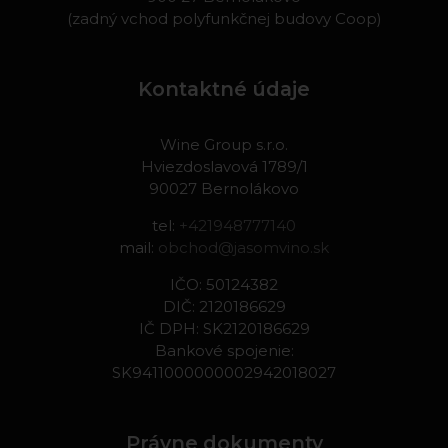
(zadný vchod polyfunkčnej budovy Coop)
Kontaktné údaje
Wine Group s.r.o.
Hviezdoslavová 1789/1
90027 Bernolákovo
tel:
+421948777140
mail:
obchod@jasomvino.sk
IČO: 50124382
DIČ: 2120186629
IČ DPH: SK2120186629
Bankové spojenie:
SK9411000000002942018027
Právne dokumenty