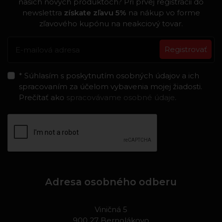
našich nových produktoch? Pri prvej registrácii do
newslettra
získate zľavu 5%
na nákup vo forme
zľavového kupónu na neakciový tovar.
Registrovať
* Súhlasím s poskytnutím osobných údajov a ich
spracovaním za účelom vybavenia mojej žiadosti.
Prečítať ako
spracovávame osobné údaje
.
Adresa osobného odberu
Viničná 5
900 27 Bernolákovo