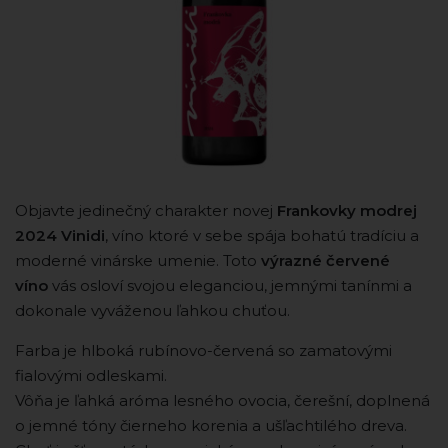
Objavte jedinečný charakter novej
Frankovky modrej
2024 Vinidi
, víno ktoré v sebe spája bohatú tradíciu a
moderné vinárske umenie. Toto
výrazné červené
víno
vás osloví svojou eleganciou, jemnými tanínmi a
dokonale vyváženou ľahkou chuťou.
Farba je hlboká rubínovo-červená so zamatovými
fialovými odleskami.
Vôňa je ľahká aróma lesného ovocia, čerešní, doplnená
o jemné tóny čierneho korenia a ušľachtilého dreva.