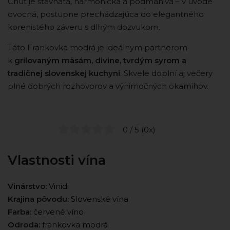
Chuť je šťavnatá, harmonická a podmanivá – v úvode
ovocná, postupne prechádzajúca do elegantného
korenistého záveru s dlhým dozvukom.
Táto Frankovka modrá je ideálnym partnerom
k
grilovaným mäsám, divine, tvrdým syrom a
tradičnej slovenskej kuchyni
. Skvele doplní aj večery
plné dobrých rozhovorov a výnimočných okamihov.
0 / 5 (0x)
Vlastnosti vína
Vinárstvo:
Vinidi
Krajina pôvodu:
Slovenské vína
Farba:
červené víno
Odroda:
frankovka modrá