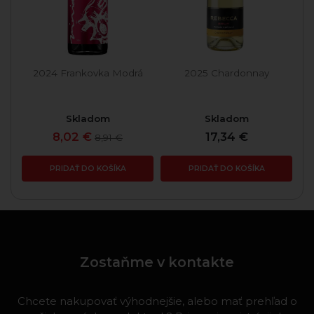
né
2024 Frankovka Modrá
2025 Chardonnay
Skladom
Skladom
8,02 €
17,34 €
8,91 €
PRIDAŤ DO KOŠÍKA
PRIDAŤ DO KOŠÍKA
Zostaňme v kontakte
Chcete nakupovať výhodnejšie, alebo mať prehľad o