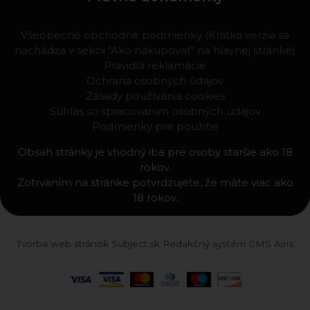
Všeobecné obchodné podmienky (Krátka verzia sa
nachádza v sekcii "Ako nakupovať" na hlavnej stránke)
Pravidlá reklamácie
Ochrana osobných údajov
Zásady používania cookies
Súhlas so spracovaním osobných údajov
Podmienky pre použitie
Obsah stránky je vhodný iba pre osoby staršie ako 18
rokov.
Zotrvaním na stránke potvrdzujete, že máte viac ako
18 rokov.
Tvorba web stránok
Subject.sk
Redakčný systém
CMS Airis