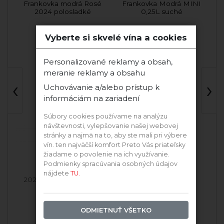
2
Frankovka modrá Rosé
Frankovka Modrá MINI
2024 polosladké
0,25L suché
Ostrožovič
Vinárstvo GOLGUZ
Vyberte si skvelé vína a cookies
Personalizované reklamy a obsah,
meranie reklamy a obsahu
‹
›
Uchovávanie a/alebo prístup k
informáciám na zariadení
Súbory cookies používame na analýzu
návštevnosti, vylepšovanie našej webovej
stránky a najmä na to, aby ste mali pri výbere
vín. ten najväčší komfort Preto Vás priateľsky
žiadame o povolenie na ich využívanie.
Podmienky spracúvania osobných údajov
nájdete
TU.
á
2024 Frankovka Modrá
Frankovka Modrá
ODMIETNUŤ VŠETKO
Skladom
Skladom