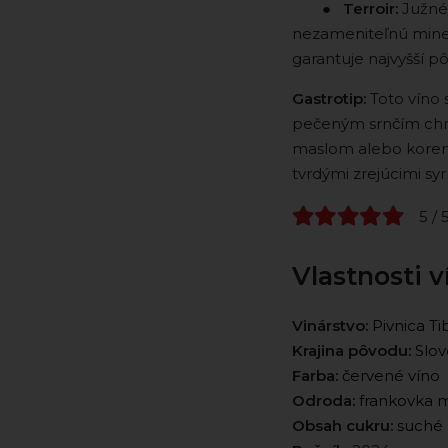
⠀ ⠀ ●
Terroir:
Južné 
nezameniteľnú minera
garantuje najvyšší p
Gastrotip:
Toto víno 
pečeným srnčím chr
maslom alebo korenis
tvrdými zrejúcimi syr
5 / 
Vlastnosti v
Vinárstvo:
Pivnica Ti
Krajina pôvodu:
Slov
Farba:
červené víno
Odroda:
frankovka 
Obsah cukru:
suché