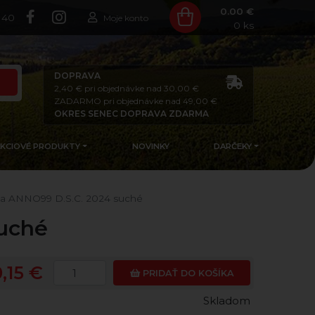
0.00 €
140
Moje konto
0
ks
DOPRAVA
2,40 € pri objednávke nad 30,00 €
ZADARMO pri objednávke nad 49,00 €
OKRES SENEC DOPRAVA ZDARMA
AKCIOVÉ PRODUKTY
NOVINKY
DARČEKY
ka ANNO99 D.S.C. 2024 suché
suché
0,15 €
PRIDAŤ DO KOŠÍKA
Skladom