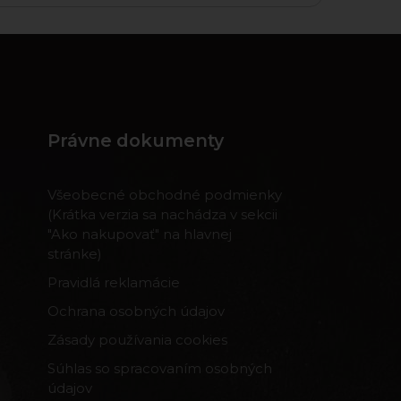
Právne dokumenty
Všeobecné obchodné podmienky
(Krátka verzia sa nachádza v sekcii
"Ako nakupovať" na hlavnej
stránke)
Pravidlá reklamácie
Ochrana osobných údajov
Zásady používania cookies
Súhlas so spracovaním osobných
údajov