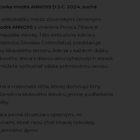
nkovka modrá ANNO99 D.S.C. 2024, suché
 aristokratku medzi slovenskými červenými
modrá ANNO99
z vinárstva Pivnica Tibava je
jvyššie nároky. Táto exkluzívna edícia s
Districtus Slovakia Controllatus) predstavuje
iu tibavského terroiru, kde sa v každom dúšku
ubového dreva s dravou silou vyhasnutých sopiek
raz môžete vychutnať vďaka prémiovému servisu
á a vrstevnatá vôňa, ktorej dominujú tóny
 čerešní a slivkového lekváru, jemne podfarbená
lky.
a pevná štruktúra s výraznými, no
vinami, ktoré nesú chuť tmavej čokolády,
a jemného dymu.