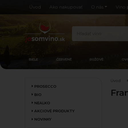
Úvod
Ako nakupovať
O nás
Víno 
BIELE
ČERVENÉ
RUŽOVÉ
OV
Úvod
PROSECCO
Fra
BIO
NEALKO
AKCIOVÉ PRODUKTY
NOVINKY