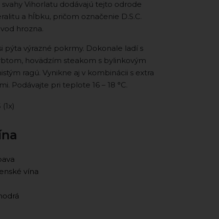
svahy Vihorlatu dodávajú tejto odrode
litu a hĺbku, pričom označenie D.S.C.
ôvod hrozna.
si pýta výrazné pokrmy. Dokonale ladí s
btom, hovädzím steakom s bylinkovým
tým ragú. Vynikne aj v kombinácii s extra
mi. Podávajte pri teplote 16 – 18 °C.
5 (1x)
ína
bava
enské vína
modrá