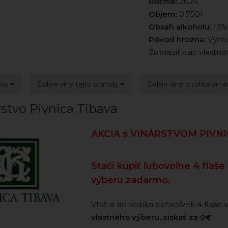
Ročník:
2024
Objem:
0,750l
Obsah alkoholu:
13%
Pôvod hrozna:
Výcho
Zobraziť viac vlastno
tvo
Ďalšie vína tejto odrody
Ďalšie vína z tohto viná
stvo Pivnica Tibava
AKCIA s VINÁRSTVOM PIVN
Stačí kúpiť ľubovoľne 4 fľaše
výberu zadarmo.
Vlož si do košíka akékoľvek 4 fľaše v
vlastného výberu, získaš za 0€