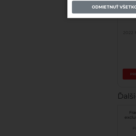
ODMIETNUŤ VŠETK
2021 Frankovka Modrá
2022 
Skladom
9,23 €
PRIDAŤ DO KOŠÍKA
PR
Ďalši
Chardonnay exclusive
Fr
2023 suché
exclu
Pivnica Tibava
P