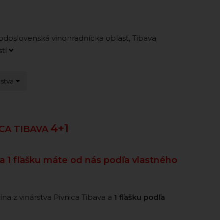
doslovenská vinohradnícka oblasť, Tibava
stí
rstva
4+1
ICA TIBAVA
 a 1 fľašku máte od nás podľa vlastného
ína z vinárstva Pivnica Tibava a
1 fľašku podľa