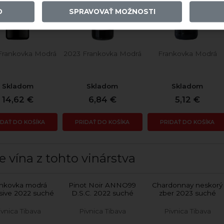
O
SPRAVOVAŤ MOŽNOSTI
Frankovka Modrá
2023 Frankovka Modrá
Frankovka Modrá
Skladom
Skladom
Skladom
14,62 €
6,84 €
5,12 €
IDAŤ DO KOŠÍKA
PRIDAŤ DO KOŠÍKA
PRIDAŤ DO KOŠÍKA
e vína z tohto vinárstva
ankovka modrá
Pinot Noir ANNO99
Chardonnay neskorý
sive 2022 suché
D.S.C. 2022 suché
zber 2023 suché
ivnica Tibava
Pivnica Tibava
Pivnica Tibava