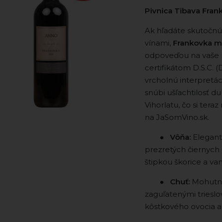
Pivnica Tibava Fra
Ak hľadáte skutočnú
vínami,
Frankovka 
odpoveďou na vaše na
certifikátom D.S.C. (
vrcholnú interpretác
snúbi ušľachtilosť d
Vihorlatu, čo si te
na JaSomVino.sk.
⠀ ⠀ ●
Vôňa:
Elegantn
prezretých čiernych
štipkou škorice a vani
⠀ ⠀ ●
Chuť:
Mohutná 
zaguľatenými trieslo
kôstkového ovocia 