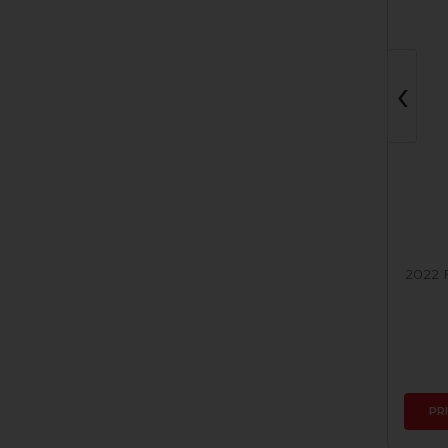
‹
2023 Chardonnay
2022 
Skladom
5,54 €
PRIDAŤ DO KOŠÍKA
PR