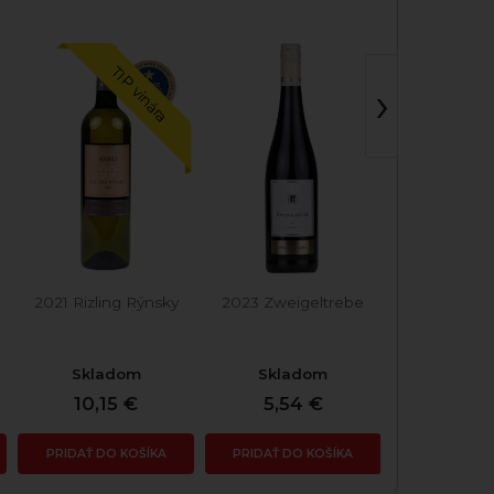
TIP vinára
›
2021 Rizling Rýnsky
2023 Zweigeltrebe
2022 Rul
Mod
Skladom
Skladom
Skla
10,15 €
5,54 €
7,38
PRIDAŤ DO KOŠÍKA
PRIDAŤ DO KOŠÍKA
PRIDAŤ DO