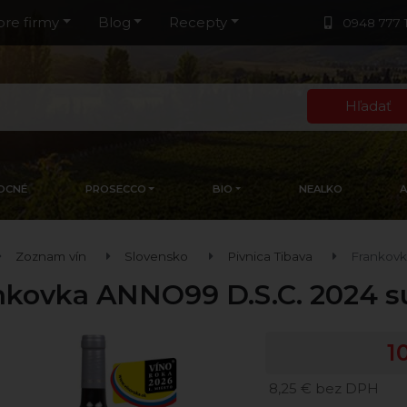
pre firmy
Blog
Recepty
0948 777 
Hľadať
OCNÉ
PROSECCO
BIO
NEALKO
Zoznam vín
Slovensko
Pivnica Tibava
Frankov
nkovka ANNO99 D.S.C. 2024 
1
8,25 € bez DPH