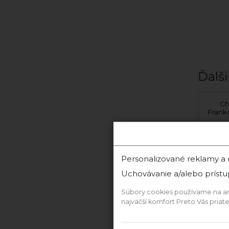
Ďalši
Frankovka Modrá 2021
Ch
suché
Frank
Chowaniec &
Ch
Krajčírovič
Personalizované reklamy a
Uchovávanie a/alebo prístu
‹
Súbory cookies používame na anal
najväčší komfort Preto Vás pria