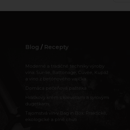
Blog
/
Recepty
Moderné a tradičné techniky výroby
vína: Sur-lie, Battonage, Cuvée, Kupáž
a víno z betónového vajíčka
Domáca pečeňová paštéka
Hráškový krém s krevetami a syrovými
dugetkami
Tajomstvá vín v Bag in Box: Praktické,
ekologické a plné chuti