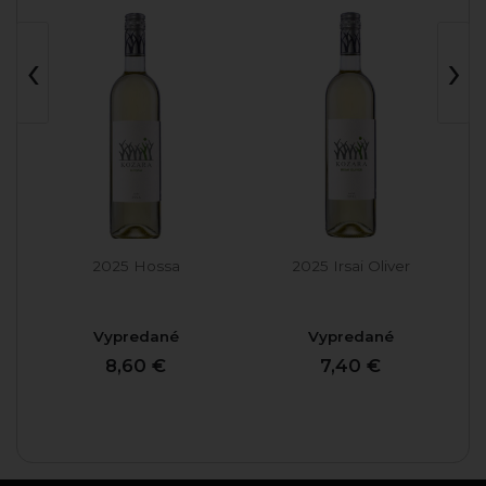
‹
›
non
2025 Hossa
2025 Irsai Oliver
Vypredané
Vypredané
8,60 €
7,40 €