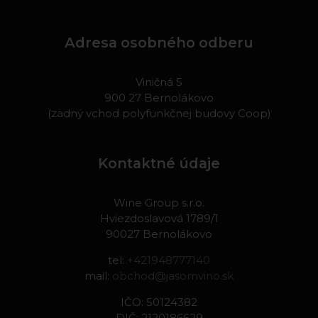
Adresa osobného odberu
Viničná 5
900 27 Bernolákovo
(zadný vchod polyfunkčnej budovy Coop)
Kontaktné údaje
Wine Group s.r.o.
Hviezdoslavová 1789/1
90027 Bernolákovo
tel:
+421948777140
mail:
obchod@jasomvino.sk
IČO: 50124382
DIČ: 2120186629