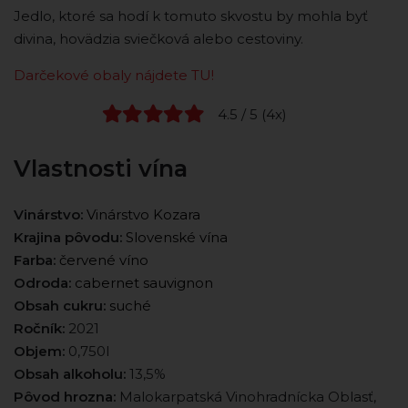
Jedlo, ktoré sa hodí k tomuto skvostu by mohla byť
divina, hovädzia sviečková alebo cestoviny.
Darčekové obaly nájdete TU!
4.5 / 5 (4x)
Vlastnosti vína
Vinárstvo:
Vinárstvo Kozara
Krajina pôvodu:
Slovenské vína
Farba:
červené víno
Odroda:
cabernet sauvignon
Obsah cukru:
suché
Ročník:
2021
Objem:
0,750l
Obsah alkoholu:
13,5%
Pôvod hrozna:
Malokarpatská Vinohradnícka Oblasť,