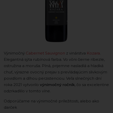
Výnimočný
Cabernet Sauvignon
z vinárstva
Kozara
.
Elegantná sýta rubínová farba. Vo vôni čierne ríbezle,
ostružina a moruša. Plná, prijemne nasladlá a hladká
chuť, výrazne ovocný prejav s prevládajúcim slivkovým
povidlom a dlhou perzistenciou. Veľa slnečných dní
roka 2021 vytvorilo
výnimočný ročník
, čo sa excelentne
odzrkadlilo v tomto víne.
Odporúčame na výnimočné príležitosti, alebo ako
darček