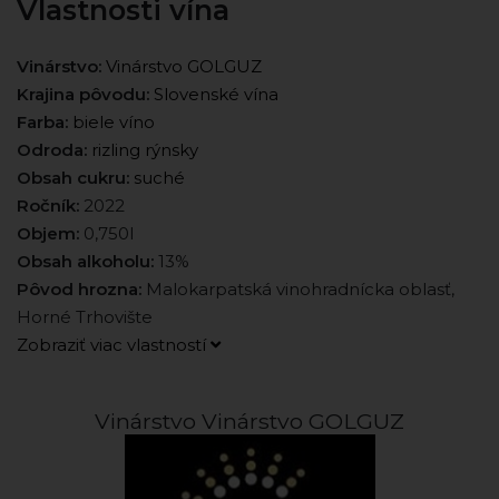
Vlastnosti vína
Vinárstvo:
Vinárstvo GOLGUZ
Krajina pôvodu:
Slovenské vína
Farba:
biele víno
Odroda:
rizling rýnsky
Obsah cukru:
suché
Ročník:
2022
Objem:
0,750l
Obsah alkoholu:
13%
Pôvod hrozna:
Malokarpatská vinohradnícka oblasť,
Horné Trhovište
Zobraziť viac vlastností
Vinárstvo Vinárstvo GOLGUZ