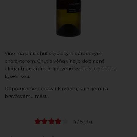
Víno má plnú chuť s typickým odrodovým
charakterom, Chuť a vôňa vína je doplnená
elegantnou arómou lipového kvetu s príjemnou
kyselinkou.
Odporúčame podávať k rybám, kuraciemu a
bravčovému mäsu.
4 / 5 (3x)