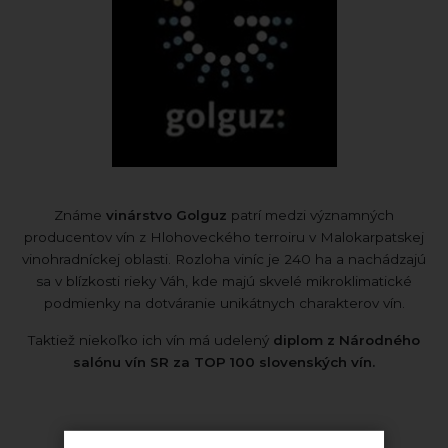
Známe
vinárstvo Golguz
patrí medzi významných
producentov vín z Hlohoveckého terroiru v Malokarpatskej
vinohradníckej oblasti. Rozloha viníc je 240 ha a nachádzajú
sa v blízkosti rieky Váh, kde majú skvelé mikroklimatické
podmienky na dotváranie unikátnych charakterov vín.
Taktiež niekoľko ich vín má udelený
diplom z Národného
salónu vín SR za TOP 100 slovenských vín.
Ďalšie vína tejto odrody