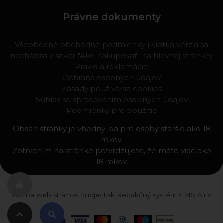
Právne dokumenty
Všeobecné obchodné podmienky (Krátka verzia sa
nachádza v sekcii "Ako nakupovať" na hlavnej stránke)
Pravidlá reklamácie
Ochrana osobných údajov
Zásady používania cookies
Súhlas so spracovaním osobných údajov
Podmienky pre použitie
Obsah stránky je vhodný iba pre osoby staršie ako 18
rokov.
Zotrvaním na stránke potvrdzujete, že máte viac ako
18 rokov.
Tvorba web stránok
Subject.sk
Redakčný systém
CMS Airis