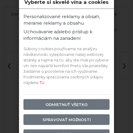
Vyberte si skvelé vína a cookies
00
Domäne Wachau Riesling
Rizling Rýnsky suché
Ri
Personalizované reklamy a obsah,
Smaragd Terrassen
meranie reklamy a obsahu
Domäne Wachau
JM Vinárstvo Doľany
Uchovávanie a/alebo prístup k
informáciám na zariadení
Súbory cookies používame na analýzu
návštevnosti, vylepšovanie našej webovej
v
‹
›
stránky a najmä na to, aby ste mali pri výbere
vín. ten najväčší komfort Preto Vás priateľsky
žiadame o povolenie na ich využívanie.
Podmienky spracúvania osobných údajov
nájdete
TU.
ODMIETNUŤ VŠETKO
2024 Rizling Rýnsky
Rizling Rýnsky
SPRAVOVAŤ MOŽNOSTI