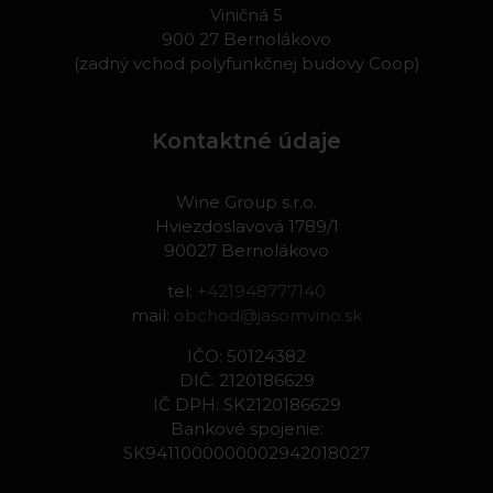
Viničná 5
900 27 Bernolákovo
(zadný vchod polyfunkčnej budovy Coop)
Kontaktné údaje
Wine Group s.r.o.
Hviezdoslavová 1789/1
90027 Bernolákovo
tel:
+421948777140
mail:
obchod@jasomvino.sk
IČO: 50124382
DIČ: 2120186629
IČ DPH: SK2120186629
Bankové spojenie:
SK9411000000002942018027