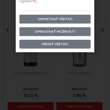
nájdete
TU.
ODMIETNUŤ VŠETKO
‹
›
SPRAVOVAŤ MOŽNOSTI
PRIJAŤ VŠETKO
2024 Rizling Rýnsky
Rizling Rýnsky
Skladom
Skladom
15,12 €
7,98 €
PRIDAŤ DO KOŠÍKA
PRIDAŤ DO KOŠÍKA