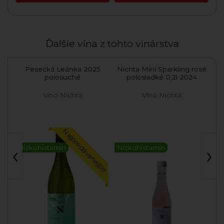
Ďalšie vína z tohto vinárstva
Pesecká Leánka 2025
Nichta Mini Sparkling rosé
Ni
polosuché
polosladké 0,2l 2024
Víno Nichta
Víno Nichta
Najpredávanejšie
‹
›
Nízkohistamín
Nízkohistamín
Ní