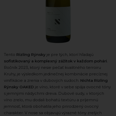
Tento
Rizling Rýnsky
je pre tých, ktorí hľadajú
sofistikovaný a komplexný zážitok v každom pohári
.
Ročník 2023, ktorý nesie pečať kvalitného terroiru
Kruhy, je výsledkom jedinečnej kombinácie precíznej
vinifikácie a zrenia v dubových sudoch.
Nichta Rizling
Rýnsky OAKED
je víno, ktoré v sebe spája ovocné tóny
s jemnými nádychmi dreva. Dubové sudy, v ktorých
víno zrelo, mu dodali bohatú textúru a príjemnú
jemnosť, ktorá obohatila jeho prirodzený ovocný
charakter. V nose sa objavujú výrazné tóny zrelých