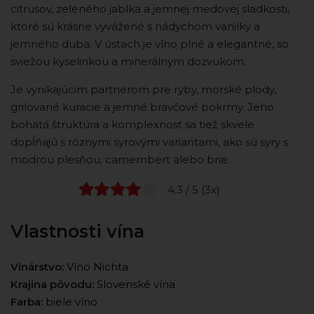
citrusov, zeleného jablka a jemnej medovej sladkosti,
ktoré sú krásne vyvážené s nádychom vanilky a
jemného duba. V ústach je víno plné a elegantné, so
sviežou kyselinkou a minerálnym dozvukom.
Je vynikajúcim partnerom pre ryby, morské plody,
grilované kuracie a jemné bravčové pokrmy. Jeho
bohatá štruktúra a komplexnosť sa tiež skvele
dopĺňajú s rôznymi syrovými variantami, ako sú syry s
modrou plesňou, camembert alebo brie.
4.3 / 5 (3x)
Vlastnosti vína
Vinárstvo:
Víno Nichta
Krajina pôvodu:
Slovenské vína
Farba:
biele víno