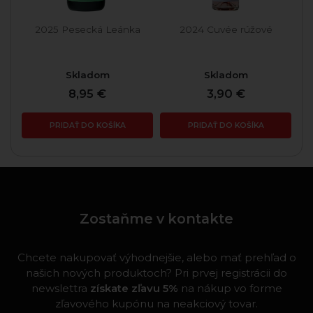
2025 Pesecká Leánka
2024 Cuvée rúžové
Skladom
Skladom
8,95 €
3,90 €
PRIDAŤ DO KOŠÍKA
PRIDAŤ DO KOŠÍKA
Zostaňme v kontakte
Chcete nakupovať výhodnejšie, alebo mať prehľad o
našich nových produktoch? Pri prvej registrácii do
newslettra
získate zľavu 5%
na nákup vo forme
zľavového kupónu na neakciový tovar.