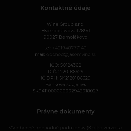
Kontaktné údaje
Wine Group s.r.o.
Hviezdoslavová 1789/1
90027 Bernolákovo
tel:
+421948777140
mail:
obchod@jasomvino.sk
IČO: 50124382
DIČ: 2120186629
IČ DPH: SK2120186629
Bankové spojenie:
SK9411000000002942018027
Právne dokumenty
Všeobecné obchodné podmienky (Krátka verzia sa