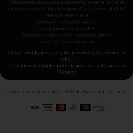
Všeobecné obchodné podmienky (Krátka verzia sa
nachádza v sekcii "Ako nakupovať" na hlavnej stránke)
Pravidlá reklamácie
Ochrana osobných údajov
Zásady používania cookies
Súhlas so spracovaním osobných údajov
Podmienky pre použitie
Obsah stránky je vhodný iba pre osoby staršie ako 18
rokov.
Zotrvaním na stránke potvrdzujete, že máte viac ako
18 rokov.
Tvorba web stránok
Subject.sk
Redakčný systém
CMS Airis