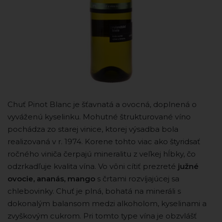
Chuť Pinot Blanc je šťavnatá a ovocná, doplnená o
vyváženú kyselinku. Mohutné štrukturované víno
pochádza zo starej vinice, ktorej výsadba bola
realizovaná v r. 1974. Korene tohto viac ako štyridsať
ročného viniča čerpajú mineralitu z veľkej hĺbky, čo
odzrkadľuje kvalita vína. Vo vôni cítiť prezreté
južné
ovocie, ananás, mango
s črtami rozvíjajúcej sa
chlebovinky. Chuť je plná, bohatá na mineráli s
dokonalým balansom medzi alkoholom, kyselinami a
zvyškovým cukrom. Pri tomto type vína je obzvlášť