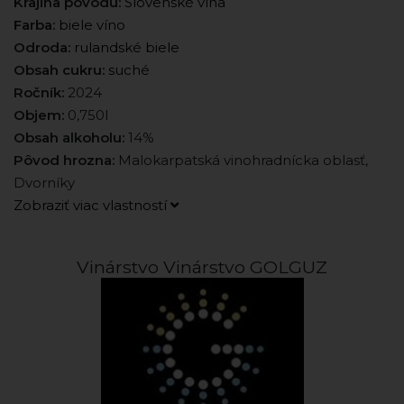
Krajina pôvodu:
Slovenské vína
Farba:
biele víno
Odroda:
rulandské biele
Obsah cukru:
suché
Ročník:
2024
Objem:
0,750l
Obsah alkoholu:
14%
Pôvod hrozna:
Malokarpatská vinohradnícka oblasť,
Dvorníky
Zobraziť viac vlastností
Vinárstvo Vinárstvo GOLGUZ