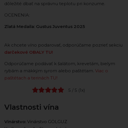
dôležité dbať na správnu teplotu pri konzume.
OCENENIA:
Zlatá Medaila: Gustus Juventus 2025
Ak chcete víno podarovať, odporúčame pozrieť sekciu
darčekové OBALY TU!
Odporúčame podávať k šalátom, krevetám, bielym
rybám a mäkkým syrom alebo paštétam.
Viac o
paštétach a terinách TU!
5 / 5 (1x)
Vlastnosti vína
Vinárstvo:
Vinárstvo GOLGUZ