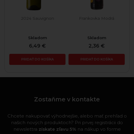
2024 Sauvignon
Frankovka Modrá
Skladom
Skladom
6,49 €
2,36 €
PRIDAŤ DO KOŠÍKA
PRIDAŤ DO KOŠÍKA
Zostaňme v kontakte
Chcete nakupovať výhodnejšie, alebo mať prehľad o
našich nových produktoch? Pri prvej registrácii do
newslettra
získate zľavu 5%
na nákup vo forme