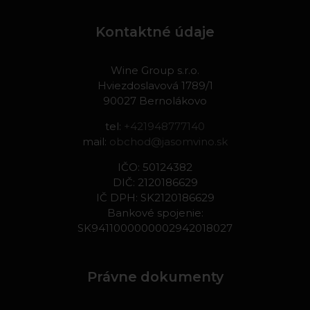
Kontaktné údaje
Wine Group s.r.o.
Hviezdoslavová 1789/1
90027 Bernolákovo
tel:
+421948777140
mail:
obchod@jasomvino.sk
IČO: 50124382
DIČ: 2120186629
IČ DPH: SK2120186629
Bankové spojenie:
SK9411000000002942018027
Právne dokumenty