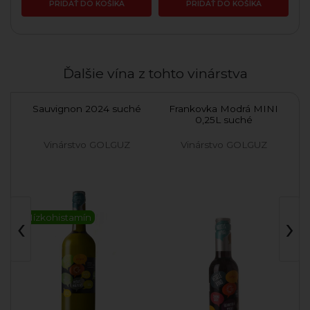
PRIDAŤ DO KOŠÍKA
PRIDAŤ DO KOŠÍKA
Ďalšie vína z tohto vinárstva
ché
Sauvignon 2024 suché
Frankovka Modrá MINI
Pi
0,25L suché
Vinárstvo GOLGUZ
Vinárstvo GOLGUZ
‹
›
Nízkohistamín