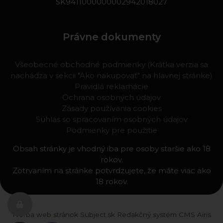
SK9411000000002942018027
Právne dokumenty
Všeobecné obchodné podmienky (Krátka verzia sa
nachádza v sekcii "Ako nakupovať" na hlavnej stránke)
Pravidlá reklamácie
Ochrana osobných údajov
Zásady používania cookies
Súhlas so spracovaním osobných údajov
Podmienky pre použitie
Obsah stránky je vhodný iba pre osoby staršie ako 18
rokov.
Zotrvaním na stránke potvrdzujete, že máte viac ako
18 rokov.
Tvorba web stránok
Subject.sk
Redakčný systém
CMS Airis