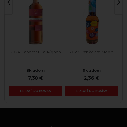
‹
›
é
2024 Cabernet Sauvignon
2023 Frankovka Modrá
Skladom
Skladom
7,38 €
2,36 €
PRIDAŤ DO KOŠÍKA
PRIDAŤ DO KOŠÍKA