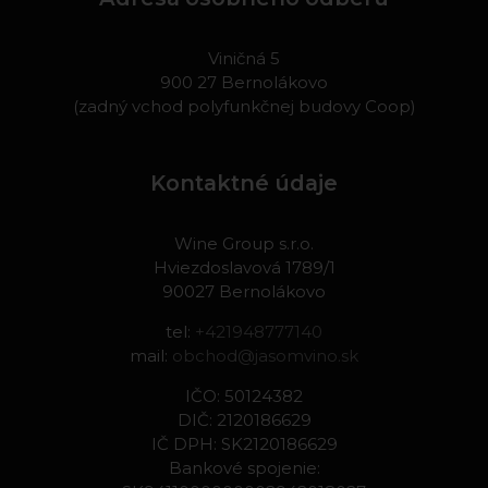
Viničná 5
900 27 Bernolákovo
(zadný vchod polyfunkčnej budovy Coop)
Kontaktné údaje
Wine Group s.r.o.
Hviezdoslavová 1789/1
90027 Bernolákovo
tel:
+421948777140
mail:
obchod@jasomvino.sk
IČO: 50124382
DIČ: 2120186629
IČ DPH: SK2120186629
Bankové spojenie: