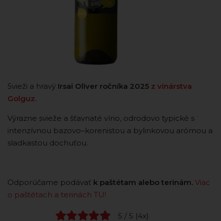
Svieži a hravý
Irsai Oliver ročníka 2025
z vinárstva
Golguz.
Výrazne svieže a šťavnaté víno, odrodovo typické s
intenzívnou bazovo–korenistou a bylinkovou arómou a
sladkastou dochuťou.
Odporúčame podávať
k paštétam alebo terinám.
Viac
o paštétach a terinách TU!
5 / 5 (4x)