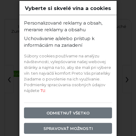
Vyberte si skvelé vína a cookies
Ďalšie vína tejto odrody
Personalizované reklamy a obsah,
Irsai Oliver Chateau
Irsai Oliver 2025 polosuché
Fr
meranie reklamy a obsahu
er
Zumberg 2025 polosuché
Uchovávanie a/alebo prístup k
Pavelka & syn
Myslík Winery
informáciám na zariadení
Súbory cookies používame na analýzu
návštevnosti, vylepšovanie našej webovej
stránky a najmä na to, aby ste mali pri výbere
‹
›
vín. ten najväčší komfort Preto Vás priateľsky
Nízkohistamín
žiadame o povolenie na ich využívanie.
Podmienky spracúvania osobných údajov
nájdete
TU.
ODMIETNUŤ VŠETKO
SPRAVOVAŤ MOŽNOSTI
2025 Irsai Oliver
2025 Irsai Oliver