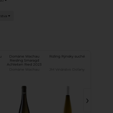
stí
rstva
u
Domäne Wachau
Rizling Rýnsky suché
Rizling 
é
Riesling Smaragd
Lorencár 20
Achleiten Ried 2023
Domäne Wachau
JM Vinárstvo Doľany
Víno Ra
T
›