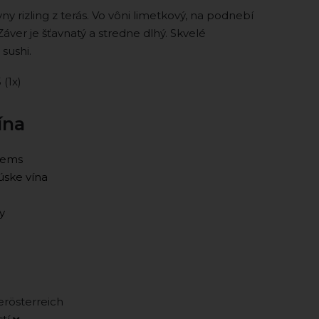
ny rizling z terás. Vo vôni limetkový, na podnebí
Záver je šťavnatý a stredne dlhý. Skvelé
sushi.
5 (1x)
ína
rems
ske vína
y
rösterreich