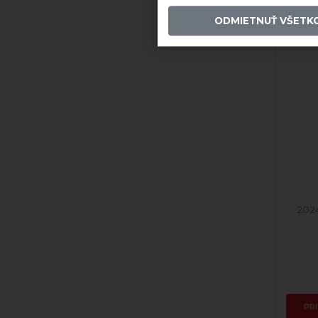
ODMIETNUŤ VŠETK
202
PR