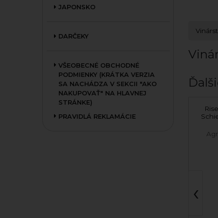
JAPONSKO
Vinárs
DARČEKY
Viná
VŠEOBECNÉ OBCHODNÉ
PODMIENKY (KRÁTKA VERZIA
Ďalši
SA NACHÁDZA V SEKCII "AKO
NAKUPOVAŤ" NA HLAVNEJ
STRÁNKE)
Rizling Rýnsky 2024
Ris
suché
Schi
PRAVIDLÁ REKLAMÁCIE
Juran z Modry
Agr
‹
Nízkohistamín