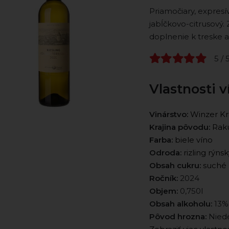
Priamočiary, expresív
jabĺčkovo-citrusový. 
doplnenie k treske a 
5 / 
Vlastnosti v
Vinárstvo:
Winzer K
Krajina pôvodu:
Rakú
Farba:
biele víno
Odroda:
rizling rýnsk
Obsah cukru:
suché
Ročník:
2024
Objem:
0,750l
Obsah alkoholu:
13%
Pôvod hrozna:
Niede