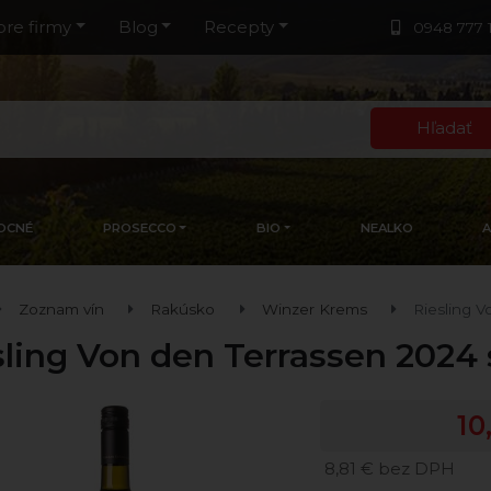
pre firmy
Blog
Recepty
0948 777 
Hľadať
OCNÉ
PROSECCO
BIO
NEALKO
Zoznam vín
Rakúsko
Winzer Krems
Riesling 
sling Von den Terrassen 2024
10
8,81 € bez DPH