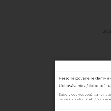
2024 Rizling Rýnsky
2023
Skladom
11,60 €
PRIDAŤ DO KOŠÍKA
PR
Personalizované reklamy a
Ďalši
Uchovávanie a/alebo prístu
Súbory cookies používame na anal
Bl
najväčší komfort Preto Vás pria
St.Se
W