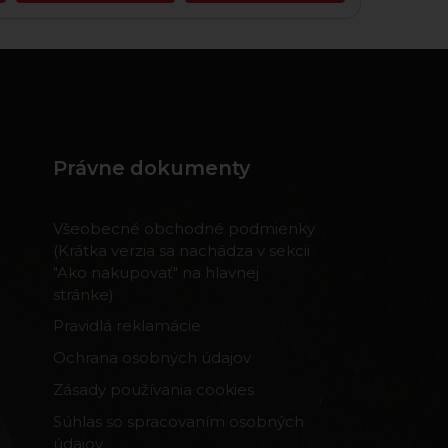
Právne dokumenty
Všeobecné obchodné podmienky
(Krátka verzia sa nachádza v sekcii
"Ako nakupovať" na hlavnej
stránke)
Pravidlá reklamácie
Ochrana osobných údajov
Zásady používania cookies
Súhlas so spracovaním osobných
údajov