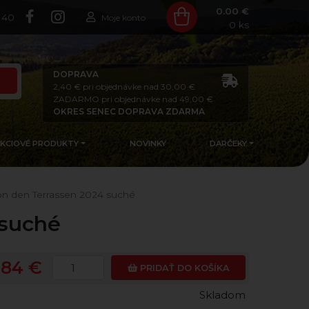
0.00 €
140
Moje konto
0
ks
DOPRAVA
2,40 € pri objednávke nad 30,00 €
ZADARMO pri objednávke nad 49,00 €
OKRES SENEC DOPRAVA ZDARMA
AKCIOVÉ PRODUKTY
NOVINKY
DARČEKY
Von den Terrassen 2024 suché
 suché
,84 €
PRIDAŤ DO KOŠÍKA
Skladom