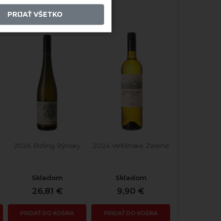
PRIJAŤ VŠETKO
2024 Rizling Rýnsky
2024 Veltlínske Zelené
Skladom
Skladom
26,81 €
9,90 €
PRIDAŤ DO KOŠÍKA
PRIDAŤ DO KOŠÍKA