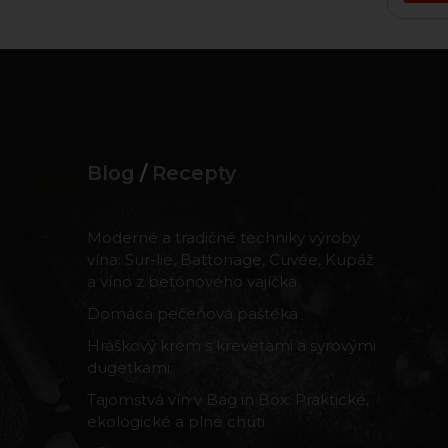
Blog
/
Recepty
Moderné a tradičné techniky výroby
vína: Sur-lie, Battonage, Cuvée, Kupáž
a víno z betónového vajíčka
Domáca pečeňová paštéka
Hráškový krém s krevetami a syrovými
dugetkami
Tajomstvá vín v Bag in Box: Praktické,
ekologické a plné chuti