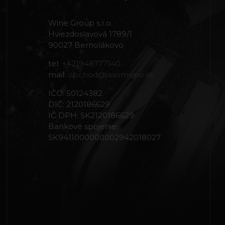
Wine Group s.r.o.
Hviezdoslavová 1789/1
90027 Bernolákovo
tel:
+421948777140
mail:
obchod@jasomvino.sk
IČO: 50124382
DIČ: 2120186629
IČ DPH: SK2120186629
Bankové spojenie:
SK9411000000002942018027