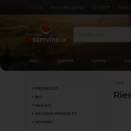
Úvod
Ako nakupovať
O nás
Víno 
BIELE
ČERVENÉ
RUŽOVÉ
OV
Úvod
PROSECCO
Rie
BIO
NEALKO
AKCIOVÉ PRODUKTY
NOVINKY