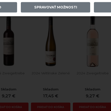
O
SPRAVOVAŤ MOŽNOSTI
4 Zweigeltrebe
2024 Veltlínske Zelené
2024 Zweigeltrebe
Skladom
Skladom
Skladom
9,27 €
17,45 €
9,27 €
IDAŤ DO KOŠÍKA
PRIDAŤ DO KOŠÍKA
PRIDAŤ DO KOŠÍKA