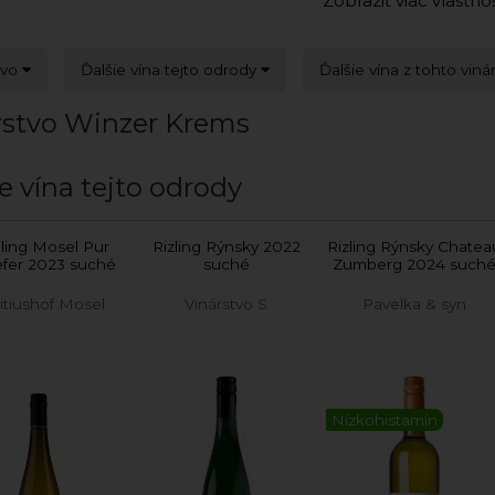
Zobraziť viac vlastno
tvo
Ďalšie vína tejto odrody
Ďalšie vína z tohto viná
rstvo Winzer Krems
e vína tejto odrody
eling Mosel Pur
Rizling Rýnsky 2022
Rizling Rýnsky Chatea
efer 2023 suché
suché
Zumberg 2024 such
itiushof Mosel
Vinárstvo S
Pavelka & syn
Nízkohistamín