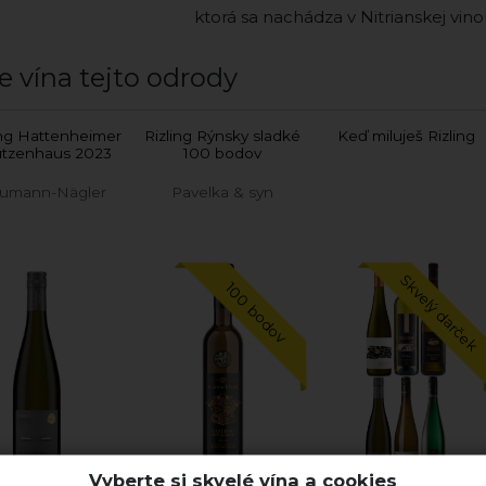
ktorá sa nachádza v Nitrianskej vino
e vína tejto odrody
ing Hattenheimer
Rizling Rýnsky sladké
Keď miluješ Rizling
tzenhaus 2023
100 bodov
umann-Nägler
Pavelka & syn
Skvelý darček
100 bodov
Vyberte si skvelé vína a cookies