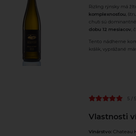
Rizling rýnsky má žlt
komplexnosťou
, št
chuti sú dominantné
dobu 12 mesiacov
, 
Tento nádherne komp
králik, vyprážané m
5 / 
Vlastnosti v
Vinárstvo:
Chateau 