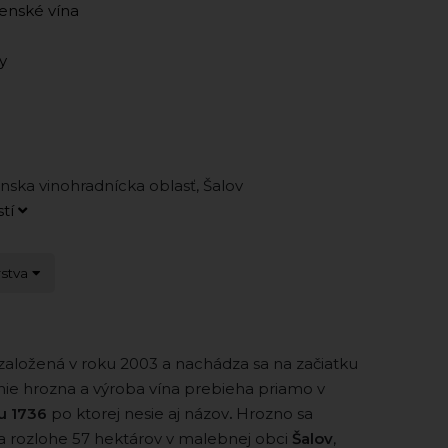
enské vína
y
anska vinohradnícka oblasť, Šalov
stí
rstva
založená v roku 2003 a nachádza sa na začiatku
nie hrozna a výroba vína prebieha priamo v
ku 1736
po ktorej nesie aj názov
.
Hrozno sa
a rozlohe 57 hektárov v malebnej obci
Šalov
,