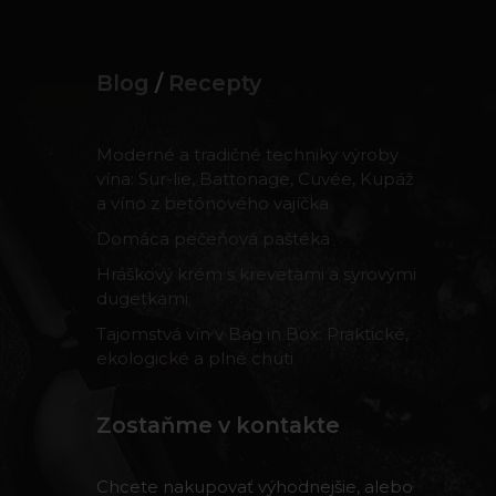
Blog
/
Recepty
Moderné a tradičné techniky výroby
vína: Sur-lie, Battonage, Cuvée, Kupáž
a víno z betónového vajíčka
Domáca pečeňová paštéka
Hráškový krém s krevetami a syrovými
dugetkami
Tajomstvá vín v Bag in Box: Praktické,
ekologické a plné chuti
Zostaňme v kontakte
Chcete nakupovať výhodnejšie, alebo