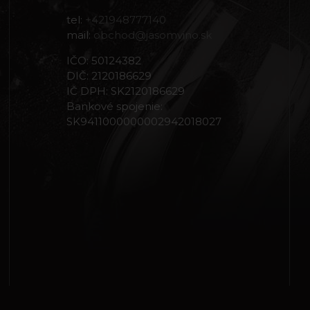
tel:
+421948777140
mail:
obchod@jasomvino.sk
IČO: 50124382
DIČ: 2120186629
IČ DPH: SK2120186629
Bankové spojenie:
SK9411000000002942018027