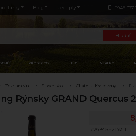
pre firmy
Blog
Recepty
0948 777 
Hľadať
OCNÉ
PROSECCO
BIO
NEALKO
Zoznam vín
Slovensko
Chateau Krakovany
Riz
ling Rýnsky GRAND Quercus 
8
7,29 € bez DPH