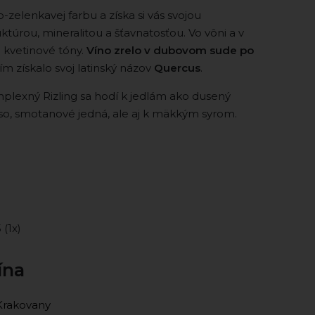
o-zelenkavej farbu a získa si vás svojou
ruktúrou, mineralitou a šťavnatosťou. Vo vôni a v
 kvetinové tóny.
Víno zrelo v dubovom sude po
čím získalo svoj latinský názov
Quercus
.
lexný Rizling sa hodí k jedlám ako dusený
äso, smotanové jedná, ale aj k mäkkým syrom.
5 (1x)
ína
Krakovany