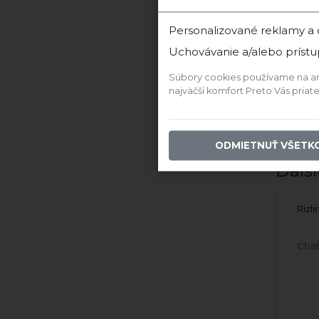
2021 Rizling Rýnsky
2023
Personalizované reklamy a
Uchovávanie a/alebo prístu
Skladom
Súbory cookies používame na anal
10,15 €
najväčší komfort Preto Vás pria
PRIDAŤ DO KOŠÍKA
PR
ODMIETNUŤ VŠETK
Ďalši
Rizl
Chat