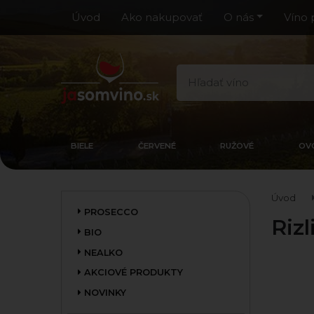
Úvod
Ako nakupovať
O nás
Víno 
BIELE
ČERVENÉ
RUŽOVÉ
OV
Úvod
PROSECCO
Riz
BIO
NEALKO
AKCIOVÉ PRODUKTY
NOVINKY