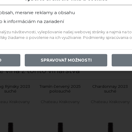
 Rizling Rýnsky
2022 Rizling Rýnsky
Rizling Rýnsky
 obsah, meranie reklamy a obsahu
p k informáciám na zariadení
Skladom
Skladom
Skladom
ýzu návštevnosti, vylepšovanie našej webovej stránky a najmä na to, a
13,90 €
32,99 €
64,58 €
teľsky žiadame o povolenie na ich využívanie. Podmienky spracúvania
IDAŤ DO KOŠÍKA
PRIDAŤ DO KOŠÍKA
PRIDAŤ DO KOŠÍKA
O
SPRAVOVAŤ MOŽNOSTI
e vína z tohto vinárstva
ing Rýnsky 2023
Tramín červený 2025
Chardonnay 2023
suché
polosuché
suché
eau Krakovany
Chateau Krakovany
Chateau Krakovany