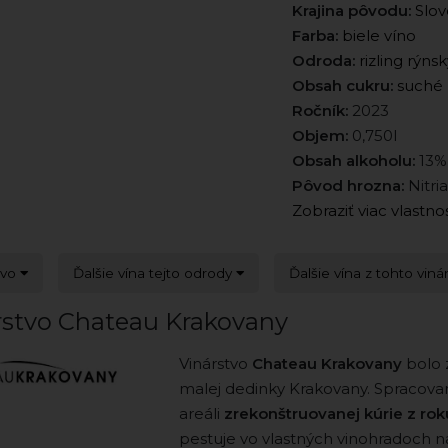
Krajina pôvodu:
Slov
Farba:
biele víno
Odroda:
rizling rýnsk
Obsah cukru:
suché
Ročník:
2023
Objem:
0,750l
Obsah alkoholu:
13%
Pôvod hrozna:
Nitri
Zobraziť viac vlastno
tvo
Ďalšie vína tejto odrody
Ďalšie vína z tohto viná
rstvo Chateau Krakovany
Vinárstvo
Chateau Krakovany
bolo 
malej dedinky Krakovany. Spracova
areáli
zrekonštruovanej kúrie z ro
pestuje vo vlastných vinohradoch n