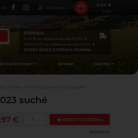
0.00 €
140
Moje konto
0
ks
DOPRAVA
2,40 € pri objednávke nad 30,00 €
ZADARMO pri objednávke nad 49,00 €
OKRES SENEC DOPRAVA ZDARMA
AKCIOVÉ PRODUKTY
NOVINKY
DARČEKY
ling Rýnsky GRAND Quercus 2023 suché
2023 suché
,97 €
PRIDAŤ DO KOŠÍKA
Skladom