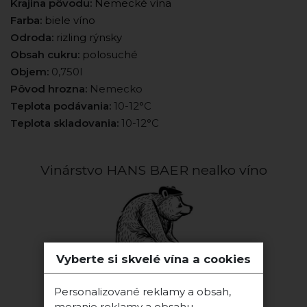
Krajina pôvodu:
Nemecké vína
Farba:
biele víno
Odroda:
rizling rýnsky
Obsah cukru:
polosuché
Objem:
0,750l
Pôvod hrozna:
Nemecko
Teplota podávania:
10-12°C
Teplota skladovania:
10-12°C
Vinárstvo HANS BAER nealko víno
Vyberte si skvelé vína a cookies
Personalizované reklamy a obsah,
meranie reklamy a obsahu