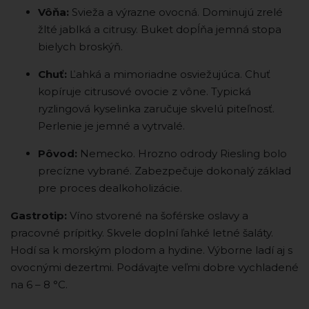
Vôňa:
Svieža a výrazne ovocná. Dominujú zrelé
žlté jablká a citrusy. Buket dopĺňa jemná stopa
bielych broskýň.
Chuť:
Ľahká a mimoriadne osviežujúca. Chuť
kopíruje citrusové ovocie z vône. Typická
ryzlingová kyselinka zaručuje skvelú piteľnosť.
Perlenie je jemné a vytrvalé.
Pôvod:
Nemecko. Hrozno odrody Riesling bolo
precízne vybrané. Zabezpečuje dokonalý základ
pre proces dealkoholizácie.
Gastrotip:
Víno stvorené na šoférske oslavy a
pracovné prípitky. Skvele doplní ľahké letné šaláty.
Hodí sa k morským plodom a hydine. Výborne ladí aj s
ovocnými dezertmi. Podávajte veľmi dobre vychladené
na 6 – 8 °C.