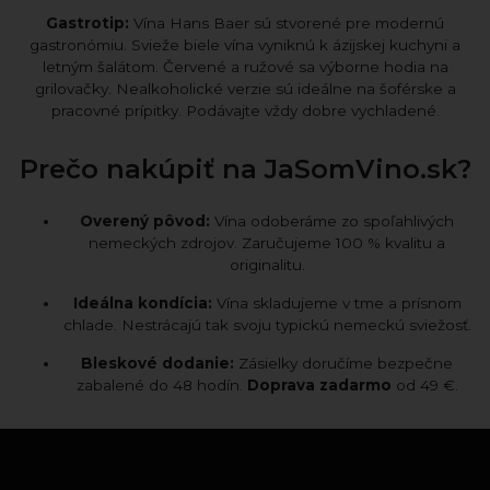
Gastrotip:
Vína Hans Baer sú stvorené pre modernú
gastronómiu. Svieže biele vína vyniknú k ázijskej kuchyni a
letným šalátom. Červené a ružové sa výborne hodia na
grilovačky. Nealkoholické verzie sú ideálne na šoférske a
pracovné prípitky. Podávajte vždy dobre vychladené.
Prečo nakúpiť na JaSomVino.sk?
Overený pôvod:
Vína odoberáme zo spoľahlivých
nemeckých zdrojov. Zaručujeme 100 % kvalitu a
originalitu.
Ideálna kondícia:
Vína skladujeme v tme a prísnom
chlade. Nestrácajú tak svoju typickú nemeckú sviežosť.
Bleskové dodanie:
Zásielky doručíme bezpečne
zabalené do 48 hodín.
Doprava zadarmo
od 49 €.