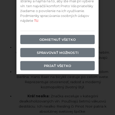
stránky a najmä na to, aby ste mali pri výbere
vín. ten najväčší komfort Preto Vás priateľsky
žiadame o povolenie na ich využívanie.
Podmienky spracúvania osobných údajov
nájdete
TU.
ODMIETNUŤ VŠETKO
Región Rheinhessen:
Srdce nemeckého
vinohradníctva. Chránená oblasť s miernym podnebím.
SPRAVOVAŤ MOŽNOSTI
Pôdy tu striedajú vápnitú spraš a pieskovec. Dávajú
vínam nezameniteľnú mineralitu a sviežosť.
PRIJAŤ VŠETKO
Ikonický symbol:
Medveď je historickým symbolom
Berlína. Hans Baer na bicykli cestuje po celom svete.
Reprezentuje otvorenosť, radosť a moderný
kozmopolitný životný štýl.
Kráľ nealka:
Značka exceluje v kategórii
dealkoholizovaných vín. Používajú šetrnú vákuovú
destiláciu. Ich nealko Riesling či Pinot Noir patria k
absolútnej svetovej špičke.