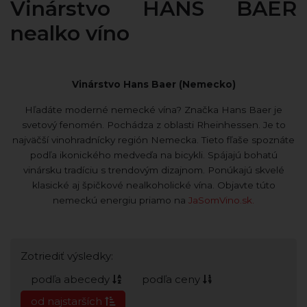
Vinárstvo HANS BAER
nealko víno
Vinárstvo Hans Baer (Nemecko)
Hľadáte moderné nemecké vína? Značka Hans Baer je
svetový fenomén. Pochádza z oblasti Rheinhessen. Je to
najväčší vinohradnícky región Nemecka. Tieto fľaše spoznáte
podľa ikonického medveďa na bicykli. Spájajú bohatú
vinársku tradíciu s trendovým dizajnom. Ponúkajú skvelé
klasické aj špičkové nealkoholické vína. Objavte túto
nemeckú energiu priamo na
JaSomVino.sk.
Zotriediť výsledky:
podľa abecedy
podľa ceny
od najstarších