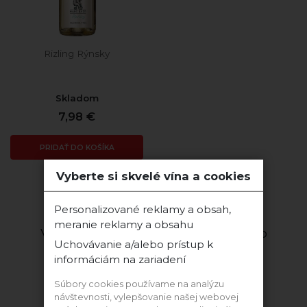
Rizling Rýnsky
Skladom
7,98 €
PRIDAŤ DO KOŠÍKA
Vyberte si skvelé vína a cookies
Zobraziť:
Personalizované reklamy a obsah,
meranie reklamy a obsahu
Vinárstvo HANS BAER nealko víno
Uchovávanie a/alebo prístup k
informáciám na zariadení
Súbory cookies používame na analýzu
návštevnosti, vylepšovanie našej webovej