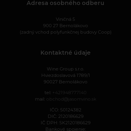
Adresa osobného odberu
Viničná 5
900 27 Bernolákovo
(zadný vchod polyfunkčnej budovy Coop)
Kontaktné údaje
Wine Group s.r.o.
Hviezdoslavová 1789/1
90027 Bernolákovo
tel:
+421948777140
mail:
obchod@jasomvino.sk
IČO: 50124382
DIČ: 2120186629
IČ DPH: SK2120186629
Bankové spojenie: