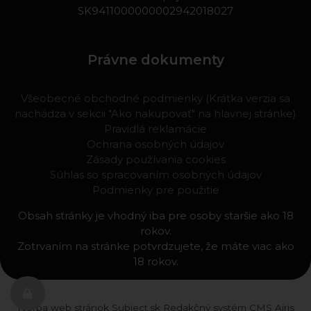
SK9411000000002942018027
Právne dokumenty
Všeobecné obchodné podmienky (Krátka verzia sa
nachádza v sekcii "Ako nakupovať" na hlavnej stránke)
Pravidlá reklamácie
Ochrana osobných údajov
Zásady používania cookies
Súhlas so spracovaním osobných údajov
Podmienky pre použitie
Obsah stránky je vhodný iba pre osoby staršie ako 18
rokov.
Zotrvaním na stránke potvrdzujete, že máte viac ako
18 rokov.
Tvorba web stránok
Subject.sk
Redakčný systém
CMS Airis