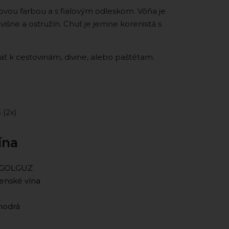
ovou farbou a s fialovým odleskom. Vôňa je
šne a ostružín. Chuť je jemne korenistá s
k cestovinám, divine, alebo paštétam.
5 (2x)
ína
o GOLGUZ
enské vína
modrá