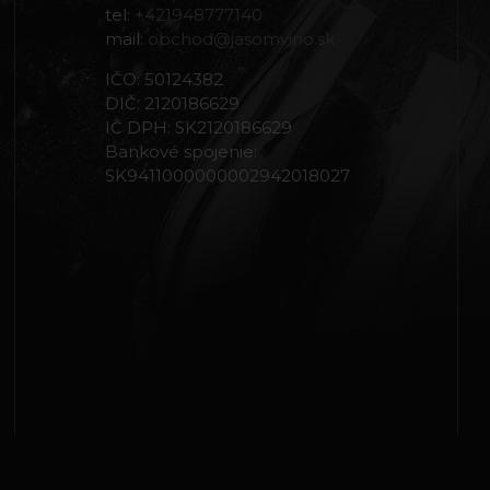
tel:
+421948777140
mail:
obchod@jasomvino.sk
IČO: 50124382
DIČ: 2120186629
IČ DPH: SK2120186629
Bankové spojenie:
SK9411000000002942018027