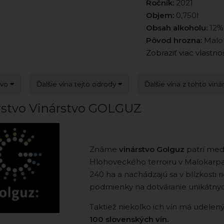
Ročník:
2021
Objem:
0,750l
Obsah alkoholu:
12%
Pôvod hrozna:
Malok
Zobraziť viac vlastno
tvo
Ďalšie vína tejto odrody
Ďalšie vína z tohto viná
rstvo Vinárstvo GOLGUZ
Známe
vinárstvo Golguz
patrí med
Hlohoveckého terroiru v Malokarpats
240 ha a nachádzajú sa v blízkosti 
podmienky na dotváranie unikátnyc
Taktiež niekoľko ich vín má udelen
100 slovenských vín.