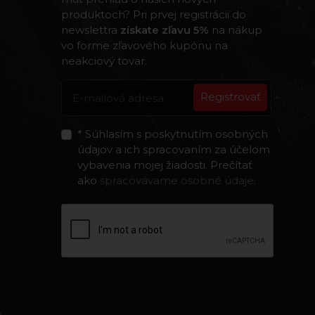
produktoch? Pri prvej registrácii do
newslettra
získate zľavu 5%
na nákup
vo forme zľavového kupónu na
neakciový tovar.
Registrovať
* Súhlasím s poskytnutím osobných
údajov a ich spracovaním za účelom
vybavenia mojej žiadosti. Prečítať
ako
spracovávame osobné údaje
.