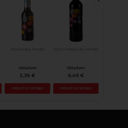
Frankovka Modrá
2024 Frankovka Modrá
2023 Tramín
Skladom
Skladom
Skla
2,36 €
6,49 €
8,71
PRIDAŤ DO KOŠÍKA
PRIDAŤ DO KOŠÍKA
PRIDAŤ DO