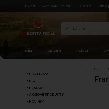
Úvod
Ako nakupovať
O nás
Víno 
BIELE
ČERVENÉ
RUŽOVÉ
OV
Úvod
PROSECCO
Fra
BIO
NEALKO
AKCIOVÉ PRODUKTY
NOVINKY