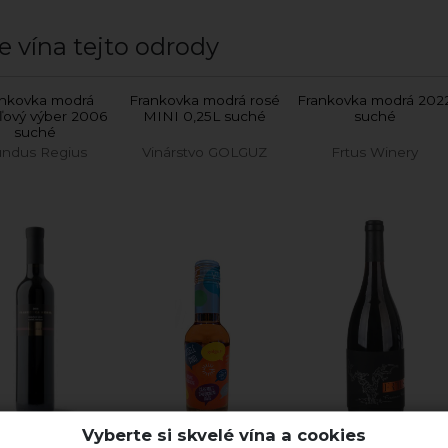
e vína tejto odrody
ankovka modrá
Frankovka modrá rosé
Frankovka modrá 202
ľový výber 2006
MINI 0,25L suché
suché
suché
ndus Regius
Vinárstvo GOLGUZ
Frtus Winery
Vyberte si skvelé vína a cookies