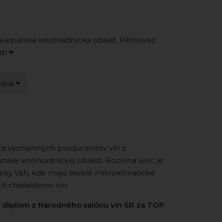
arpatská vinohradnícka oblasť, Hlohovec
stí
rstva
zi významných producentov vín z
kej vinohradníckej oblasti. Rozloha viníc je
rieky Váh, kde majú skvelé mikroklimatické
h charakterov vín.
ý
diplom z Národného salónu vín SR za TOP