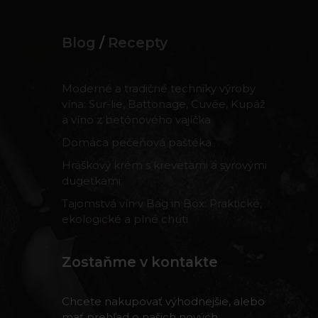
Blog
/
Recepty
Moderné a tradičné techniky výroby
vína: Sur-lie, Battonage, Cuvée, Kupáž
a víno z betónového vajíčka
Domáca pečeňová paštéka
Hráškový krém s krevetami a syrovými
dugetkami
Tajomstvá vín v Bag in Box: Praktické,
ekologické a plné chuti
Zostaňme v kontakte
Chcete nakupovať výhodnejšie, alebo
mať prehľad o našich nových