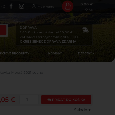
0.00 €
140
Moje konto
0
ks
DOPRAVA
2,40 € pri objednávke nad 30,00 €
ZADARMO pri objednávke nad 49,00 €
OKRES SENEC DOPRAVA ZDARMA
AKCIOVÉ PRODUKTY
NOVINKY
DARČEKY
kovka Modrá 2021 suché
,05 €
PRIDAŤ DO KOŠÍKA
Skladom