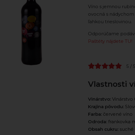
Víno s jemnou rubín
ovocná s nádychom vi
ľahkou trieslovinou.
Odporúčame podávať 
Paštéty nájdete TU!
5 / 
Vlastnosti v
Vinárstvo:
Vinárstv
Krajina pôvodu:
Slov
Farba:
červené víno
Odroda:
frankovka 
Obsah cukru:
suché