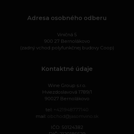
Adresa osobného odberu
Viničná 5
900 27 Bernolákovo
(zadný vchod polyfunkčnej budovy Coop)
Kontaktné údaje
Wine Group s.r.o.
Hviezdoslavová 1789/1
90027 Bernolákovo
tel:
+421948777140
mail:
obchod@jasomvino.sk
IČO: 50124382
DIČ: 2120186629