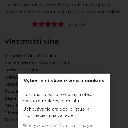
Ponúka atraktívny aromatický profil pripomínajúci
kombináciu Sauvignonu a Rizlingu, čo zákazníci milujú.
5 / 5 (1x)
Vlastnosti vína
Vinárstvo:
Vino Karpatia
Krajina pôvodu:
Slovenské vína
Farba:
biele víno
Odroda:
hibernal
Vyberte si skvelé vína a cookies
Obsah cukru:
polosuché
Ročník:
2025
Personalizované reklamy a obsah,
Objem:
3l
meranie reklamy a obsahu
Obsah alkoholu:
12%
Uchovávanie a/alebo prístup k
Pôvod hrozna:
Morava
informáciám na zariadení
Zobraziť viac vlastností
Súbory cookies používame na analýzu