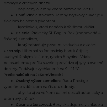
broskýň a čiernych ríbezlí,
⠀ ⠀ ⠀ ⠀ doplnený o jemný vnem bazového kvetu.
⠀ ⠀ ●
Chuť:
Plná a šťavnatá. Jemný zvyškový cukor je v
skvelom balanse s pikantnou
⠀ ⠀ ⠀ ⠀ kyselinkou, ktorá nabáda k ďalšiemu dúšku.
⠀ ⠀ ●
Balenie:
Praktický 3L Bag-in-Box (zodpovedá 4
fľašiam) s ventilom,
⠀ ⠀ ⠀ ⠀ ktorý zabraňuje prístupu vzduchu a oxidácii.
Gastrotip:
Hibernal sa fantasticky hodí k ázijskej
kuchyni, ľahkým šalátom, rybám či hydine. Vďaka
polosuchému profilu skvele sprevádza aj syry a ovocné
dezerty. Podávajte vychladené na 9 – 11 °C.
Prečo nakúpiť na JaSomVino.sk?
⠀ ⠀ ●
Osobný výber someliera:
Radu Prestige
vyberáme s dôrazom na čistotu odrody,
⠀ ⠀ ⠀ ⠀ aby ste aj vo veľkom balení dostali autentický a
prémiový zážitok.
⠀ ⠀ ●
Garancia čerstvosti:
Boxy skladujeme v chlade a