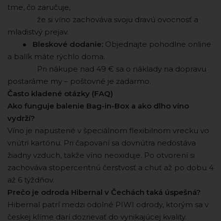
tme, čo zaručuje,
⠀ ⠀ ⠀ ⠀ že si víno zachováva svoju dravú ovocnosť a
mladistvý prejav.
⠀ ⠀ ●
Bleskové dodanie:
Objednajte pohodlne online
a balík máte rýchlo doma.
⠀ ⠀ ⠀ ⠀ Pri nákupe nad 49 € sa o náklady na dopravu
postaráme my – poštovné je zadarmo.
Často kladené otázky (FAQ)
Ako funguje balenie Bag-in-Box a ako dlho víno
vydrží?
Víno je napustené v špeciálnom flexibilnom vrecku vo
vnútri kartónu. Pri čapovaní sa dovnútra nedostáva
žiadny vzduch, takže víno neoxiduje. Po otvorení si
zachováva stopercentnú čerstvosť a chuť až po dobu 4
až 6 týždňov.
Prečo je odroda Hibernal v Čechách taká úspešná?
Hibernal patrí medzi odolné PIWI odrody, ktorým sa v
českej klíme darí dozrievať do vynikajúcej kvality.