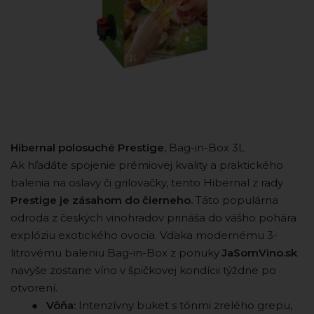
Hibernal polosuché Prestige
, Bag-in-Box 3L
Ak hľadáte spojenie prémiovej kvality a praktického
balenia na oslavy či grilovačky, tento Hibernal z rady
Prestige je zásahom do čierneho.
Táto populárna
odroda z českých vinohradov prináša do vášho pohára
explóziu exotického ovocia. Vďaka modernému 3-
litrovému baleniu Bag-in-Box z ponuky
JaSomVino.sk
navyše zostane víno v špičkovej kondícii týždne po
otvorení.
⠀ ⠀ ●
Vôňa:
Intenzívny buket s tónmi zrelého grepu,