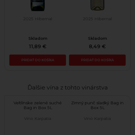
2025 Hibernal
2025 Hibernal
Skladom
Skladom
11,89 €
8,49 €
PRIDAŤ DO KOŠÍKA
PRIDAŤ DO KOŠÍKA
Ďalšie vína z tohto vinárstva
Bag
Veltlínske zelené suché
Zimný punč sladký Bag in
C
Bag in Box 5L
Box 5L
Pr
Vino Karpatia
Vino Karpatia