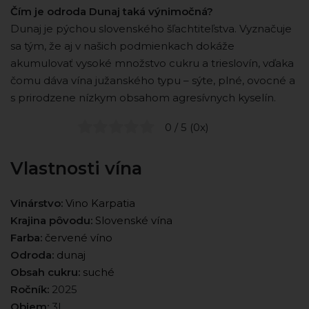
Čím je odroda Dunaj taká výnimočná?
Dunaj je pýchou slovenského šľachtiteľstva. Vyznačuje
sa tým, že aj v našich podmienkach dokáže
akumulovať vysoké množstvo cukru a trieslovín, vďaka
čomu dáva vína južanského typu – sýte, plné, ovocné a
s prirodzene nízkym obsahom agresívnych kyselín.
0 / 5 (0x)
Vlastnosti vína
Vinárstvo:
Vino Karpatia
Krajina pôvodu:
Slovenské vína
Farba:
červené víno
Odroda:
dunaj
Obsah cukru:
suché
Ročník:
2025
Objem:
3l