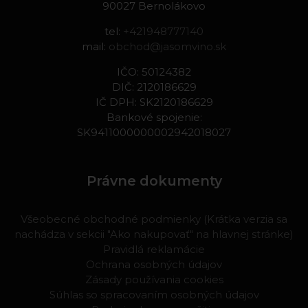
90027 Bernolákovo
tel:
+421948777140
mail:
obchod@jasomvino.sk
IČO: 50124382
DIČ: 2120186629
IČ DPH: SK2120186629
Bankové spojenie:
SK9411000000002942018027
Právne dokumenty
Všeobecné obchodné podmienky (Krátka verzia sa
nachádza v sekcii "Ako nakupovať" na hlavnej stránke)
Pravidlá reklamácie
Ochrana osobných údajov
Zásady používania cookies
Súhlas so spracovaním osobných údajov