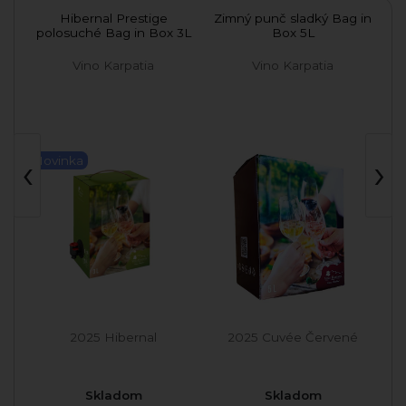
ké
Hibernal Prestige
Zimný punč sladký Bag in
Ri
polosuché Bag in Box 3L
Box 5L
Vino Karpatia
Vino Karpatia
‹
›
Novinka
2025 Hibernal
2025 Cuvée Červené
Skladom
Skladom