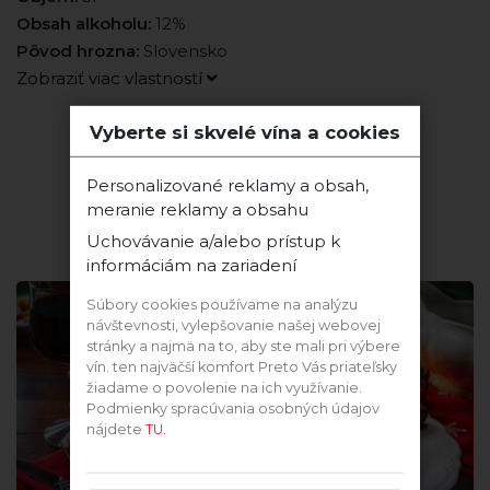
Obsah alkoholu:
12%
Pôvod hrozna:
Slovensko
Zobraziť viac vlastností
Vyberte si skvelé vína a cookies
Vinárstvo Vino Karpatia
Personalizované reklamy a obsah,
meranie reklamy a obsahu
Recepty k vínu
Uchovávanie a/alebo prístup k
informáciám na zariadení
Súbory cookies používame na analýzu
návštevnosti, vylepšovanie našej webovej
stránky a najmä na to, aby ste mali pri výbere
vín. ten najväčší komfort Preto Vás priateľsky
žiadame o povolenie na ich využívanie.
Podmienky spracúvania osobných údajov
nájdete
TU.