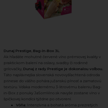
Dunaj Prestige, Bag-in-Box 3L
Ak hľadáte mohutné červené víno prémiovej kvality v
praktickom balení na oslavy, svadby či rodinné
grilovačky,
Dunaj z rady Prestige je dokonalou voľbou.
Táto najslávnejšia slovenská novovyšľachtená odroda
prinesie do vášho pohára južanskú plnosť a zamatovú
textúru. Vďaka modernému 3-litrovému baleniu Bag-
in-Box z ponuky JaSomVino.sk navyše zostane víno v
špičkovej kondícii týždne po otvorení.
⠀ ⠀ ●
Vôňa:
Intenzívna a bohatá aróma prezretých