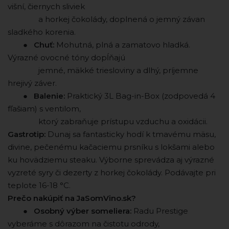
višní, čiernych sliviek
⠀ ⠀ ⠀ ⠀ a horkej čokolády, doplnená o jemný závan
sladkého korenia.
⠀ ⠀ ●
Chuť:
Mohutná, plná a zamatovo hladká.
Výrazné ovocné tóny dopĺňajú
⠀ ⠀ ⠀ ⠀ jemné, mäkké triesloviny a dlhý, príjemne
hrejivý záver.
⠀ ⠀ ●
Balenie:
Praktický 3L Bag-in-Box (zodpovedá 4
fľašiam) s ventilom,
⠀ ⠀ ⠀ ⠀ ktorý zabraňuje prístupu vzduchu a oxidácii.
Gastrotip:
Dunaj sa fantasticky hodí k tmavému mäsu,
divine, pečenému kačaciemu prsníku s lokšami alebo
ku hovädziemu steaku. Výborne sprevádza aj výrazné
vyzreté syry či dezerty z horkej čokolády. Podávajte pri
teplote 16-18 °C.
Prečo nakúpiť na JaSomVino.sk?
⠀ ⠀ ●
Osobný výber someliera:
Radu Prestige
vyberáme s dôrazom na čistotu odrody,