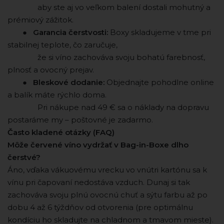
⠀ ⠀ ⠀ ⠀ aby ste aj vo veľkom balení dostali mohutný a
prémiový zážitok.
⠀ ⠀ ●
Garancia čerstvosti:
Boxy skladujeme v tme pri
stabilnej teplote, čo zaručuje,
⠀ ⠀ ⠀ ⠀ že si víno zachováva svoju bohatú farebnosť,
plnosť a ovocný prejav.
⠀ ⠀ ●
Bleskové dodanie:
Objednajte pohodlne online
a balík máte rýchlo doma.
⠀ ⠀ ⠀ ⠀ Pri nákupe nad 49 € sa o náklady na dopravu
postaráme my – poštovné je zadarmo.
Často kladené otázky (FAQ)
Môže červené víno vydržať v Bag-in-Boxe dlho
čerstvé?
Áno, vďaka vákuovému vrecku vo vnútri kartónu sa k
vínu pri čapovaní nedostáva vzduch. Dunaj si tak
zachováva svoju plnú ovocnú chuť a sýtu farbu až po
dobu 4 až 6 týždňov od otvorenia (pre optimálnu
kondíciu ho skladujte na chladnom a tmavom mieste).