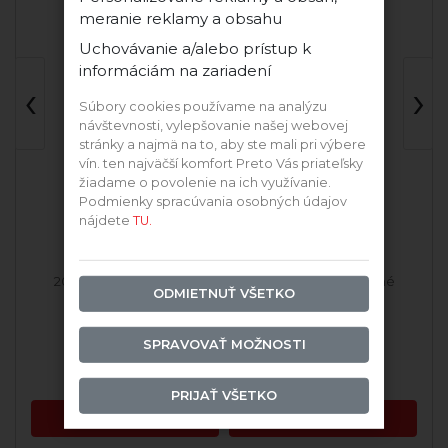
meranie reklamy a obsahu
Uchovávanie a/alebo prístup k
ekcia
informáciám na zariadení
‹
›
Súbory cookies používame na analýzu
návštevnosti, vylepšovanie našej webovej
stránky a najmä na to, aby ste mali pri výbere
vín. ten najväčší komfort Preto Vás priateľsky
žiadame o povolenie na ich využívanie.
Podmienky spracúvania osobných údajov
nájdete
TU.
2022 Cuvée Červené
2023 Cuvée Červené
ODMIETNUŤ VŠETKO
SPRAVOVAŤ MOŽNOSTI
Skladom
Skladom
17,72 €
31,89 €
PRIJAŤ VŠETKO
PRIDAŤ DO KOŠÍKA
PRIDAŤ DO KOŠÍKA