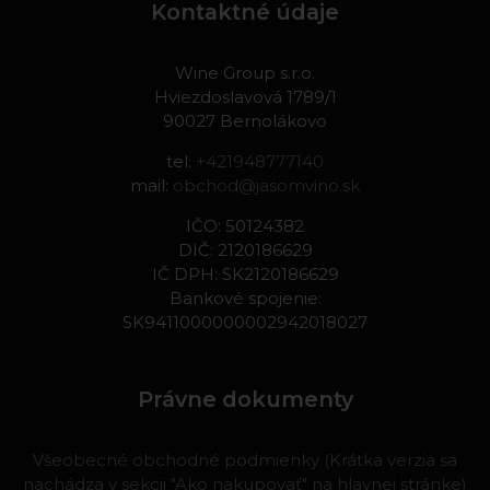
Kontaktné údaje
Wine Group s.r.o.
Hviezdoslavová 1789/1
90027 Bernolákovo
tel:
+421948777140
mail:
obchod@jasomvino.sk
IČO: 50124382
DIČ: 2120186629
IČ DPH: SK2120186629
Bankové spojenie:
SK9411000000002942018027
Právne dokumenty
Všeobecné obchodné podmienky (Krátka verzia sa
nachádza v sekcii "Ako nakupovať" na hlavnej stránke)