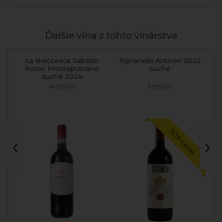
Ďalšie vína z tohto vinárstva
o
La Braccesca Sabazio
Tignanello Antinori 2022
Rosso Montepulciano
suché
suché 2024
Antinori
Antinori
TOP cena
‹
›