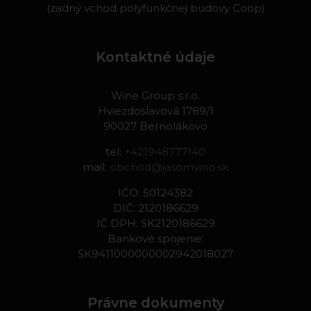
(zadný vchod polyfunkčnej budovy Coop)
Kontaktné údaje
Wine Group s.r.o.
Hviezdoslavová 1789/1
90027 Bernolákovo
tel:
+421948777140
mail:
obchod@jasomvino.sk
IČO: 50124382
DIČ: 2120186629
IČ DPH: SK2120186629
Bankové spojenie:
SK9411000000002942018027
Právne dokumenty