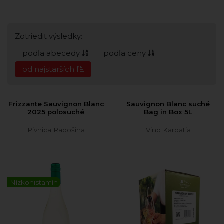
Zotriediť výsledky:
podľa abecedy
podľa ceny
od najstarších
Frizzante Sauvignon Blanc
Sauvignon Blanc suché
2025 polosuché
Bag in Box 5L
Pivnica Radošina
Vino Karpatia
Nízkohistamín