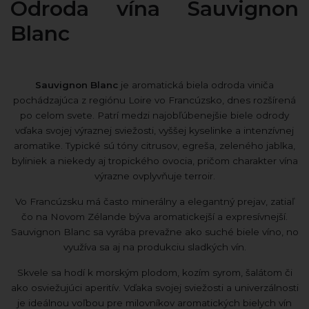
Odroda vína Sauvignon
Blanc
Sauvignon Blanc
je aromatická biela odroda viniča
pochádzajúca z regiónu
Loire
vo
Francúzsko
, dnes rozšírená
po celom svete. Patrí medzi najobľúbenejšie biele odrody
vďaka svojej výraznej sviežosti, vyššej kyselinke a intenzívnej
aromatike. Typické sú tóny citrusov, egreša, zeleného jablka,
byliniek a niekedy aj tropického ovocia, pričom charakter vína
výrazne ovplyvňuje terroir.
Vo Francúzsku má často minerálny a elegantný prejav, zatiaľ
čo na Novom Zélande býva aromatickejší a expresívnejší.
Sauvignon Blanc sa vyrába prevažne ako suché biele víno, no
využíva sa aj na produkciu sladkých vín.
Skvele sa hodí k morským plodom, kozím syrom, šalátom či
ako osviežujúci aperitív. Vďaka svojej sviežosti a univerzálnosti
je ideálnou voľbou pre milovníkov aromatických bielych vín