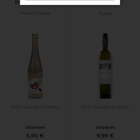
D.S.C. suché 2024
2024 suché
Pivnica Tibava
Purus
2024 Sauvignon Blanc
2024 Sauvignon Blanc
Skladom
Skladom
5,90 €
9,99 €