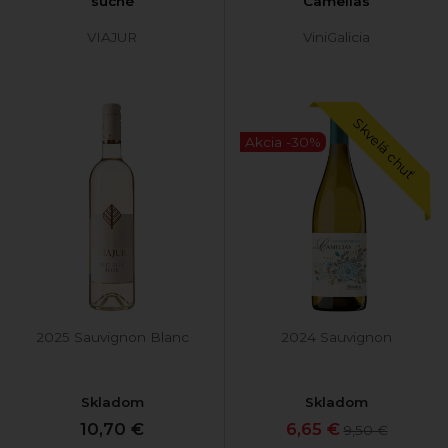
suché
Camelias
VIAJUR
ViniGalicia
Skvelá chuť
Akcia -30%
2025 Sauvignon Blanc
2024 Sauvignon
Skladom
Skladom
10,70 €
6,65 €
9,50 €