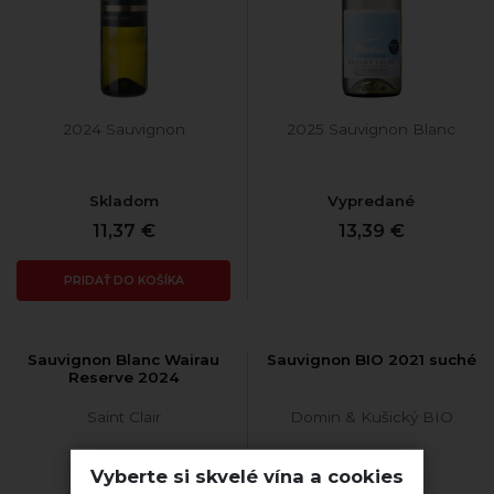
2024 Sauvignon
2025 Sauvignon Blanc
Skladom
Vypredané
11,37 €
13,39 €
PRIDAŤ DO KOŠÍKA
Sauvignon Blanc Wairau
Sauvignon BIO 2021 suché
Reserve 2024
Saint Clair
Domin & Kušický BIO
Vyberte si skvelé vína a cookies