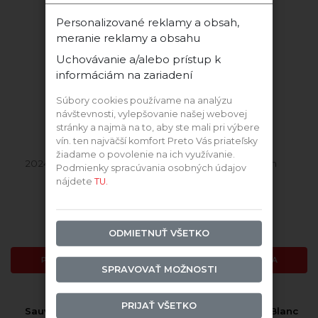
Personalizované reklamy a obsah,
Nízkohistamín
meranie reklamy a obsahu
Uchovávanie a/alebo prístup k
informáciám na zariadení
Súbory cookies používame na analýzu
návštevnosti, vylepšovanie našej webovej
stránky a najmä na to, aby ste mali pri výbere
vín. ten najväčší komfort Preto Vás priateľsky
žiadame o povolenie na ich využívanie.
2024 Sauvignon Blanc
2021 Sauvignon
Podmienky spracúvania osobných údajov
nájdete
TU.
Skladom
Skladom
22,90 €
10,66 €
ODMIETNUŤ VŠETKO
PRIDAŤ DO KOŠÍKA
PRIDAŤ DO KOŠÍKA
SPRAVOVAŤ MOŽNOSTI
PRIJAŤ VŠETKO
Sauvignon Robin Bird
Purus Sauvignon Blanc