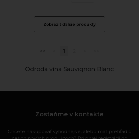
Zobraziť ďalšie produkty
<<
<
1
2
>
>>
Odroda vína Sauvignon Blanc
Zostaňme v kontakte
Chcete nakupovať výhodnejšie, alebo mať prehľad o
našich nových produktoch? Pri prvej registrácii do