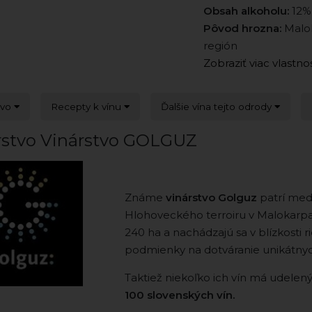
Obsah alkoholu:
12%
Pôvod hrozna:
Malok
región
Zobraziť viac vlastno
tvo
Recepty k vínu
Ďalšie vína tejto odrody
rstvo Vinárstvo GOLGUZ
Známe
vinárstvo Golguz
patrí med
Hlohoveckého terroiru v Malokarpats
240 ha a nachádzajú sa v blízkosti 
podmienky na dotváranie unikátnyc
Taktiež niekoľko ich vín má udelen
100 slovenských vín.