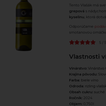
Tento Vlašák má svet
grepová
s nádychom 
kyselinu
, ktorá dotvá
Odporúčame
podáv
smotanovou omáčko
5 / 
Vlastnosti v
Vinárstvo:
Vinárstv
Krajina pôvodu:
Slov
Farba:
biele víno
Odroda:
rizling vlašs
Obsah cukru:
suché
Ročník:
2024
Objem:
0,750l