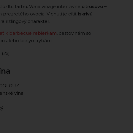
ložltú farbu. Vôňa vína je intenzívne
citrusovo –
prezretého ovocia. V chuti je cítiť
iskrivú
ra rizlingový charakter.
ať k barbecue rebierkam
, cestovinám so
u alebo bielym rybám.
5 (2x)
ína
o GOLGUZ
enské vína
ký