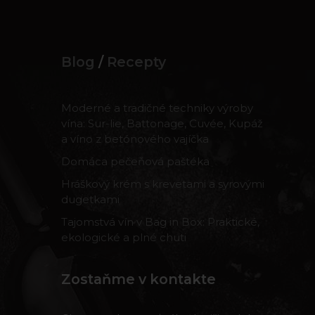
Blog
/
Recepty
Moderné a tradičné techniky výroby
vína: Sur-lie, Battonage, Cuvée, Kupáž
a víno z betónového vajíčka
Domáca pečeňová paštéka
Hráškový krém s krevetami a syrovými
dugetkami
Tajomstvá vín v Bag in Box: Praktické,
ekologické a plné chuti
Zostaňme v kontakte