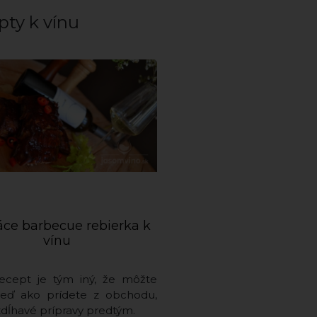
pty k vínu
e barbecue rebierka k
vínu
ecept je tým iný, že môžte
neď ako prídete z obchodu,
zdĺhavé prípravy predtým.