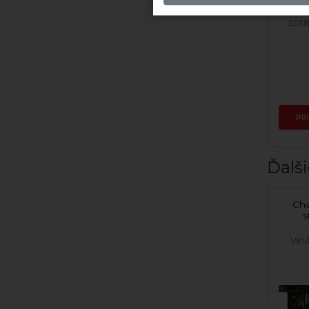
2023 Rizling Vlašský
2018
Vypredané
8,40 €
PR
Ďalši
Müller Thurgau 2024
Cha
suché
s
Vinárstvo GOLGUZ
Vin