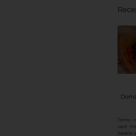
Rece
Domác
Tento r
variť h
žiadne 