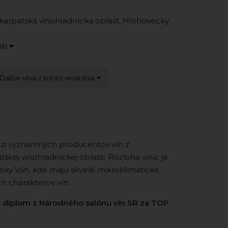
arpatská vinohradnícka oblasť, Hlohovecký
stí
Ďalšie vína z tohto vinárstva
zi významných producentov vín z
kej vinohradníckej oblasti. Rozloha viníc je
rieky Váh, kde majú skvelé mikroklimatické
h charakterov vín.
ý
diplom z Národného salónu vín SR za TOP