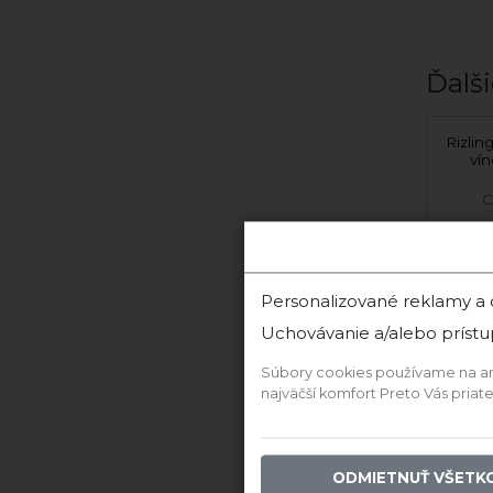
Ďalši
Rizling Vlašský 2023
Rizlin
suché
ví
Vinárstvo Kozara
C
Personalizované reklamy a
‹
Uchovávanie a/alebo prístu
Súbory cookies používame na anal
najväčší komfort Preto Vás pria
ODMIETNUŤ VŠETK