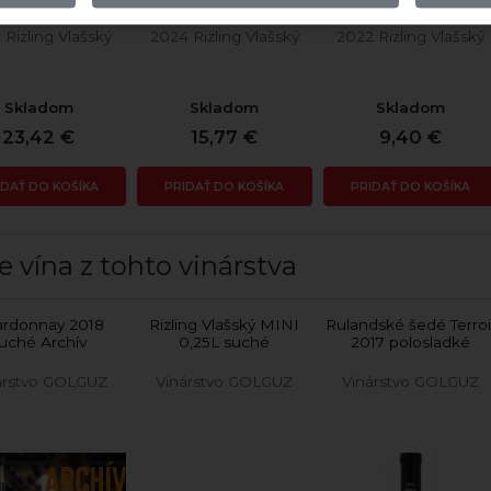
 Rizling Vlašský
2024 Rizling Vlašský
2022 Rizling Vlašský
Skladom
Skladom
Skladom
23,42 €
15,77 €
9,40 €
IDAŤ DO KOŠÍKA
PRIDAŤ DO KOŠÍKA
PRIDAŤ DO KOŠÍKA
e vína z tohto vinárstva
rdonnay 2018
Rizling Vlašský MINI
Rulandské šedé Terroi
uché Archív
0,25L suché
2017 polosladké
árstvo GOLGUZ
Vinárstvo GOLGUZ
Vinárstvo GOLGUZ