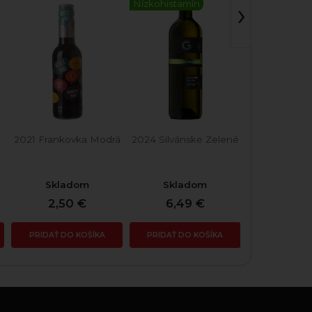
Hroz
›
Nízkohistamín
2021 Frankovka Modrá
2024 Silvánske Zelené
2021 Müller
Skladom
Skladom
Skla
2,50 €
6,49 €
2,30
PRIDAŤ DO KOŠÍKA
PRIDAŤ DO KOŠÍKA
PRIDAŤ DO