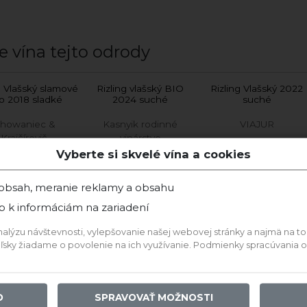
e vína tejto odrody
g Vlašský slamové
Rizling vlašský BIO
Rizling Vlašský 2022
no 2018 sladké
2024 suché
suché
howaniec &
Kasnyik rodinné
VIAJUR
Krajčírovič
vinárstvo
Vyberte si skvelé vína a cookies
 obsah, meranie reklamy a obsahu
BIO
p k informáciám na zariadení
ýzu návštevnosti, vylepšovanie našej webovej stránky a najmä na to, a
teľsky žiadame o povolenie na ich využívanie. Podmienky spracúvania
O
SPRAVOVAŤ MOŽNOSTI