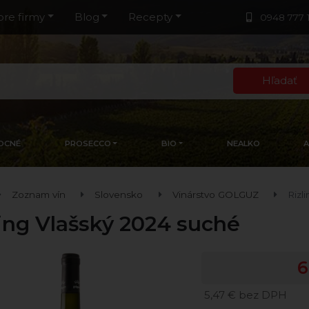
pre firmy
Blog
Recepty
0948 777 
Hľadať
OCNÉ
PROSECCO
BIO
NEALKO
Zoznam vín
Slovensko
Vinárstvo GOLGUZ
Rizl
ling Vlašský 2024 suché
6
5,47 € bez DPH