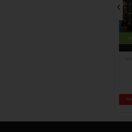
‹
Nízkohistamín
2024 Müller Thurgau
201
Skladom
6,49 €
PRIDAŤ DO KOŠÍKA
PR