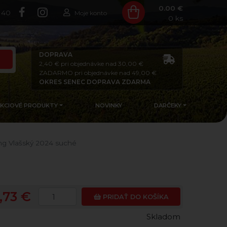
0.00 €
140
Moje konto
0
ks
DOPRAVA
2,40 € pri objednávke nad 30,00 €
ZADARMO pri objednávke nad 49,00 €
OKRES SENEC DOPRAVA ZDARMA
AKCIOVÉ PRODUKTY
NOVINKY
DARČEKY
ing Vlašský 2024 suché
,73 €
PRIDAŤ DO KOŠÍKA
Skladom