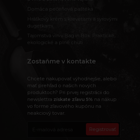
Domáca pečeňová paštéka
Hráškový krém s krevetami a syrovými
dugetkami
Tajomstvá vín v Bag in Box: Praktické,
ekologické a plné chuti
Zostaňme v kontakte
Chcete nakupovať výhodnejšie, alebo
mať prehľad o našich nových
produktoch? Pri prvej registrácii do
newslettra
získate zľavu 5%
na nákup
vo forme zľavového kupónu na
neakciový tovar.
Registrovať