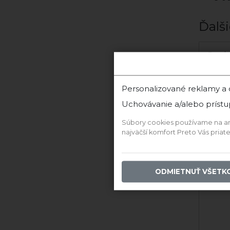
Ďalši
Bruale
Oran
Personalizované reklamy a
Uchovávanie a/alebo prístu
Súbory cookies používame na anal
najväčší komfort Preto Vás pria
ODMIETNUŤ VŠETK