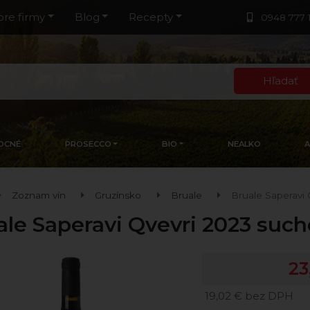
pre firmy
Blog
Recepty
0948 777 
Hľadať
OCNÉ
PROSECCO
BIO
NEALKO
Zoznam vín
Gruzínsko
Bruale
Bruale Saperavi
ale Saperavi Qvevri 2023 such
23
19,02 € bez DPH