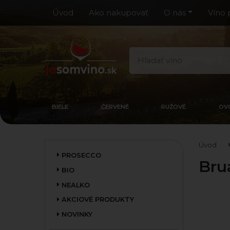
Úvod
Ako nakupovať
O nás
Víno 
BIELE
ČERVENÉ
RUŽOVÉ
OV
Úvod
PROSECCO
Bru
BIO
NEALKO
AKCIOVÉ PRODUKTY
NOVINKY