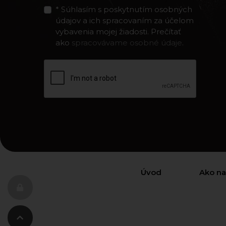
* Súhlasím s poskytnutím osobných
údajov a ich spracovaním za účelom
vybavenia mojej žiadosti. Prečítať
ako
spracovávame osobné údaje
.
Úvod
Ako n