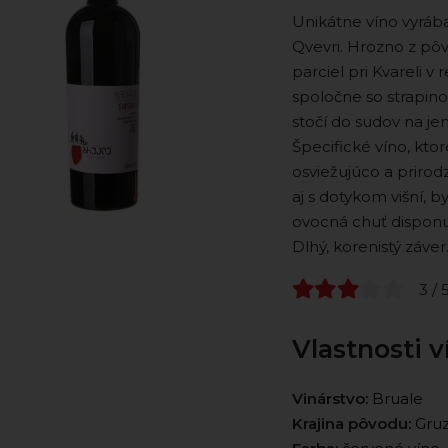
Unikátne víno vyráb
Qvevri. Hrozno z pô
parciel pri Kvareli v
spoločne so strapin
stočí do sudov na jem
Špecifické víno, ktor
osviežujúco a prirod
aj s dotykom višní, b
ovocná chuť disponuj
Dlhý, korenistý záver
3 / 
Vlastnosti v
Vinárstvo:
Bruale
Krajina pôvodu:
Gruz