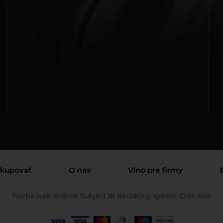
akupovať
O nás
Víno pre firmy
Tvorba web stránok
Subject.sk
Redakčný systém
CMS Airis