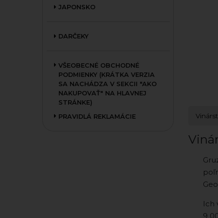
JAPONSKO
DARČEKY
VŠEOBECNÉ OBCHODNÉ
PODMIENKY (KRÁTKA VERZIA
SA NACHÁDZA V SEKCII "AKO
NAKUPOVAŤ" NA HLAVNEJ
STRÁNKE)
Vinárs
PRAVIDLÁ REKLAMÁCIE
Viná
Gru
poľ
Geor
Ich 
9 00