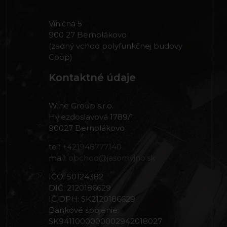
Viničná 5
900 27 Bernolákovo
(zadný vchod polyfunkčnej budovy
Coop)
Kontaktné údaje
Wine Group s.r.o.
Hviezdoslavová 1789/1
90027 Bernolákovo
tel:
+421948777140
mail:
obchod@jasomvino.sk
IČO: 50124382
DIČ: 2120186629
IČ DPH: SK2120186629
Bankové spojenie:
SK9411000000002942018027