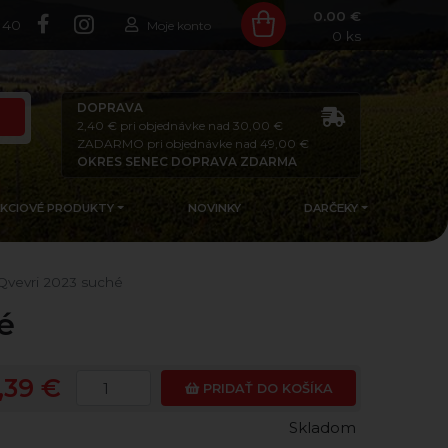
0.00 €
140
Moje konto
0
ks
DOPRAVA
2,40 € pri objednávke nad 30,00 €
ZADARMO pri objednávke nad 49,00 €
OKRES SENEC DOPRAVA ZDARMA
AKCIOVÉ PRODUKTY
NOVINKY
DARČEKY
 Qvevri 2023 suché
é
,39 €
PRIDAŤ DO KOŠÍKA
Skladom