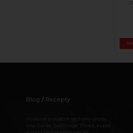
20
PR
Blog
/
Recepty
Moderné a tradičné techniky výroby
vína: Sur-lie, Battonage, Cuvée, Kupáž
a víno z betónového vajíčka