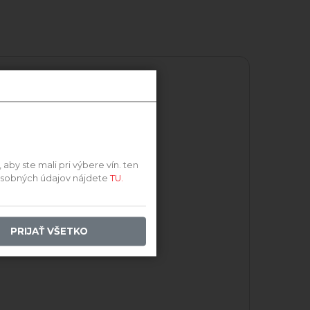
by ste mali pri výbere vín. ten
 osobných údajov nájdete
TU.
PRIJAŤ VŠETKO