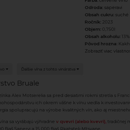
Farba:
červené víno
Odroda:
saperavi
Obsah cukru:
suché
Ročník:
2023
Objem:
0,750l
Obsah alkoholu:
13%
Pôvod hrozna:
Kakhe
Zobraziť viac vlastno
tvo
Ďalšie vína z tohto vinárstva
rstvo Bruale
zínka Alex Motserelia sa pred desiatimi rokmi stretla s Fr
nohospodárstvu ich okrem vášne k vínu viedla k investovani
gia spolupracujú na výrobe kvalitných vín, ako aj miestneh
vína sa vyrábajú výhradne
v qvevri (alebo kvevri),
tradičnej m
0 fliaš Sapervi a 15 000 fliaš Rkatsiteli-Mtsvane.