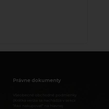
Právne dokumenty
Všeobecné obchodné podmienky
(Krátka verzia sa nachádza v sekcii
"Ako nakupovať" na hlavnej