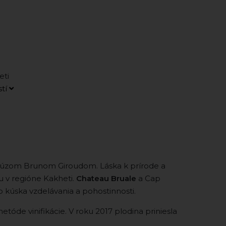
ti
stí
ancúzom Brunom Giroudom. Láska k prírode a
u v regióne Kakheti.
Chateau Bruale
a Cap
o kúska vzdelávania a pohostinnosti.
etóde vinifikácie. V roku 2017 plodina priniesla