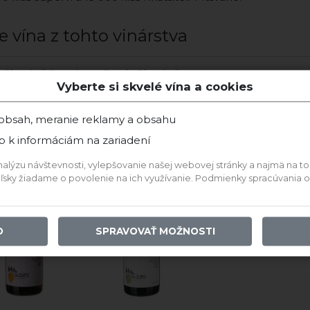
e vína z tohto vinárstva
 Rkatsiteli Qvevri
Bruale Rkatsiteli
ge 2022 suché
Tavankara Qvevri 2023
Vyberte si skvelé vína a cookies
Bruale
Bruale
 obsah, meranie reklamy a obsahu
p k informáciám na zariadení
ýzu návštevnosti, vylepšovanie našej webovej stránky a najmä na to, a
teľsky žiadame o povolenie na ich využívanie. Podmienky spracúvania
O
SPRAVOVAŤ MOŽNOSTI