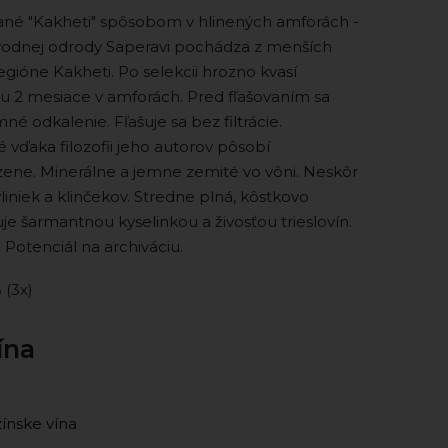
ané "Kakheti" spôsobom v hlinených amforách -
vodnej odrody Saperavi pochádza z menších
 regióne Kakheti. Po selekcii hrozno kvasí
ou 2 mesiace v amforách. Pred fľašovaním sa
né odkalenie. Fľašuje sa bez filtrácie.
é vďaka filozofii jeho autorov pôsobí
zene. Minerálne a jemne zemité vo vôni. Neskôr
yliniek a klinčekov. Stredne plná, kôstkovo
e šarmantnou kyselinkou a živosťou trieslovín.
. Potenciál na archiváciu.
5 (3x)
ína
ínske vína