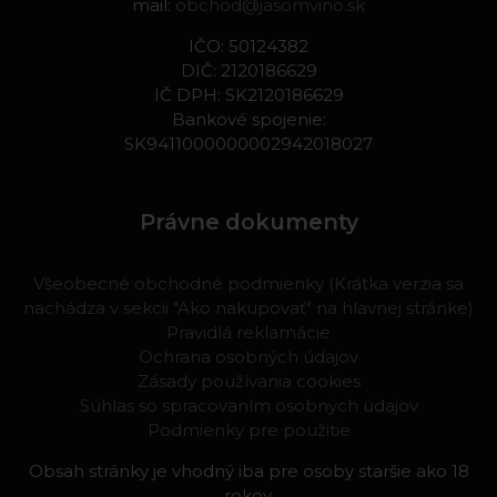
mail:
obchod@jasomvino.sk
IČO: 50124382
DIČ: 2120186629
IČ DPH: SK2120186629
Bankové spojenie:
SK9411000000002942018027
Právne dokumenty
Všeobecné obchodné podmienky (Krátka verzia sa
nachádza v sekcii "Ako nakupovať" na hlavnej stránke)
Pravidlá reklamácie
Ochrana osobných údajov
Zásady používania cookies
Súhlas so spracovaním osobných údajov
Podmienky pre použitie
Obsah stránky je vhodný iba pre osoby staršie ako 18
rokov.