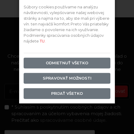
Súbory cookies používame na analýzu
návštevnosti, vylepšovanie našej webovej
stránky a najmä na to, aby ste mali pri výbere
vín. ten najväčší komfort Preto Vás priateľsky
žiadame o povolenie na ich využívanie.
Podmienky spracúvania osobných údajov
Zostaňme v kontakte
nájdete
TU.
Chcete nakupovať výhodnejšie, alebo mať prehľad o
našich nových produktoch? Pri prvej registrácii do
ODMIETNUŤ VŠETKO
newslettra
získate zľavu 5%
na nákup vo forme
zľavového kupónu na neakciový tovar.
SPRAVOVAŤ MOŽNOSTI
Registrovať
PRIJAŤ VŠETKO
* Súhlasím s poskytnutím osobných údajov a ich
spracovaním za účelom vybavenia mojej žiadosti.
Prečítať ako
spracovávame osobné údaje
.