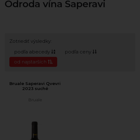
Odroda vína Saperavi
Zotriediť výsledky:
podľa abecedy
podľa ceny
od najstarších
Bruale Saperavi Qvevri
2023 suché
Bruale