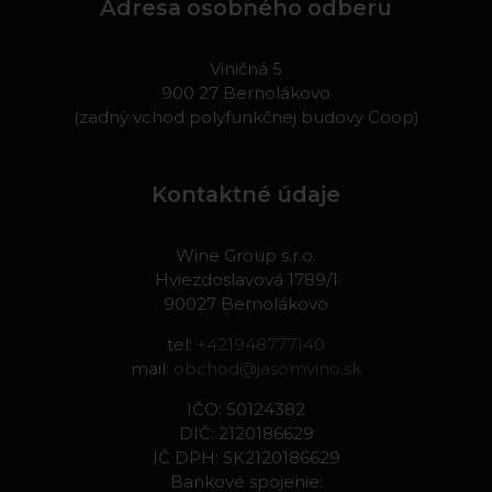
Adresa osobného odberu
Viničná 5
900 27 Bernolákovo
(zadný vchod polyfunkčnej budovy Coop)
Kontaktné údaje
Wine Group s.r.o.
Hviezdoslavová 1789/1
90027 Bernolákovo
tel:
+421948777140
mail:
obchod@jasomvino.sk
IČO: 50124382
DIČ: 2120186629
IČ DPH: SK2120186629
Bankové spojenie: