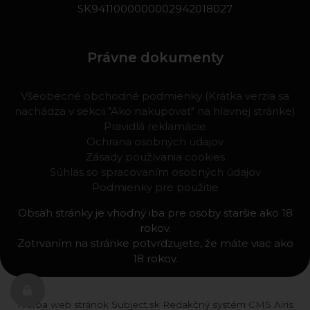
SK9411000000002942018027
Právne dokumenty
Všeobecné obchodné podmienky (Krátka verzia sa
nachádza v sekcii "Ako nakupovať" na hlavnej stránke)
Pravidlá reklamácie
Ochrana osobných údajov
Zásady používania cookies
Súhlas so spracovaním osobných údajov
Podmienky pre použitie
Obsah stránky je vhodný iba pre osoby staršie ako 18
rokov.
Zotrvaním na stránke potvrdzujete, že máte viac ako
18 rokov.
Tvorba web stránok
Subject.sk
Redakčný systém
CMS Airis