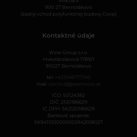
Viničná 5
900 27 Bernolákovo
(zadný vchod polyfunkčnej budovy Coop)
Kontaktné údaje
Wine Group s.r.o.
Hviezdoslavová 1789/1
90027 Bernolákovo
tel:
+421948777140
mail:
obchod@jasomvino.sk
IČO: 50124382
DIČ: 2120186629
IČ DPH: SK2120186629
Bankové spojenie:
SK9411000000002942018027