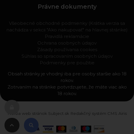
Právne dokumenty
Všeobecné obchodné podmienky (Krátka verzia sa
nachádza v sekcii "Ako nakupovať" na hlavnej stránke)
Pravidlá reklamácie
Ochrana osobných údajov
Zásady používania cookies
Súhlas so spracovaním osobných údajov
Podmienky pre použitie
Obsah stránky je vhodný iba pre osoby staršie ako 18
rokov.
Zotrvaním na stránke potvrdzujete, že máte viac ako
18 rokov.
Tvorba web stránok
Subject.sk
Redakčný systém
CMS Airis