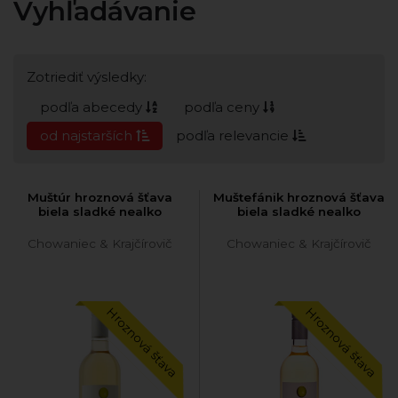
Vyhľadávanie
Zotriediť výsledky:
podľa abecedy
podľa ceny
od najstarších
podľa relevancie
Muštúr hroznová šťava
Muštefánik hroznová šťava
biela sladké nealko
biela sladké nealko
Chowaniec & Krajčírovič
Chowaniec & Krajčírovič
Hroznová šťava
Hroznová šťava