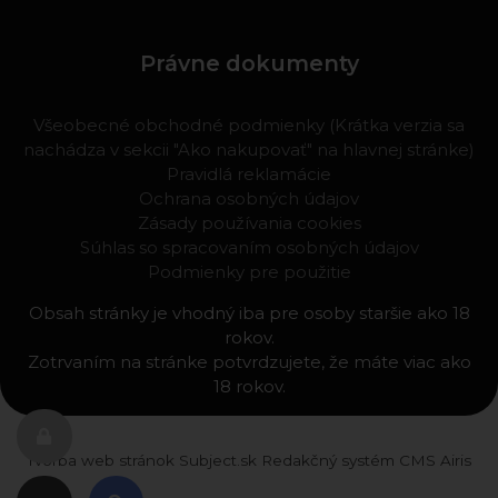
Právne dokumenty
Všeobecné obchodné podmienky (Krátka verzia sa
nachádza v sekcii "Ako nakupovať" na hlavnej stránke)
Pravidlá reklamácie
Ochrana osobných údajov
Zásady používania cookies
Súhlas so spracovaním osobných údajov
Podmienky pre použitie
Obsah stránky je vhodný iba pre osoby staršie ako 18
rokov.
Zotrvaním na stránke potvrdzujete, že máte viac ako
18 rokov.
Tvorba web stránok
Subject.sk
Redakčný systém
CMS Airis