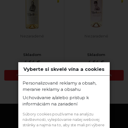
Nezaradené
Nezaradené
Skladom
Skladom
4,64 €
4,64 €
Vyberte si skvelé vína a cookies
PRIDAŤ DO KOŠÍKA
PRIDAŤ DO KOŠÍKA
Personalizované reklamy a obsah,
meranie reklamy a obsahu
Zobraziť:
Uchovávanie a/alebo prístup k
informáciám na zariadení
Súbory cookies používame na analýzu
návštevnosti, vylepšovanie našej webovej
Zostaňme v kontakte
stránky a najmä na to, aby ste mali pri výbere