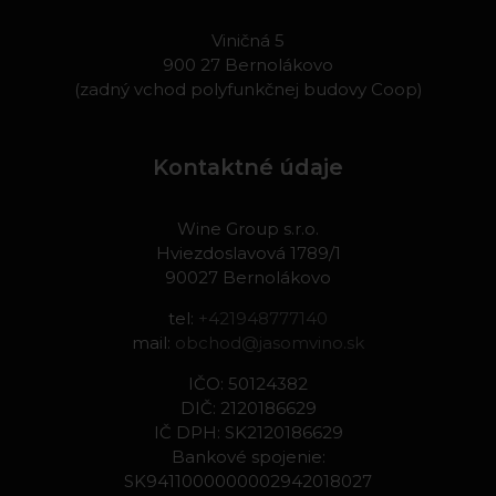
Viničná 5
900 27 Bernolákovo
(zadný vchod polyfunkčnej budovy Coop)
Kontaktné údaje
Wine Group s.r.o.
Hviezdoslavová 1789/1
90027 Bernolákovo
tel:
+421948777140
mail:
obchod@jasomvino.sk
IČO: 50124382
DIČ: 2120186629
IČ DPH: SK2120186629
Bankové spojenie:
SK9411000000002942018027