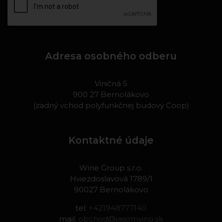
Adresa osobného odberu
Viničná 5
900 27 Bernolákovo
(zadný vchod polyfunkčnej budovy Coop)
Kontaktné údaje
Wine Group s.r.o.
Hviezdoslavová 1789/1
90027 Bernolákovo
tel:
+421948777140
mail:
obchod@jasomvino.sk