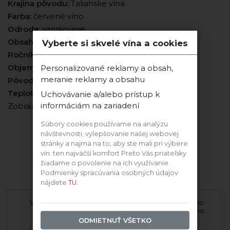
Krajina pôvodu:
Talianske vína
Farba:
červené víno
Odroda:
sangiovese
Obsah cukru:
suché
Vyberte si skvelé vína a cookies
Ročník:
2018
Objem:
0,750l
Personalizované reklamy a obsah,
meranie reklamy a obsahu
Pôvod hrozna:
Montalcino, Taliansko
Teplota podávania:
18-19°C
Uchovávanie a/alebo prístup k
informáciám na zariadení
Zobraziť viac vlastností
Súbory cookies používame na analýzu
návštevnosti, vylepšovanie našej webovej
Vinárstvo Poggio Antico
stránky a najmä na to, aby ste mali pri výbere
vín. ten najväčší komfort Preto Vás priateľsky
žiadame o povolenie na ich využívanie.
Podmienky spracúvania osobných údajov
Ďalšie vína tejto odrody
nájdete
TU.
ti
Villa Antinori Chianti
La Braccesca Sabazio
Classico Riserva
Rosso Montepulciano
suché 2024
ODMIETNUŤ VŠETKO
di
Antinori
Antinori