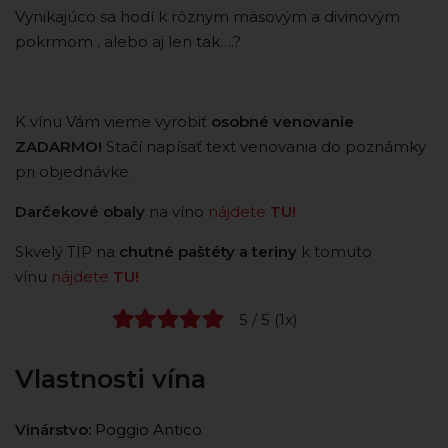
Vynikajúco sa hodí k rôznym mäsovým a divinovým
pokrmom , alebo aj len tak….?
K vínu Vám vieme vyrobiť
osobné venovanie
ZADARMO!
Stačí napísať text venovania do poznámky
pri objednávke.
Darčekové obaly
na víno
nájdete
TU!
Skvelý TIP na
chutné paštéty a teriny
k tomuto
vínu
nájdete
TU!
5 / 5 (1x)
Vlastnosti vína
Vinárstvo:
Poggio Antico