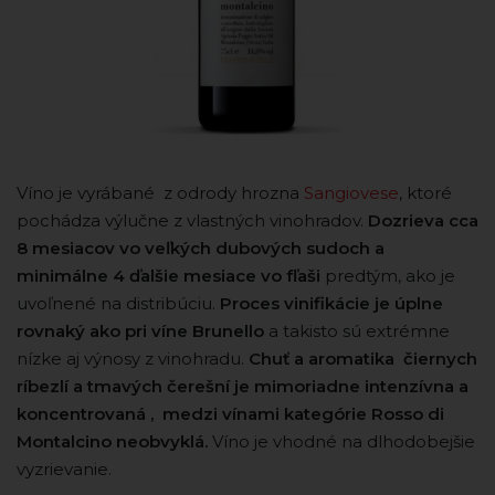
Víno je vyrábané z odrody hrozna
Sangiovese
, ktoré
pochádza výlučne z vlastných vinohradov.
Dozrieva cca
8 mesiacov vo veľkých dubových sudoch a
minimálne 4 ďalšie mesiace vo fľaši
predtým, ako je
uvoľnené na distribúciu.
Proces vinifikácie je úplne
rovnaký ako pri víne Brunello
a takisto sú extrémne
nízke aj výnosy z vinohradu.
Chuť a aromatika čiernych
ríbezlí a tmavých čerešní je mimoriadne intenzívna a
koncentrovaná , medzi vínami kategórie Rosso di
Montalcino neobvyklá.
Víno je vhodné na dlhodobejšie
vyzrievanie.