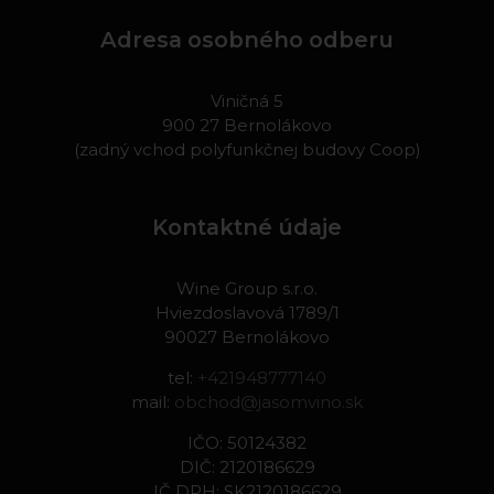
Adresa osobného odberu
Viničná 5
900 27 Bernolákovo
(zadný vchod polyfunkčnej budovy Coop)
Kontaktné údaje
Wine Group s.r.o.
Hviezdoslavová 1789/1
90027 Bernolákovo
tel:
+421948777140
mail:
obchod@jasomvino.sk
IČO: 50124382
DIČ: 2120186629
IČ DPH: SK2120186629