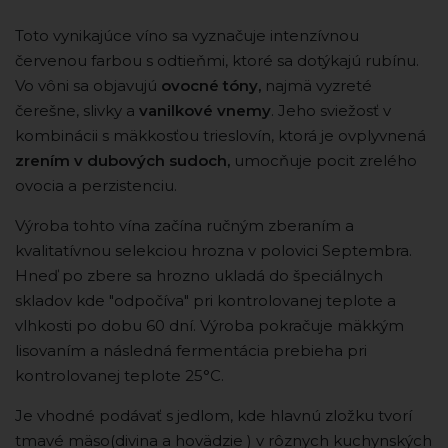
Toto vynikajúce víno sa vyznačuje intenzívnou
červenou farbou s odtieňmi, ktoré sa dotýkajú rubínu.
Vo vôni sa objavujú
ovocné tóny,
najmä vyzreté
čerešne, slivky a
vanilkové vnemy
. Jeho sviežosť v
kombinácii s mäkkosťou trieslovín, ktorá je ovplyvnená
zrením v dubových sudoch,
umocňuje pocit zrelého
ovocia a perzistenciu.
Výroba tohto vína začína ručným zberaním a
kvalitatívnou selekciou hrozna v polovici Septembra.
Hneď po zbere sa hrozno ukladá do špeciálnych
skladov kde "odpočíva" pri kontrolovanej teplote a
vlhkosti po dobu 60 dní. Výroba pokračuje mäkkým
lisovaním a následná fermentácia prebieha pri
kontrolovanej teplote 25°C.
Je vhodné podávať s jedlom, kde hlavnú zložku tvorí
tmavé mäso(divina a hovädzie ) v rôznych kuchynských