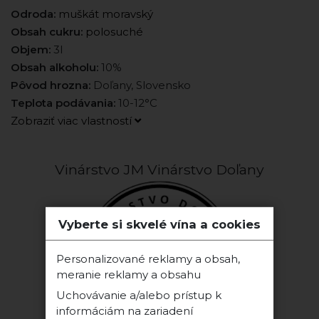
Odroda:
muškát moravský
Obsah cukru:
polosuché
Objem:
3l
Obsah alkoholu:
10%
Pôvod hrozna:
Doľany, Slovensko
Teplota podávania:
10-12°C
Zobraziť viac vlastností
Vinárstvo JM Vinárstvo Doľany
Vyberte si skvelé vína a cookies
Personalizované reklamy a obsah,
meranie reklamy a obsahu
Uchovávanie a/alebo prístup k
informáciám na zariadení