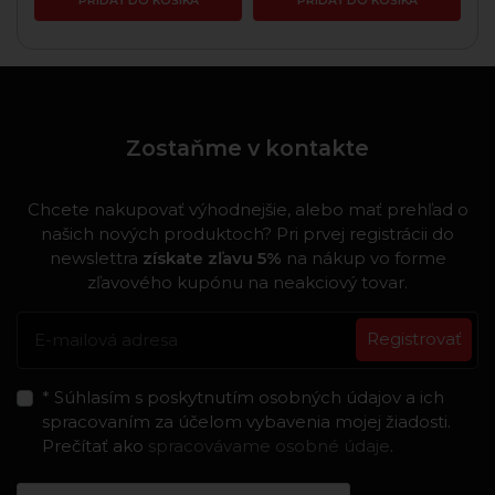
PRIDAŤ DO KOŠÍKA
PRIDAŤ DO KOŠÍKA
Zostaňme v kontakte
Chcete nakupovať výhodnejšie, alebo mať prehľad o
našich nových produktoch? Pri prvej registrácii do
newslettra
získate zľavu 5%
na nákup vo forme
zľavového kupónu na neakciový tovar.
Registrovať
* Súhlasím s poskytnutím osobných údajov a ich
spracovaním za účelom vybavenia mojej žiadosti.
Prečítať ako
spracovávame osobné údaje
.