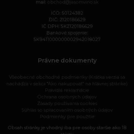
mail:
obchod@jasomvino.sk
IČO: 50124382
DIČ: 2120186629
IČ DPH: SK2120186629
Bankové spojenie:
SK9411000000002942018027
Právne dokumenty
Všeobecné obchodné podmienky (Krátka verzia sa
nachádza v sekcii "Ako nakupovať" na hlavnej stránke)
Pravidlá reklamácie
Ochrana osobných údajov
Zásady používania cookies
Súhlas so spracovaním osobných údajov
Podmienky pre použitie
Obsah stránky je vhodný iba pre osoby staršie ako 18