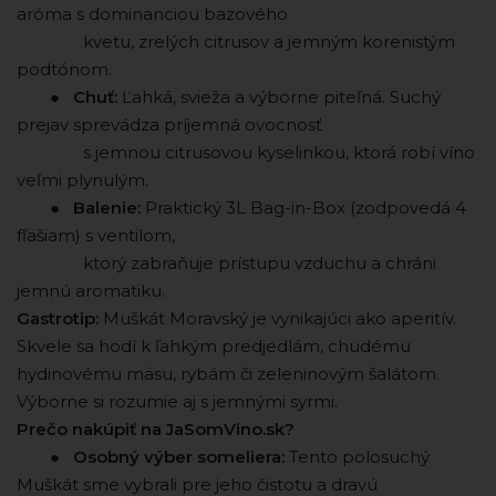
aróma s dominanciou bazového
⠀ ⠀ ⠀ ⠀ kvetu, zrelých citrusov a jemným korenistým
podtónom.
⠀ ⠀ ●
Chuť:
Ľahká, svieža a výborne piteľná. Suchý
prejav sprevádza príjemná ovocnosť
⠀ ⠀ ⠀ ⠀ s jemnou citrusovou kyselinkou, ktorá robí víno
veľmi plynulým.
⠀ ⠀ ●
Balenie:
Praktický 3L Bag-in-Box (zodpovedá 4
fľašiam) s ventilom,
⠀ ⠀ ⠀ ⠀ ktorý zabraňuje prístupu vzduchu a chráni
jemnú aromatiku.
Gastrotip:
Muškát Moravský je vynikajúci ako aperitív.
Skvele sa hodí k ľahkým predjedlám, chudému
hydinovému mäsu, rybám či zeleninovým šalátom.
Výborne si rozumie aj s jemnými syrmi.
Prečo nakúpiť na JaSomVino.sk?
⠀ ⠀ ●
Osobný výber someliera:
Tento polosuchý
Muškát sme vybrali pre jeho čistotu a dravú