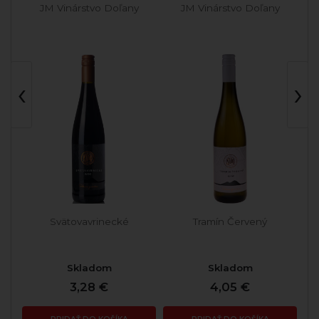
JM Vinárstvo Doľany
JM Vinárstvo Doľany
‹
›
Svätovavrinecké
Tramín Červený
Skladom
Skladom
3,28 €
4,05 €