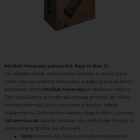
Muškát Moravský polosuché, Bag-in-Box 3L
Ak hľadáte ľahké, mimoriadne voňavé a osviežujúce
biele víno na rodinné stretnutia, svadby či bežné letné
popíjanie, tento
Muškát Moravský
je ideálnou voľbou.
Táto populárna aromatická odroda prinesie do vášho
pohára okamžitú vlnu ovocnosti a kvetov. Vďaka
modernému 3-litrovému baleniu Bag-in-Box z ponuky
JaSomVino.sk
navyše zostane víno dokonale čerstvé a
plné vône aj týždne po otvorení.
⠀ ⠀ ●
Vôňa:
Intenzívna, čistá a príťažlivá muškátová