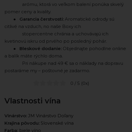
⠀ ⠀ ⠀ ⠀ arómu, ktorá vo veľkom balení ponúka skvelý
pomer ceny a kvality.
⠀ ⠀ ●
Garancia čerstvosti:
Aromatické odrody sú
citlivé na vzduch, no naše Boxy ich
⠀ ⠀ ⠀ ⠀ stopercentne chránia a uchovávajú ich
kvetinovú iskru od prvého po posledný pohár.
⠀ ⠀ ●
Bleskové dodanie:
Objednajte pohodlne online
a balík máte rýchlo doma.
⠀ ⠀ ⠀ ⠀ Pri nákupe nad 49 € sa o náklady na dopravu
postaráme my – poštovné je zadarmo.
0 / 5 (0x)
Vlastnosti vína
Vinárstvo:
JM Vinárstvo Doľany
Krajina pôvodu:
Slovenské vína
Farba:
biele víno