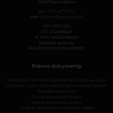
90027 Bernolákovo
tel:
+421948777140
mail:
obchod@jasomvino.sk
IČO: 50124382
DIČ: 2120186629
IČ DPH: SK2120186629
Bankové spojenie:
SK9411000000002942018027
Právne dokumenty
Všeobecné obchodné podmienky (Krátka verzia sa
nachádza v sekcii "Ako nakupovať" na hlavnej stránke)
Pravidlá reklamácie
Ochrana osobných údajov
Zásady používania cookies
Súhlas so spracovaním osobných údajov