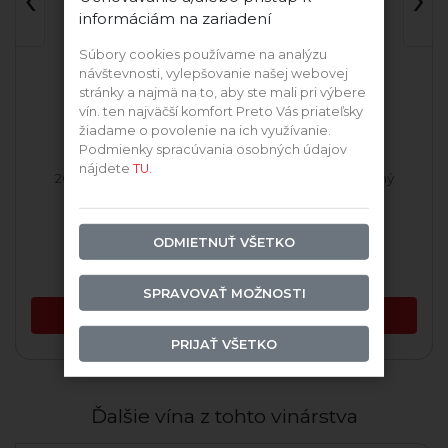
informáciám na zariadení
Súbory cookies používame na analýzu
návštevnosti, vylepšovanie našej webovej
stránky a najmä na to, aby ste mali pri výbere
vín. ten najväčší komfort Preto Vás priateľsky
žiadame o povolenie na ich využívanie.
Podmienky spracúvania osobných údajov
nájdete
TU.
2025 Tramín Červený
2025 Tramín Červený
ODMIETNUŤ VŠETKO
Skladom
Skladom
9,99 €
9,99 €
SPRAVOVAŤ MOŽNOSTI
PRIDAŤ DO KOŠÍKA
PRIDAŤ DO KOŠÍKA
PRIJAŤ VŠETKO
Ďalšie vína z tohto vinárstva