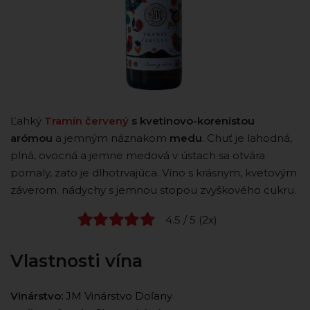
Ľahký
Tramín červený
s kvetinovo-korenistou
arómou
a jemným náznakom
medu
. Chuť je lahodná,
plná, ovocná a jemne medová v ústach sa otvára
pomaly, zato je dlhotrvajúca. Víno s krásnym, kvetovým
záverom. nádychy s jemnou stopou zvyškového cukru.
4.5 / 5 (2x)
Vlastnosti vína
Vinárstvo:
JM Vinárstvo Doľany