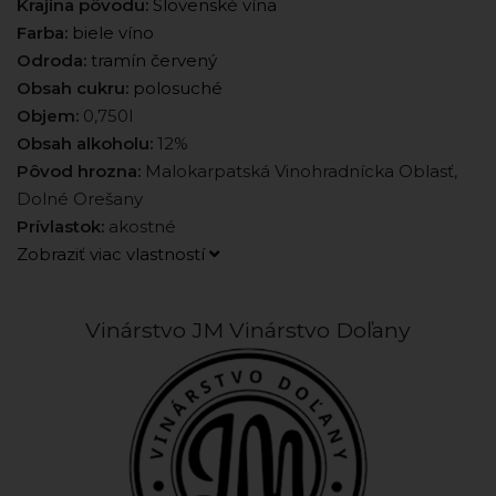
Krajina pôvodu:
Slovenské vína
Farba:
biele víno
Odroda:
tramín červený
Obsah cukru:
polosuché
Objem:
0,750l
Obsah alkoholu:
12%
Pôvod hrozna:
Malokarpatská Vinohradnícka Oblasť,
Dolné Orešany
Prívlastok:
akostné
Zobraziť viac vlastností
Vinárstvo JM Vinárstvo Doľany