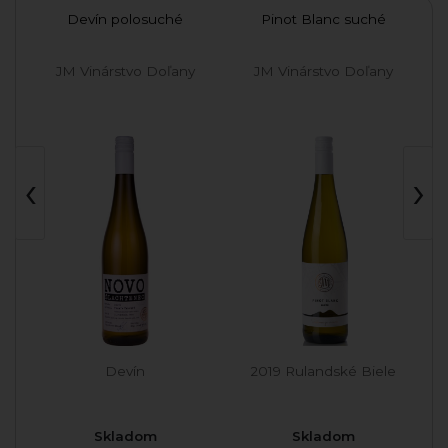
nec
Devín polosuché
Pinot Blanc suché
Ru
JM Vinárstvo Doľany
JM Vinárstvo Doľany
‹
›
Devín
2019 Rulandské Biele
Skladom
Skladom