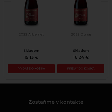
é
2022 Alibernet
2023 Dunaj
Skladom
Skladom
15,13 €
16,24 €
PRIDAŤ DO KOŠÍKA
PRIDAŤ DO KOŠÍKA
Zostaňme v kontakte