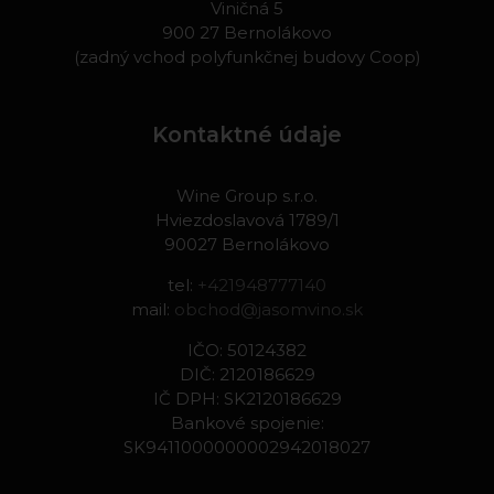
Viničná 5
900 27 Bernolákovo
(zadný vchod polyfunkčnej budovy Coop)
Kontaktné údaje
Wine Group s.r.o.
Hviezdoslavová 1789/1
90027 Bernolákovo
tel:
+421948777140
mail:
obchod@jasomvino.sk
IČO: 50124382
DIČ: 2120186629
IČ DPH: SK2120186629
Bankové spojenie:
SK9411000000002942018027