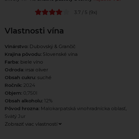
3.7 / 5 (9x)
Vlastnosti vína
Vinárstvo:
Dubovský & Grančič
Krajina pôvodu:
Slovenské vína
Farba:
biele víno
Odroda:
irsai oliver
Obsah cukru:
suché
Ročník:
2024
Objem:
0,750l
Obsah alkoholu:
12%
Pôvod hrozna:
Malokarpatská vinohradnícka oblasť,
Svätý Jur
Zobraziť viac vlastností