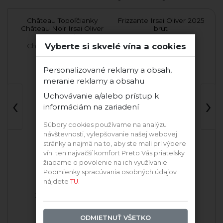
ché
Château Topoľčianky
Frizzante Irsai Oliver 2025
Ir
Château Noir Irsai Oliver
brut
2024 suché
Vyberte si skvelé vína a cookies
Chateau Topoľčianky
Vinárstvo Kozara
Personalizované reklamy a obsah,
meranie reklamy a obsahu
Uchovávanie a/alebo prístup k
‹
›
informáciám na zariadení
Súbory cookies používame na analýzu
návštevnosti, vylepšovanie našej webovej
stránky a najmä na to, aby ste mali pri výbere
vín. ten najväčší komfort Preto Vás priateľsky
žiadame o povolenie na ich využívanie.
Podmienky spracúvania osobných údajov
nájdete
TU.
2024 Irsai Oliver
2025 Irsai Oliver
ODMIETNUŤ VŠETKO