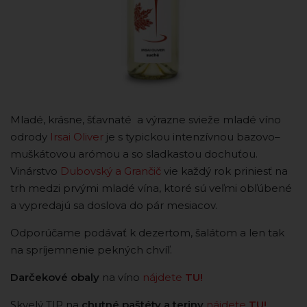
Mladé, krásne, šťavnaté a výrazne svieže mladé víno
odrody
Irsai Oliver
je s typickou intenzívnou bazovo–
muškátovou arómou a so sladkastou dochuťou.
Vinárstvo
Dubovský a Grančič
vie každý rok priniesť na
trh medzi prvými mladé vína, ktoré sú veľmi obľúbené
a vypredajú sa doslova do pár mesiacov.
Odporúčame podávať k dezertom, šalátom a len tak
na spríjemnenie pekných chvíľ.
Darčekové obaly
na víno
nájdete
TU!
Skvelý TIP na
chutné paštéty a teriny
nájdete
TU!