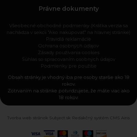
Právne dokumenty
Všeobecné obchodné podmienky (Krátka verzia sa
nachádza v sekcii "Ako nakupovať" na hlavnej stránke)
Pravidlá reklamácie
Ochrana osobných údajov
Zásady používania cookies
Súhlas so spracovaním osobných údajov
Podmienky pre použitie
Obsah stránky je vhodný iba pre osoby staršie ako 18
rokov.
Zotrvaním na stránke potvrdzujete, že máte viac ako
18 rokov.
Tvorba web stránok
Subject.sk
Redakčný systém
CMS Airis