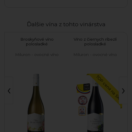
Ďalšie vína z tohto vinárstva
dej
Broskyňové víno
Víno z čiernych ríbezlí
Cu
polosladké
polosladké
o
Miluron - ovocné víno
Miluron - ovocné víno
TOP cena na SK
‹
›