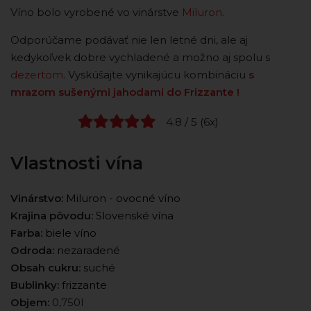
Víno bolo vyrobené vo vinárstve
Miluron
.
Odporúčame podávať nie len letné dni, ale aj
kedykoľvek dobre vychladené a možno aj spolu s
dezertom
. Vyskúšajte vynikajúcu kombináciu
s
mrazom sušenými jahodami do Frizzante !
4.8 / 5 (6x)
Vlastnosti vína
Vinárstvo:
Miluron - ovocné víno
Krajina pôvodu:
Slovenské vína
Farba:
biele víno
Odroda:
nezaradené
Obsah cukru:
suché
Bublinky:
frizzante
Objem:
0,750l