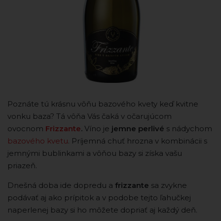
Poznáte tú krásnu vôňu bazového kvety keď kvitne
vonku baza? Tá vôňa Vás čaká v očarujúcom
ovocnom
Frizzante
.
Víno je
jemne perlivé
s nádychom
bazového kvetu
. Príjemná chuť hrozna v kombinácii s
jemnými bublinkami a vôňou bazy si získa vašu
priazeň.
Dnešná doba ide dopredu a
frizzante
sa zvykne
podávať aj ako prípitok a v podobe tejto ľahučkej
naperlenej bazy si ho môžete dopriať aj každý deň.