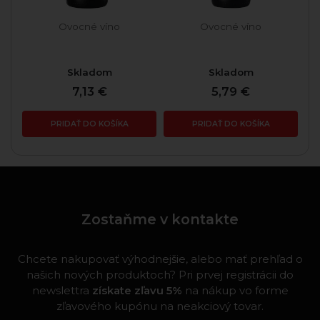
Ovocné víno
Ovocné víno
Skladom
Skladom
7,13 €
5,79 €
PRIDAŤ DO KOŠÍKA
PRIDAŤ DO KOŠÍKA
Zostaňme v kontakte
Chcete nakupovať výhodnejšie, alebo mať prehľad o
našich nových produktoch? Pri prvej registrácii do
newslettra
získate zľavu 5%
na nákup vo forme
zľavového kupónu na neakciový tovar.