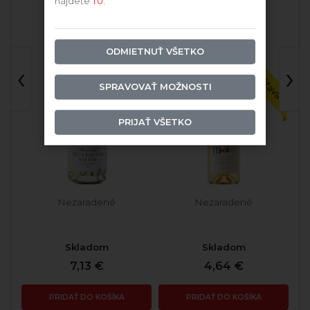
nájdete
TU.
Hroznová šťava
ODMIETNUŤ VŠETKO
‹
›
SPRAVOVAŤ MOŽNOSTI
PRIJAŤ VŠETKO
Nezaradené
Nezaradené
Skladom
Skladom
7,13 €
4,64 €
PRIDAŤ DO KOŠÍKA
PRIDAŤ DO KOŠÍKA