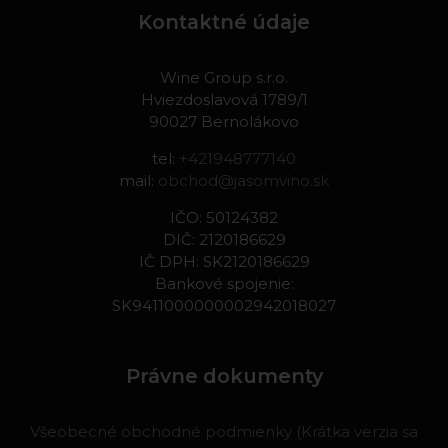
Kontaktné údaje
Wine Group s.r.o.
Hviezdoslavová 1789/1
90027 Bernolákovo
tel:
+421948777140
mail:
obchod@jasomvino.sk
IČO: 50124382
DIČ: 2120186629
IČ DPH: SK2120186629
Bankové spojenie:
SK9411000000002942018027
Právne dokumenty
Všeobecné obchodné podmienky (Krátka verzia sa