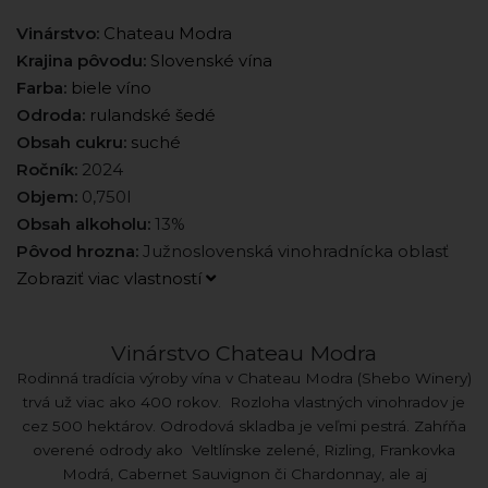
Vinárstvo:
Chateau Modra
Krajina pôvodu:
Slovenské vína
Farba:
biele víno
Odroda:
rulandské šedé
Obsah cukru:
suché
Ročník:
2024
Objem:
0,750l
Obsah alkoholu:
13%
Pôvod hrozna:
Južnoslovenská vinohradnícka oblasť
Zobraziť viac vlastností
Vinárstvo Chateau Modra
Rodinná tradícia výroby vína v Chateau Modra (Shebo Winery)
trvá už viac ako 400 rokov. Rozloha vlastných vinohradov je
cez 500 hektárov. Odrodová skladba je veľmi pestrá. Zahŕňa
overené odrody ako Veltlínske zelené, Rizling, Frankovka
Modrá, Cabernet Sauvignon či Chardonnay, ale aj