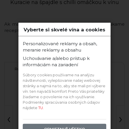
Kuracie na špajdle s chilli omáčkou k vínu
Ak máte chuť na niečo rýchle a z mäska, ponúkame
Vyberte si skvelé vína a cookies
recept na ľahký obed či večeru.
Personalizované reklamy a obsah,
meranie reklamy a obsahu
Ďalšie vína tejto odrody
Uchovávanie a/alebo prístup k
informáciám na zariadení
3
Rulandské šedé 2020
Pinot Grigio
Ka
suché
Súbory cookies používame na analýzu
návštevnosti, vylepšovanie našej webovej
ič
Vinárstvo GOLGUZ
Giorgio & Gianni
stránky a najmä na to, aby ste mali pri výbere
vín. ten najväčší komfort Preto Vás priateľsky
žiadame o povolenie na ich využívanie.
Podmienky spracúvania osobných údajov
nájdete
TU.
Skvelá cena
‹
›
Ní