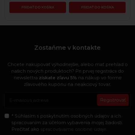
PRIDAŤ DO KOŠÍKA
PRIDAŤ DO KOŠÍKA
Zostaňme v kontakte
Chcete nakupovať výhodnejšie, alebo mať prehľad o
našich nových produktoch? Pri prvej registrácii do
newslettra
získate zľavu 5%
na nákup vo forme
zľavového kupónu na neakciový tovar.
Registrovať
* Súhlasím s poskytnutím osobných údajov a ich
spracovaním za účelom vybavenia mojej žiadosti.
Prečítať ako
spracovávame osobné údaje
.