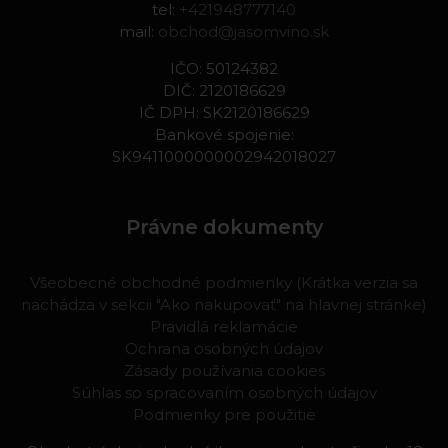
tel:
+421948777140
mail:
obchod@jasomvino.sk
IČO: 50124382
DIČ: 2120186629
IČ DPH: SK2120186629
Bankové spojenie:
SK9411000000002942018027
Právne dokumenty
Všeobecné obchodné podmienky (Krátka verzia sa
nachádza v sekcii "Ako nakupovať" na hlavnej stránke)
Pravidlá reklamácie
Ochrana osobných údajov
Zásady používania cookies
Súhlas so spracovaním osobných údajov
Podmienky pre použitie