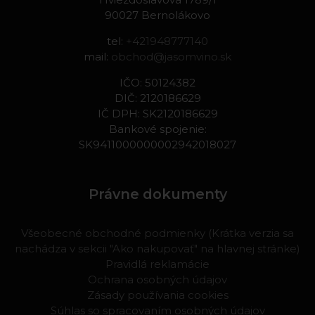
90027 Bernolákovo
tel:
+421948777140
mail:
obchod@jasomvino.sk
IČO: 50124382
DIČ: 2120186629
IČ DPH: SK2120186629
Bankové spojenie:
SK9411000000002942018027
Právne dokumenty
Všeobecné obchodné podmienky (Krátka verzia sa
nachádza v sekcii "Ako nakupovať" na hlavnej stránke)
Pravidlá reklamácie
Ochrana osobných údajov
Zásady používania cookies
Súhlas so spracovaním osobných údajov