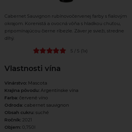
Cabernet Sauvignon rubínovočervenej farby s fialovým
okrajom. Korenistá a ovocná vôňa s hladkou chuťou,
pripomínajúcou čierne ríbezle. Záver je svieži, stredne
dlhý.
5 / 5 (1x)
Vlastnosti vína
Vinárstvo:
Mascota
Krajina pôvodu:
Argentínske vína
Farba:
červené víno
Odroda:
cabernet sauvignon
Obsah cukru:
suché
Ročník:
2021
Objem:
0,750l