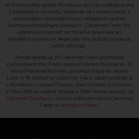
Vo Francúzskej oblasti Bordeaux sa z nej vyrábajú jedny
z najdrahších vín sveta. Vyskytuje sa v celom svete. V
severnejších vinohradníckych oblastiach zaujme
kvetinovo herbálnym prejavom. Cabernet Franc má
výbornú schopnosť zachovania kyseliniek aj v
teplejších ročníkoch. Najlepšie vína dokážu vyzrievať
veľmi dlhý čas.
Predpokladá sa, že Cabernet Franc pochádza
z juhozápadného Francúzska až oblasti Pyrenejí a v 17.
storočí kardinál Richelieu priviezol štepy do oblasti
Loire. V 18. storočí sa Cabernet Franc začal vysádzať aj
v Bordeaux v oblasti Fronsac, Saint Emilion a Pomerol.
V roku 1997 sa objavili dôkazy o DNA, ktoré ukazujú, že
Cabernet Sauvignon
vznikol krížením odrôd Cabernet
Franc a
Sauvignon Blanc
.