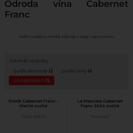
Odroda vína Cabernet
Franc
Veľmi kvalitná modrá odroda z rady cabernetov.
Zotriediť výsledky:
podľa abecedy
podľa ceny
od najstarších
Domb Cabernet Franc -
La Mascota Cabernet
Merlot suché
Franc 2024 suché
Tűzkő Birtok
Mascota