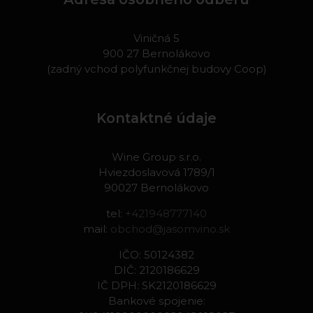
Viničná 5
900 27 Bernolákovo
(zadný vchod polyfunkčnej budovy Coop)
Kontaktné údaje
Wine Group s.r.o.
Hviezdoslavová 1789/1
90027 Bernolákovo
tel:
+421948777140
mail:
obchod@jasomvino.sk
IČO: 50124382
DIČ: 2120186629
IČ DPH: SK2120186629
Bankové spojenie: