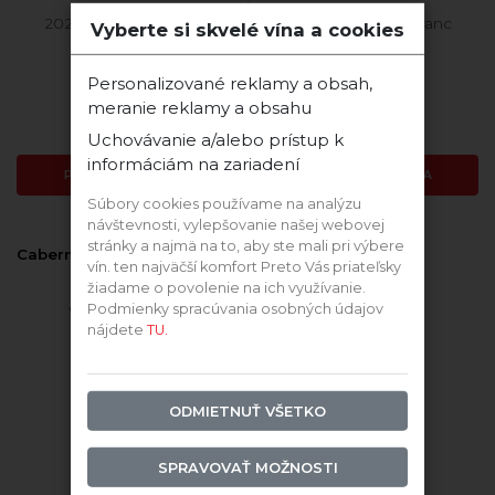
2023 Cabernet Franc
2025 Cabernet Franc
Vyberte si skvelé vína a cookies
Personalizované reklamy a obsah,
Skladom
Skladom
meranie reklamy a obsahu
14,39 €
12,99 €
Uchovávanie a/alebo prístup k
informáciám na zariadení
PRIDAŤ DO KOŠÍKA
PRIDAŤ DO KOŠÍKA
Súbory cookies používame na analýzu
návštevnosti, vylepšovanie našej webovej
stránky a najmä na to, aby ste mali pri výbere
Cabernet Franc 2021 suché
vín. ten najväčší komfort Preto Vás priateľsky
žiadame o povolenie na ich využívanie.
Podmienky spracúvania osobných údajov
Vinárstvo Tajna
nájdete
TU.
ODMIETNUŤ VŠETKO
SPRAVOVAŤ MOŽNOSTI