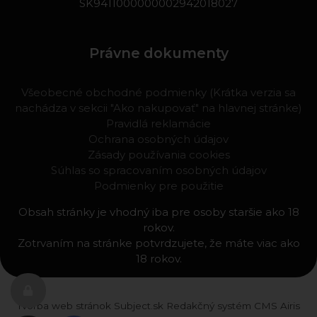
SK9411000000002942018027
Právne dokumenty
Všeobecné obchodné podmienky (Krátka verzia sa
nachádza v sekcii "Ako nakupovať" na hlavnej stránke)
Pravidlá reklamácie
Ochrana osobných údajov
Zásady používania cookies
Súhlas so spracovaním osobných údajov
Podmienky pre použitie
Obsah stránky je vhodný iba pre osoby staršie ako 18
rokov.
Zotrvaním na stránke potvrdzujete, že máte viac ako
18 rokov.
Tvorba web stránok
Subject.sk
Redakčný systém
CMS Airis