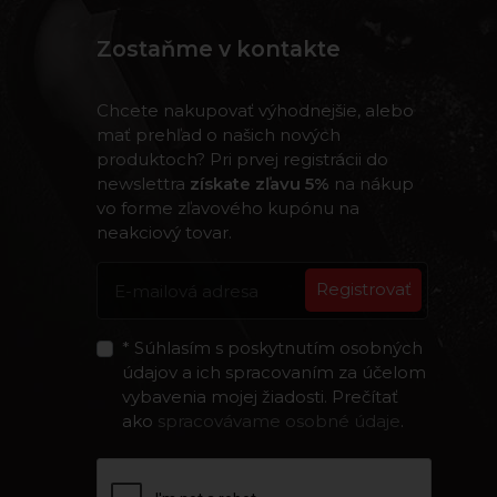
Zostaňme v kontakte
Chcete nakupovať výhodnejšie, alebo
mať prehľad o našich nových
produktoch? Pri prvej registrácii do
newslettra
získate zľavu 5%
na nákup
vo forme zľavového kupónu na
neakciový tovar.
Registrovať
* Súhlasím s poskytnutím osobných
údajov a ich spracovaním za účelom
vybavenia mojej žiadosti. Prečítať
ako
spracovávame osobné údaje
.