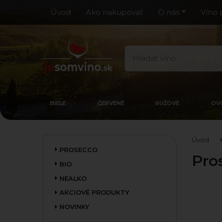
Úvod
Ako nakupovať
O nás
Víno 
BIELE
ČERVENÉ
RUŽOVÉ
OV
Úvod
PROSECCO
Pro
BIO
NEALKO
AKCIOVÉ PRODUKTY
NOVINKY