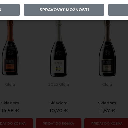
O
SPRAVOVAŤ MOŽNOSTI
Glera
2025 Glera
Glera
Skladom
Skladom
Skladom
14,58 €
10,70 €
11,57 €
IDAŤ DO KOŠÍKA
PRIDAŤ DO KOŠÍKA
PRIDAŤ DO KOŠÍKA