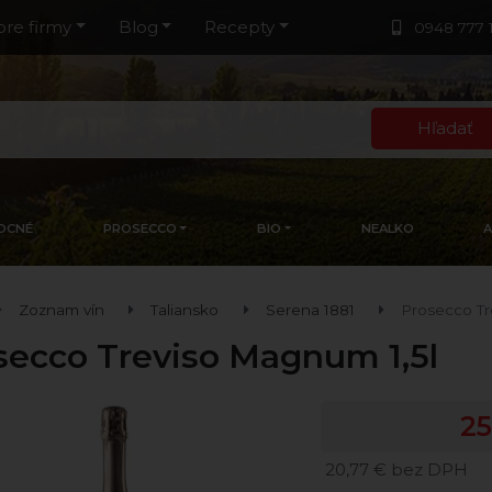
pre firmy
Blog
Recepty
0948 777 
Hľadať
OCNÉ
PROSECCO
BIO
NEALKO
Zoznam vín
Taliansko
Serena 1881
Prosecco Tr
secco Treviso Magnum 1,5l
25
20,77 € bez DPH