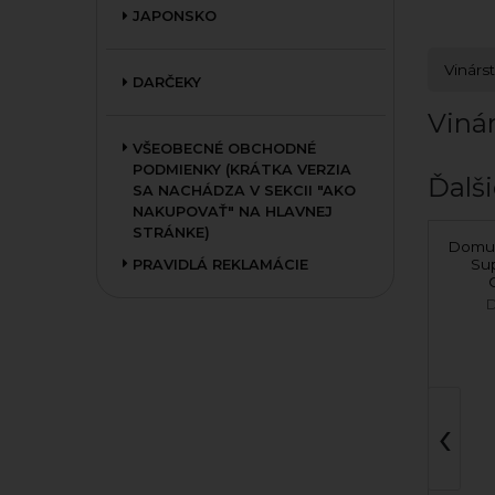
JAPONSKO
Vinárs
DARČEKY
Vinár
VŠEOBECNÉ OBCHODNÉ
PODMIENKY (KRÁTKA VERZIA
Ďalši
SA NACHÁDZA V SEKCII "AKO
NAKUPOVAŤ" NA HLAVNEJ
STRÁNKE)
Contarini – PROSECCO
Domus
Millesimato Extra Dry
Su
PRAVIDLÁ REKLAMÁCIE
DOC
Contarini Vini e
D
Spumanti
‹