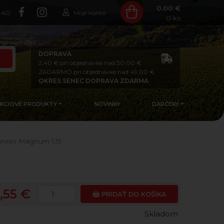
0.00 €
140
Moje konto
0
ks
DOPRAVA
2,40 € pri objednávke nad 30,00 €
ZADARMO pri objednávke nad 49,00 €
OKRES SENEC DOPRAVA ZDARMA
AKCIOVÉ PRODUKTY
NOVINKY
DARČEKY
eviso Magnum 1,5l
,55 €
PRIDAŤ DO KOŠÍKA
Skladom