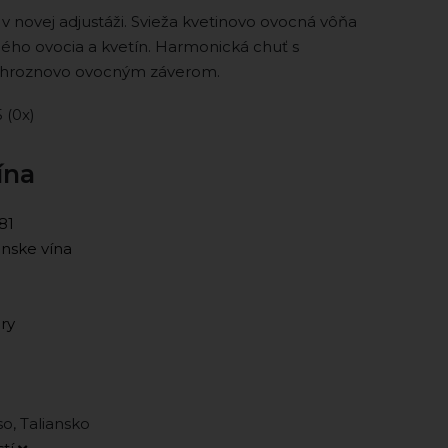
v novej adjustáži. Svieža kvetinovo ovocná vôňa
ho ovocia a kvetín. Harmonická chuť s
 hroznovo ovocným záverom.
5 (0x)
ína
81
anske vína
ry
so, Taliansko