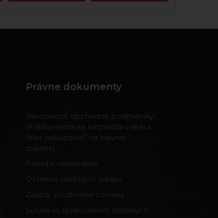
Právne dokumenty
Všeobecné obchodné podmienky
(Krátka verzia sa nachádza v sekcii
"Ako nakupovať" na hlavnej
stránke)
Pravidlá reklamácie
Ochrana osobných údajov
Zásady používania cookies
Súhlas so spracovaním osobných