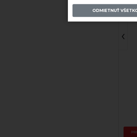
ODMIETNUŤ VŠETK
‹
Nezaradené
Skladom
7,81 €
PRIDAŤ DO KOŠÍKA
PR