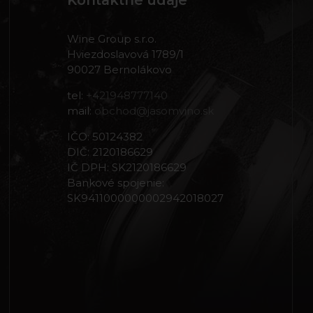
Kontaktné údaje
Wine Group s.r.o.
Hviezdoslavová 1789/1
90027 Bernolákovo
tel:
+421948777140
mail:
obchod@jasomvino.sk
IČO: 50124382
DIČ: 2120186629
IČ DPH: SK2120186629
Bankové spojenie:
SK9411000000002942018027