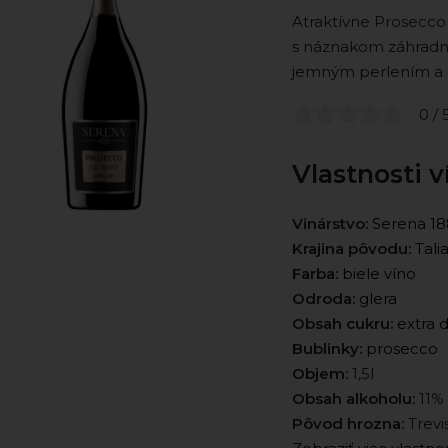
Atraktívne Prosecco 
s náznakom záhradné
jemným perlením a
0 / 
Vlastnosti v
Vinárstvo:
Serena 18
Krajina pôvodu:
Tali
Farba:
biele víno
Odroda:
glera
Obsah cukru:
extra d
Bublinky:
prosecco
Objem:
1,5l
Obsah alkoholu:
11%
Pôvod hrozna:
Trevi