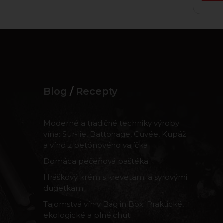
Blog
/
Recepty
Moderné a tradičné techniky výroby
vína: Sur-lie, Battonage, Cuvée, Kupáž
a víno z betónového vajíčka
Domáca pečeňová paštéka
Hráškový krém s krevetami a syrovými
dugetkami
Tajomstvá vín v Bag in Box: Praktické,
ekologické a plné chuti