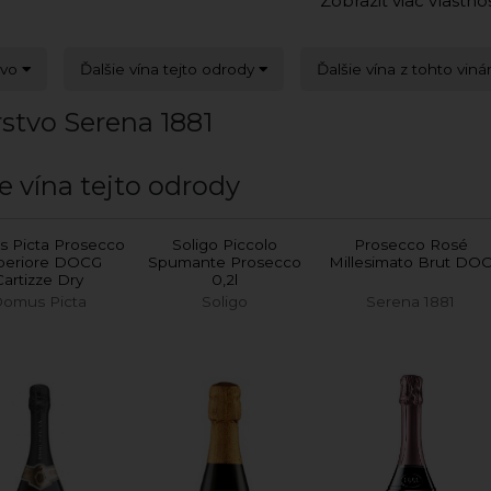
Zobraziť viac vlastno
tvo
Ďalšie vína tejto odrody
Ďalšie vína z tohto viná
stvo Serena 1881
e vína tejto odrody
 Picta Prosecco
Soligo Piccolo
Prosecco Rosé
periore DOCG
Spumante Prosecco
Millesimato Brut DO
Cartizze Dry
0,2l
omus Picta
Soligo
Serena 1881