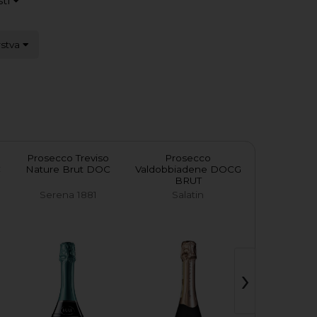
stí
rstva
Prosecco Treviso
Prosecco
Prosecco S
C
Nature Brut DOC
Valdobbiadene DOCG
Extra 
BRUT
Serena 1881
Salatin
Salat
›