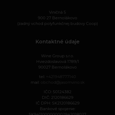
Viničná 5
900 27 Bernolákovo
(zadný vchod polyfunkčnej budovy Coop)
Kontaktné údaje
Wine Group s.r.o.
Hviezdoslavová 1789/1
90027 Bernolákovo
tel:
+421948777140
mail:
obchod@jasomvino.sk
IČO: 50124382
DIČ: 2120186629
IČ DPH: SK2120186629
Bankové spojenie:
SK9411000000002942018027