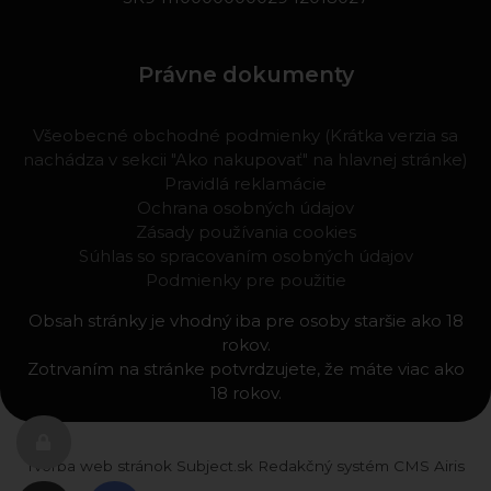
Právne dokumenty
Všeobecné obchodné podmienky (Krátka verzia sa
nachádza v sekcii "Ako nakupovať" na hlavnej stránke)
Pravidlá reklamácie
Ochrana osobných údajov
Zásady používania cookies
Súhlas so spracovaním osobných údajov
Podmienky pre použitie
Obsah stránky je vhodný iba pre osoby staršie ako 18
rokov.
Zotrvaním na stránke potvrdzujete, že máte viac ako
18 rokov.
Tvorba web stránok
Subject.sk
Redakčný systém
CMS Airis