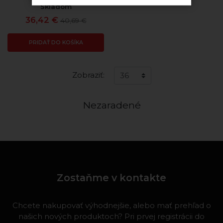
Skladom
36,42 €
40,69 €
PRIDAŤ DO KOŠÍKA
Zobraziť:
Nezaradené
Zostaňme v kontakte
Chcete nakupovať výhodnejšie, alebo mať prehľad o
našich nových produktoch? Pri prvej registrácii do