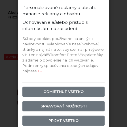
Personalizované reklamy a obsah,
Akciový MIX Prosecco a
meranie reklamy a obsahu
Frizzante 5+1 ZADARMO
Uchovávanie a/alebo prístup k
informáciám na zariadení
Súbory cookies používame na analýzu
návštevnosti, vylepšovanie našej webovej
5+1 ZADARMO
stránky a najmä na to, aby ste mali pri výbere
vín. ten najväčší komfort Preto Vás priateľsky
Akcia -10%
žiadame o povolenie na ich využívanie.
Podmienky spracúvania osobných údajov
nájdete
TU.
ODMIETNUŤ VŠETKO
SPRAVOVAŤ MOŽNOSTI
Prosecco
PRIJAŤ VŠETKO