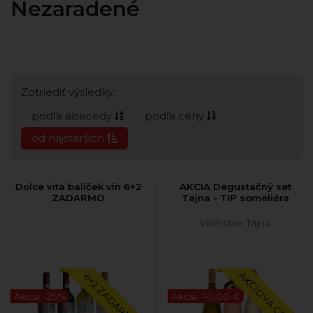
Nezaradené
Zotriediť výsledky:
podľa abecedy
podľa ceny
od najstarších
Dolce vita balíček vín 6+2
AKCIA Degustačný set
ZADARMO
Tajna - TIP someliéra
Vinárstvo Tajna
AKCIOVÁ CENA
6+2 ZADARMO
Akcia -25%
Akcia -10,00 €