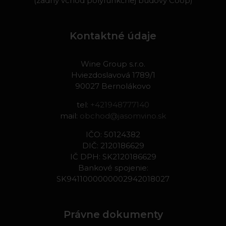
(zadný vchod polyfunkčnej budovy Coop)
Kontaktné údaje
Wine Group s.r.o.
Hviezdoslavová 1789/1
90027 Bernolákovo
tel:
+421948777140
mail:
obchod@jasomvino.sk
IČO: 50124382
DIČ: 2120186629
IČ DPH: SK2120186629
Bankové spojenie:
SK9411000000002942018027
Právne dokumenty