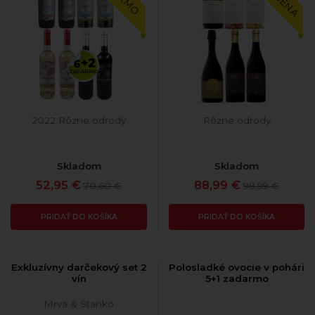
2022 Rôzne odrody
Rôzne odrody
Skladom
Skladom
52,95 €
88,99 €
70,60 €
98,99 €
PRIDAŤ DO KOŠÍKA
PRIDAŤ DO KOŠÍKA
Exkluzívny darčekový set 2
Polosladké ovocie v pohári
vín
5+1 zadarmo
Mrva & Stanko