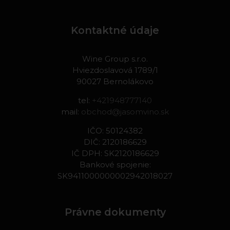
Kontaktné údaje
Wine Group s.r.o.
Hviezdoslavová 1789/1
90027 Bernolákovo
tel:
+421948777140
mail:
obchod@jasomvino.sk
IČO: 50124382
DIČ: 2120186629
IČ DPH: SK2120186629
Bankové spojenie:
SK9411000000002942018027
Právne dokumenty