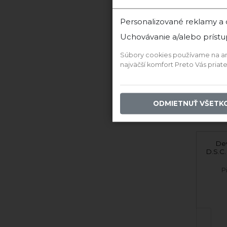
Personalizované reklamy a
Uchovávanie a/alebo prístu
Súbory cookies používame na anal
najväčší komfort Preto Vás pria
PR
ODMIETNUŤ VŠETK
Ďalši
Cabernet sauvignon
Dev
rose exclusive 2022
D.S.C
polosuché
Pivnica Tibava
P