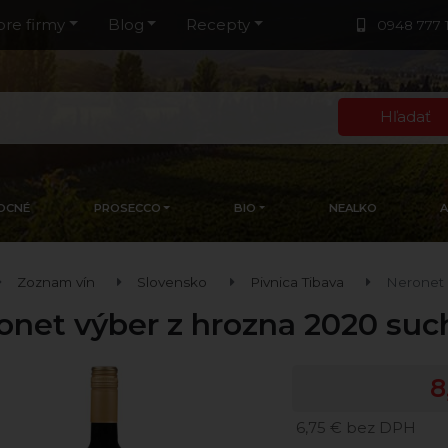
pre firmy
Blog
Recepty
0948 777 
Hľadať
OCNÉ
PROSECCO
BIO
NEALKO
Zoznam vín
Slovensko
Pivnica Tibava
Neronet 
onet výber z hrozna 2020 suc
8
6,75 € bez DPH