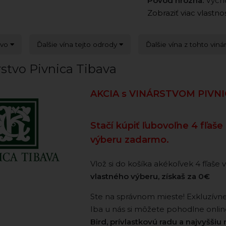
Pôvod hrozna:
Výcho
Zobraziť viac vlastno
tvo
Ďalšie vína tejto odrody
Ďalšie vína z tohto viná
stvo Pivnica Tibava
AKCIA s VINÁRSTVOM PIVN
Stačí kúpiť ľubovoľne 4 fľaše
výberu zadarmo.
Vlož si do košíka akékoľvek 4 fľaše v
vlastného výberu, získaš za 0€
Ste na správnom mieste! Exkluzívne
Iba u nás si môžete pohodlne onlin
Bird, prívlastkovú radu a najvyšši