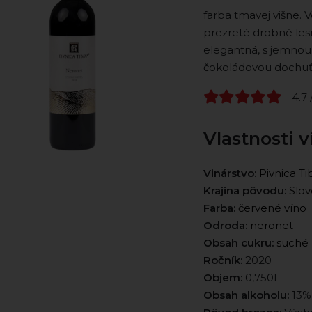
farba tmavej višne. 
prezreté drobné lesn
elegantná, s jemnou
čokoládovou dochuť
4.7 
Vlastnosti v
Vinárstvo:
Pivnica Ti
Krajina pôvodu:
Slov
Farba:
červené víno
Odroda:
neronet
Obsah cukru:
suché
Ročník:
2020
Objem:
0,750l
Obsah alkoholu:
13%