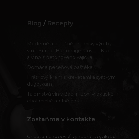
Blog
/
Recepty
Moderné a tradičné techniky výroby
vína: Sur-lie, Battonage, Cuvée, Kupáž
a víno z betónového vajíčka
Domáca pečeňová paštéka
Hráškový krém s krevetami a syrovými
dugetkami
Tajomstvá vín v Bag in Box: Praktické,
ekologické a plné chuti
Zostaňme v kontakte
Chcete nakupovať výhodnejšie, alebo