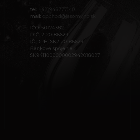
tel:
+421948777140
mail:
obchod@jasomvino.sk
IČO: 50124382
DIČ: 2120186629
IČ DPH: SK2120186629
Bankové spojenie:
SK9411000000002942018027