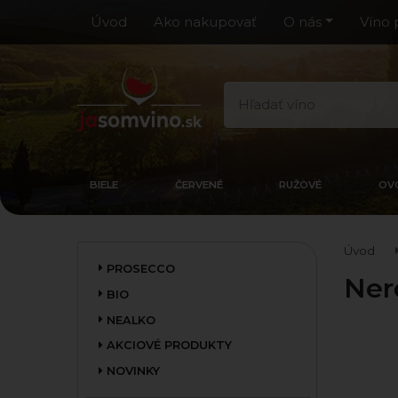
Úvod
Ako nakupovať
O nás
Víno 
BIELE
ČERVENÉ
RUŽOVÉ
OV
Úvod
PROSECCO
Ner
BIO
NEALKO
AKCIOVÉ PRODUKTY
NOVINKY