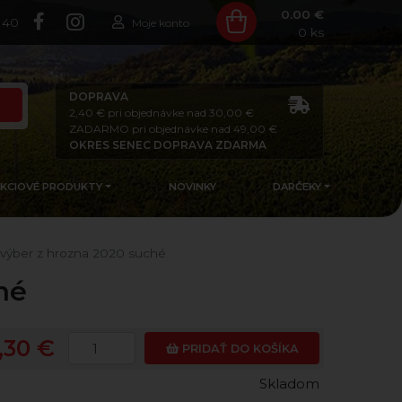
0.00 €
140
Moje konto
0
ks
DOPRAVA
2,40 € pri objednávke nad 30,00 €
ZADARMO pri objednávke nad 49,00 €
OKRES SENEC DOPRAVA ZDARMA
AKCIOVÉ PRODUKTY
NOVINKY
DARČEKY
výber z hrozna 2020 suché
hé
,30 €
PRIDAŤ DO KOŠÍKA
Skladom