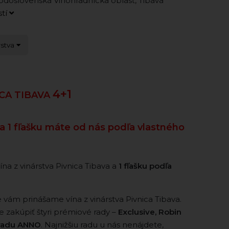
doslovenská Vinohradnícka oblasť, Tibava
stí
rstva
4+1
ICA TIBAVA
 a 1 fľašku máte od nás podľa vlastného
ína z vinárstva Pivnica Tibava a
1 fľašku podľa
 vám prinášame vína z vinárstva Pivnica Tibava.
e zakúpiť štyri prémiové rady –
Exclusive, Robin
u radu ANNO
. Najnižšiu radu u nás nenájdete,