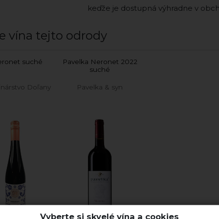
keďže je dostupná výhradne v obc
e vína tejto odrody
ronet suché
Pavelka Neronet 2022
suché
inárstvo Doľany
Pavelka & syn
Vyberte si skvelé vína a cookies