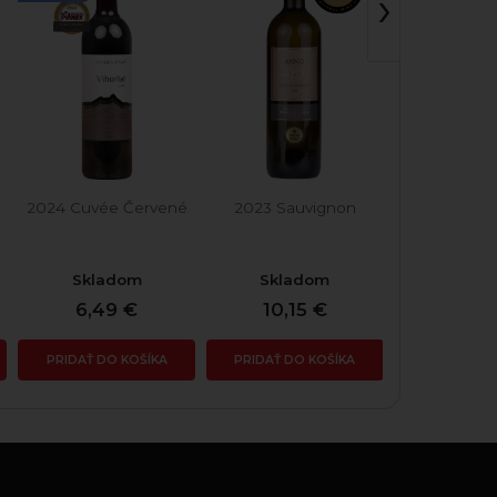
›
2024 Cuvée Červené
2023 Sauvignon
2024 Sauvig
Skladom
Skladom
Skla
6,49 €
10,15 €
5,90
PRIDAŤ DO KOŠÍKA
PRIDAŤ DO KOŠÍKA
PRIDAŤ DO