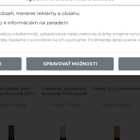
Neronet
2022 Neronet
 obsah, meranie reklamy a obsahu
p k informáciám na zariadení
Skladom
Skladom
ýzu návštevnosti, vylepšovanie našej webovej stránky a najmä na to, a
4,90 €
14,24 €
teľsky žiadame o povolenie na ich využívanie. Podmienky spracúvania
IDAŤ DO KOŠÍKA
PRIDAŤ DO KOŠÍKA
O
SPRAVOVAŤ MOŽNOSTI
e vína z tohto vinárstva
ín Robin Bird
Cabernet sauvignon
Pálava 2024 polosuch
. polosuché 2024
exclusive 2022 suché
ivnica Tibava
Pivnica Tibava
Pivnica Tibava