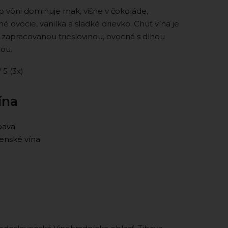
Vo vôni dominuje mak, višne v čokoláde,
é ovocie, vanilka a sladké drievko. Chuť vína je
 zapracovanou trieslovinou, ovocná s dlhou
ou.
/ 5 (3x)
ína
bava
enské vína