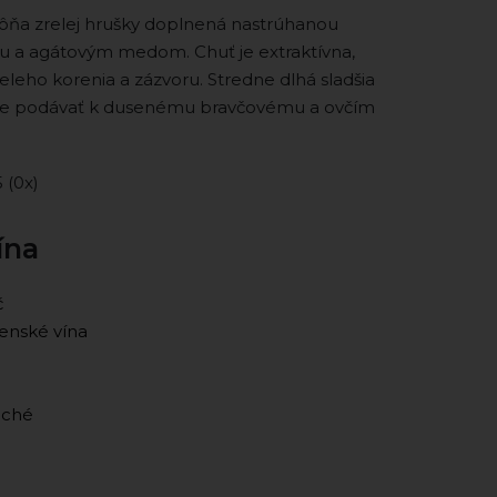
Vôňa zrelej hrušky doplnená nastrúhanou
 a agátovým medom. Chuť je extraktívna,
eleho korenia a zázvoru. Stredne dlhá sladšia
e podávať k dusenému bravčovému a ovčím
5 (0x)
ína
č
enské vína
uché