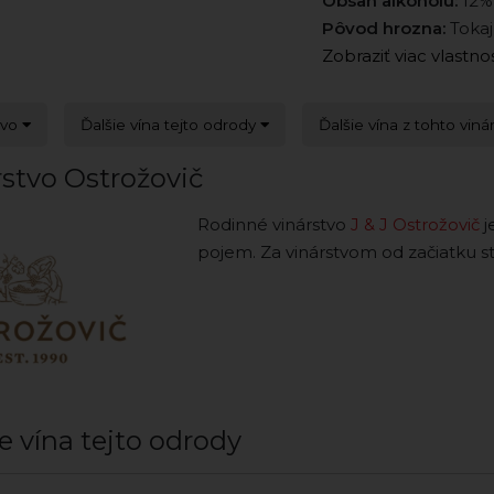
Obsah alkoholu:
12%
Pôvod hrozna:
Tokaj
Zobraziť viac vlastno
tvo
Ďalšie vína tejto odrody
Ďalšie vína z tohto viná
rstvo Ostrožovič
Rodinné vinárstvo
J & J Ostrožovič
j
pojem. Za vinárstvom od začiatku st
e vína tejto odrody