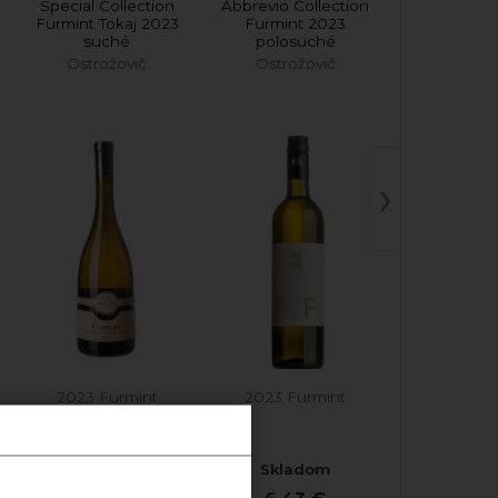
Special Collection
Abbrevio Collection
Furmint Tokaj 2023
Furmint 2023
suché
polosuché
Ostrožovič
Ostrožovič
›
2023 Furmint
2023 Furmint
Skladom
Skladom