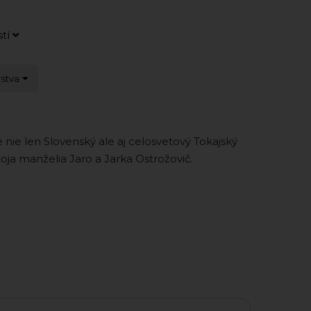
stí
rstva
e nie len Slovenský ale aj celosvetový Tokajský
oja manželia Jaro a Jarka Ostrožovič.