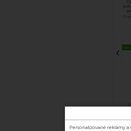
Special Collection
Ca
Hankove Tokaj 2023
polo
polosladké
wi
Ostrožovič
Chat
‹
Nízko
2023 Furmint
2
Skladom
Personalizované reklamy a