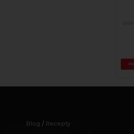
2003 Cuvée biele
2020
Skladom
35,35 €
PRIDAŤ DO KOŠÍKA
PR
Blog
/
Recepty