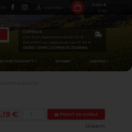
0.00 €
140
Moje konto
0
ks
DOPRAVA
2,40 € pri objednávke nad 30,00 €
ZADARMO pri objednávke nad 49,00 €
OKRES SENEC DOPRAVA ZDARMA
AKCIOVÉ PRODUKTY
NOVINKY
DARČEKY
aris 2024 polosuché
,19 €
PRIDAŤ DO KOŠÍKA
Skladom