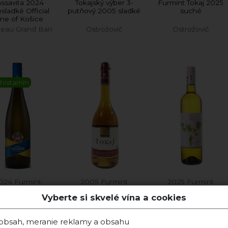
ssavita 2024
Tokajský výber 3-
Furmint Tokaj 2025
sladké Official
putňový 2005 sladké
suché
ne of Košice
eau Grand Bari
Ostrožovič
Ostrožovič
histamín
024 Furmint
2005 Furmint
2025 Furmint
Vyberte si skvelé vína a cookies
Skladom
Skladom
Skladom
 obsah, meranie reklamy a obsahu