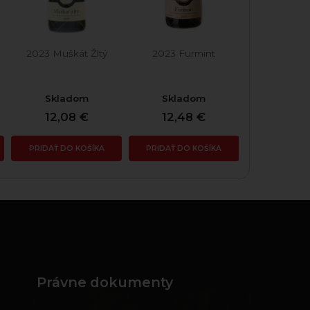
2023 Muškát Žltý
2023 Furmint
2005 Fu
Skladom
Skladom
Skla
12,08 €
12,48 €
22,5
PRIDAŤ DO KOŠÍKA
PRIDAŤ DO KOŠÍKA
PRIDAŤ DO
Právne dokumenty