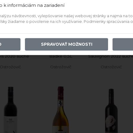
10,16 €
22,52 €
5,71 €
p k informáciám na zariadení
IDAŤ DO KOŠÍKA
PRIDAŤ DO KOŠÍKA
PRIDAŤ DO KOŠÍKA
ýzu návštevnosti, vylepšovanie našej webovej stránky a najmä na to, a
teľsky žiadame o povolenie na ich využívanie. Podmienky spracúvania
e vína z tohto vinárstva
O
SPRAVOVAŤ MOŽNOSTI
evio Collection
Tokaj Samorodné 2013
Solaris Cabernet
is 2020 suché
sladké 0,5L
Sauvignon 2022 such
Ostrožovič
Ostrožovič
Ostrožovič