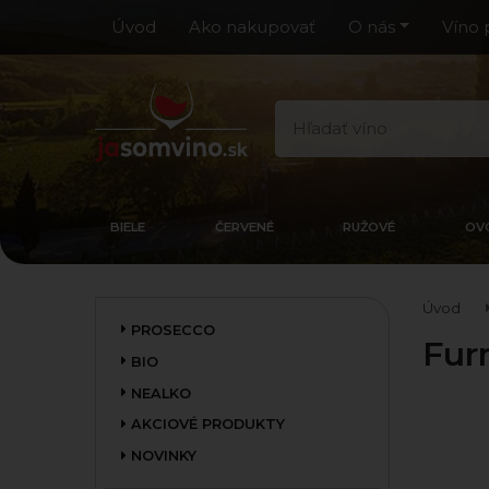
Úvod
Ako nakupovať
O nás
Víno 
BIELE
ČERVENÉ
RUŽOVÉ
OV
Úvod
PROSECCO
Fur
BIO
NEALKO
AKCIOVÉ PRODUKTY
NOVINKY