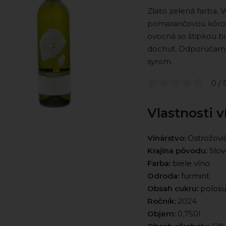
Zlato zelená farba. 
pomarančovou kôrou
ovocná so štipkou bi
dochuť. Odporúčam
syrom.
0 / 
Vlastnosti v
Vinárstvo:
Ostrožovi
Krajina pôvodu:
Slov
Farba:
biele víno
Odroda:
furmint
Obsah cukru:
polos
Ročník:
2024
Objem:
0,750l