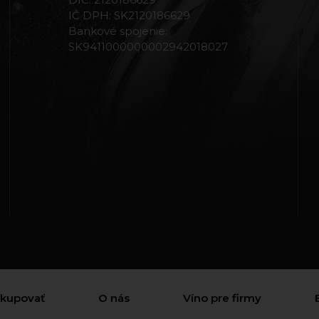
IČ DPH: SK2120186629
Bankové spojenie:
SK9411000000002942018027
akupovať
O nás
Víno pre firmy