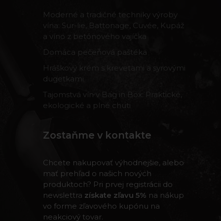
Moderné a tradičné techniky výroby
vína: Sur-lie, Battonage, Cuvée, Kupáž
a víno z betónového vajíčka
Domáca pečeňová paštéka
Hráškový krém s krevetami a syrovými
dugetkami
Tajomstvá vín v Bag in Box: Praktické,
ekologické a plné chuti
Zostaňme v kontakte
Chcete nakupovať výhodnejšie, alebo
mať prehľad o našich nových
produktoch? Pri prvej registrácii do
newslettra
získate zľavu 5%
na nákup
vo forme zľavového kupónu na
neakciový tovar.