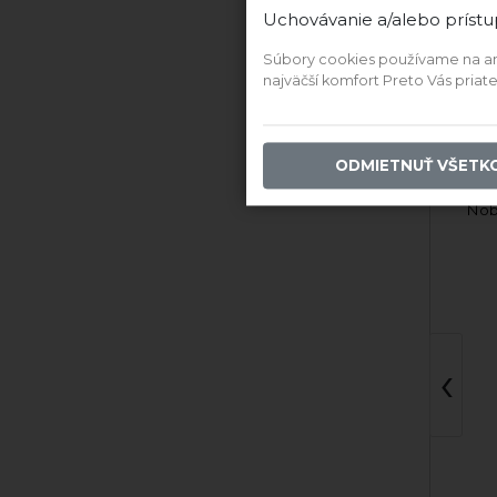
12,42 €
Uchovávanie a/alebo prístu
PRIDAŤ DO KOŠÍKA
PR
Súbory cookies používame na anal
najväčší komfort Preto Vás pria
Ďalši
ODMIETNUŤ VŠETK
Tokajský výber 6-
Abbr
putňový 2003 sladké
Nob
0,375L
Ostrožovič
‹