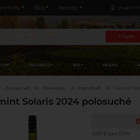
pre firmy
Blog
Recepty
0948 777 
Hľadať
OCNÉ
PROSECCO
BIO
NEALKO
Zoznam vín
Slovensko
Ostrožovič
Furmint Sol
mint Solaris 2024 polosuché
8
6,66 € bez DPH