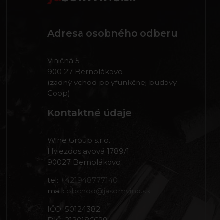
Adresa osobného odberu
Viničná 5
900 27 Bernolákovo
(zadný vchod polyfunkčnej budovy
Coop)
Kontaktné údaje
Wine Group s.r.o.
Hviezdoslavová 1789/1
90027 Bernolákovo
tel:
+421948777140
mail:
obchod@jasomvino.sk
IČO: 50124382
DIČ: 2120186629