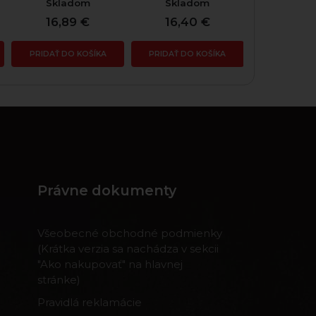
Skladom
Skladom
Skla
16,89 €
16,40 €
16,4
PRIDAŤ DO KOŠÍKA
PRIDAŤ DO KOŠÍKA
PRIDAŤ DO
Právne dokumenty
Všeobecné obchodné podmienky
(Krátka verzia sa nachádza v sekcii
"Ako nakupovať" na hlavnej
stránke)
Pravidlá reklamácie