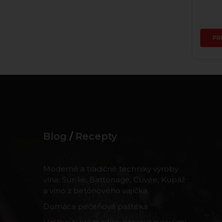
Skladom
16,40 €
PRIDAŤ DO KOŠÍKA
PR
Blog
/
Recepty
Moderné a tradičné techniky výroby
vína: Sur-lie, Battonage, Cuvée, Kupáž
a víno z betónového vajíčka
Domáca pečeňová paštéka