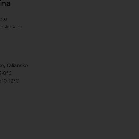
ína
cta
anske vína
so, Taliansko
-8°C
:
10-12°C