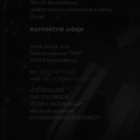
900 27 Bernolákovo
(zadný vchod polyfunkčnej budovy
Coop)
Kontaktné údaje
Wine Group s.r.o.
Hviezdoslavová 1789/1
90027 Bernolákovo
tel:
+421948777140
mail:
obchod@jasomvino.sk
IČO: 50124382
DIČ: 2120186629
IČ DPH: SK2120186629
Bankové spojenie:
SK9411000000002942018027