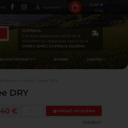
0.00 €
140
Moje konto
0
ks
DOPRAVA
2,40 € pri objednávke nad 30,00 €
ZADARMO pri objednávke nad 49,00 €
OKRES SENEC DOPRAVA ZDARMA
AKCIOVÉ PRODUKTY
NOVINKY
DARČEKY
ta Prosecco Rosé Cuvée DRY
ée DRY
,40 €
PRIDAŤ DO KOŠÍKA
Skladom