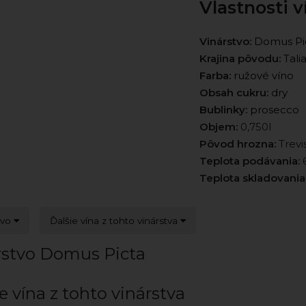
Vlastnosti v
Vinárstvo:
Domus Pi
Krajina pôvodu:
Tali
Farba:
ružové víno
Obsah cukru:
dry
Bublinky:
prosecco
Objem:
0,750l
Pôvod hrozna:
Trevi
Teplota podávania:
6
Teplota skladovania
tvo
Ďalšie vína z tohto vinárstva
rstvo Domus Picta
e vína z tohto vinárstva