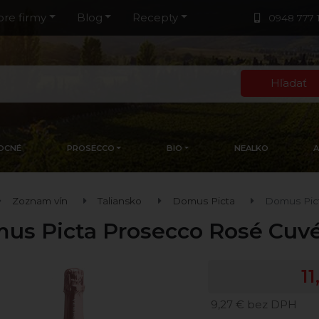
pre firmy
Blog
Recepty
0948 777 
Hľadať
OCNÉ
PROSECCO
BIO
NEALKO
Zoznam vín
Taliansko
Domus Picta
Domus Pic
us Picta Prosecco Rosé Cuv
11
9,27 € bez DPH