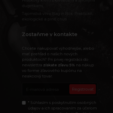
Hráškový krém s krevetami a syrovými
dugetkami
Tajomstvá vín v Bag in Box: Praktické,
ekologické a plné chuti
Zostaňme v kontakte
Chcete nakupovať výhodnejšie, alebo
mať prehľad o našich nových
produktoch? Pri prvej registrácii do
newslettra
získate zľavu 5%
na nákup
vo forme zľavového kupónu na
neakciový tovar.
Registrovať
* Súhlasím s poskytnutím osobných
údajov a ich spracovaním za účelom