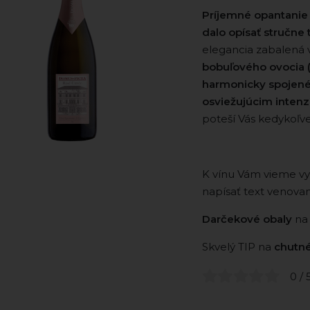
Príjemné opantanie 
dalo opísať stručne
elegancia zabalená v 
bobuľového ovocia ( 
harmonicky spojené
osviežujúcim intenz
poteší Vás kedykoľve
K vínu Vám vieme vy
napísať text venova
Darčekové obaly
na
Skvelý TIP na
chutné
0 / 