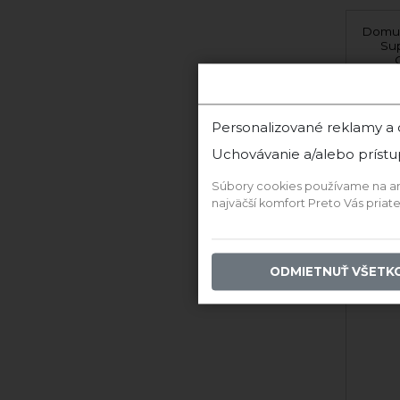
Domus Picta Prosecco
Domus
di Valdobbiadene Brut
Su
DOCG
Domus Picta
D
Personalizované reklamy a
Uchovávanie a/alebo prístu
‹
Súbory cookies používame na anal
najväčší komfort Preto Vás pria
ODMIETNUŤ VŠETK