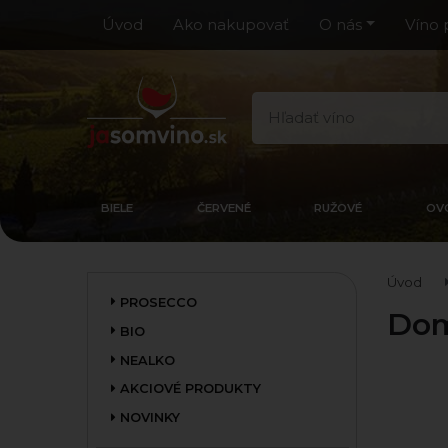
Úvod
Ako nakupovať
O nás
Víno 
BIELE
ČERVENÉ
RUŽOVÉ
OV
Úvod
PROSECCO
Dom
BIO
NEALKO
AKCIOVÉ PRODUKTY
NOVINKY