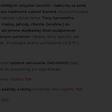
všetkých zmyslov ovocím – takto by sa azda
 toto nádherné ružové šumivé.
Koncentrovaná
iskrivej ružovej farbe.
Tóny červeného
maliny, jahody, ríbezle, čerešne ) sú
 do jemne sladkastej chuti podporenej
ívnym perlením.
Ideálny letný aperitív, ale
k… Podávajte dobre vychladené ( 6-8 °C ).
robiť
osobné venovanie ZADARMO!
Stačí
nia do poznámky pri objednávke.
 víno
nájdete
TU!
 paštéty a teriny
k tomuto vínu
nájdete
TU!
5 (0x)