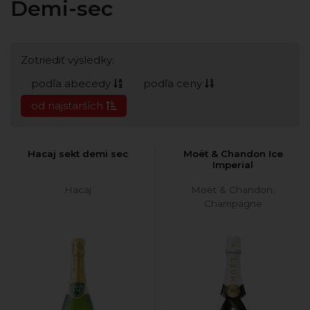
Demi-sec
Zotriediť výsledky:
podľa abecedy
podľa ceny
od najstarších
Hacaj sekt demi sec
Moët & Chandon Ice
Imperial
Hacaj
Moët & Chandon,
Champagne