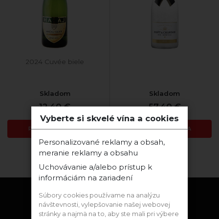
2024 Cuvée biele
Skladom
Skladom
12,40 €
57,40 €
Vyberte si skvelé vína a cookies
PRIDAŤ DO KOŠÍKA
PRIDAŤ DO KOŠÍKA
Personalizované reklamy a obsah,
meranie reklamy a obsahu
Zobraziť:
Uchovávanie a/alebo prístup k
informáciám na zariadení
Súbory cookies používame na analýzu
návštevnosti, vylepšovanie našej webovej
Zostaňme v kontakte
stránky a najmä na to, aby ste mali pri výbere