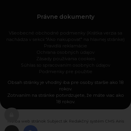
Právne dokumenty
Všeobecné obchodné podmienky (Krátka verzia sa
nachádza v sekcii "Ako nakupovať" na hlavnej stránke)
Pravidlá reklamácie
Ochrana osobných údajov
Zásady používania cookies
Súhlas so spracovaním osobných údajov
Podmienky pre použitie
Obsah stránky je vhodný iba pre osoby staršie ako 18
rokov.
Zotrvaním na stránke potvrdzujete, že máte viac ako
18 rokov.
Tvorba web stránok
Subject.sk
Redakčný systém
CMS Airis