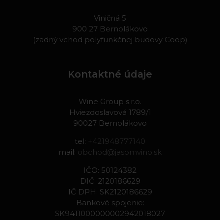
Viničná 5
900 27 Bernolákovo
(zadný vchod polyfunkčnej budovy Coop)
Kontaktné údaje
Wine Group s.r.o.
Hviezdoslavová 1789/1
90027 Bernolákovo
tel:
+421948777140
mail:
obchod@jasomvino.sk
IČO: 50124382
DIČ: 2120186629
IČ DPH: SK2120186629
Bankové spojenie:
SK9411000000002942018027