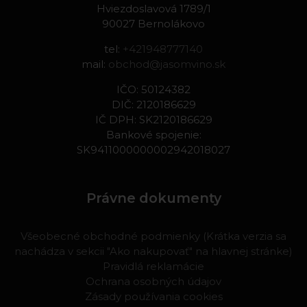
Hviezdoslavová 1789/1
90027 Bernolákovo
tel:
+421948777140
mail:
obchod@jasomvino.sk
IČO: 50124382
DIČ: 2120186629
IČ DPH: SK2120186629
Bankové spojenie:
SK9411000000002942018027
Právne dokumenty
Všeobecné obchodné podmienky (Krátka verzia sa
nachádza v sekcii "Ako nakupovať" na hlavnej stránke)
Pravidlá reklamácie
Ochrana osobných údajov
Zásady používania cookies