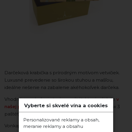
Darčeková krabička s prírodným motívom vetvičiek.
Luxusné prevedenie so širokou stuhou a mašľou,
ideálne riešenie na zabalenie akéhokoľvek darčeka.
Vhodná na zabalenie terín a paštét, ktoré nájdete
v
Vyberte si skvelé vína a cookies
našej ponuke TU.
Do tejto krabice sa zmestia max 3
paštéty.
Personalizované reklamy a obsah,
Vonkajší rozmer: 21 x 9 x 9 cm
meranie reklamy a obsahu