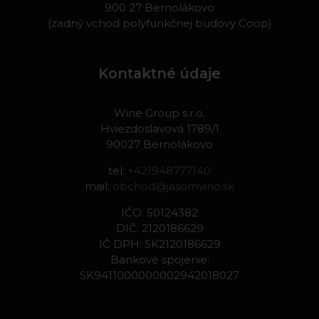
900 27 Bernolákovo
(zadný vchod polyfunkčnej budovy Coop)
Kontaktné údaje
Wine Group s.r.o.
Hviezdoslavová 1789/1
90027 Bernolákovo
tel:
+421948777140
mail:
obchod@jasomvino.sk
IČO: 50124382
DIČ: 2120186629
IČ DPH: SK2120186629
Bankové spojenie:
SK9411000000002942018027