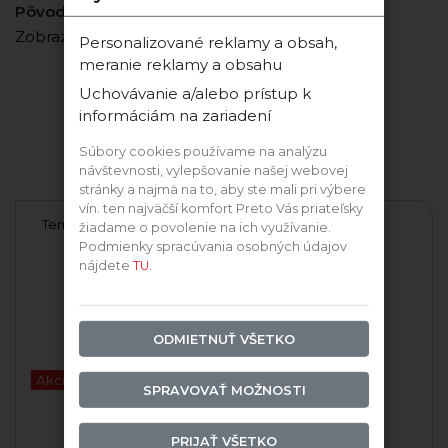
Pôvod hrozna:
Extremadura, Španielsko
Zobraziť viac vlastností
Personalizované reklamy a obsah,
meranie reklamy a obsahu
Uchovávanie a/alebo prístup k
Vinárstvo Las Guaridas
informáciám na zariadení
Súbory cookies používame na analýzu
Ďalšie vína z tohto vinárstva
návštevnosti, vylepšovanie našej webovej
stránky a najmä na to, aby ste mali pri výbere
vín. ten najväčší komfort Preto Vás priateľsky
Tempranillo Las Guaridas
žiadame o povolenie na ich využívanie.
Podmienky spracúvania osobných údajov
nájdete
TU.
Las Guaridas
ODMIETNUŤ VŠETKO
Akcia -35%
SPRAVOVAŤ MOŽNOSTI
PRIJAŤ VŠETKO