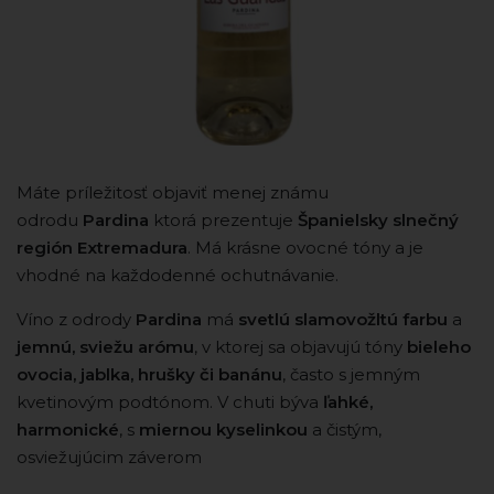
Máte príležitosť objaviť menej známu
odrodu
Pardina
ktorá prezentuje
Španielsky slnečný
región Extremadura
. Má krásne ovocné tóny a je
vhodné na každodenné ochutnávanie.
Víno z odrody
Pardina
má
svetlú slamovožltú farbu
a
jemnú, sviežu arómu
, v ktorej sa objavujú tóny
bieleho
ovocia, jablka, hrušky či banánu
, často s jemným
kvetinovým podtónom. V chuti býva
ľahké,
harmonické
, s
miernou kyselinkou
a čistým,
osviežujúcim záverom