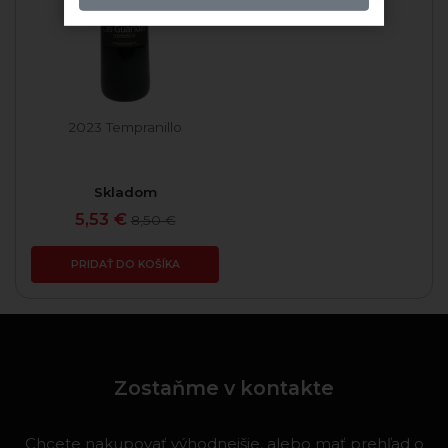
2023 Tempranillo
Skladom
5,53 €
8,50 €
PRIDAŤ DO KOŠÍKA
Zostaňme v kontakte
Chcete nakupovať výhodnejšie, alebo mať prehľad o