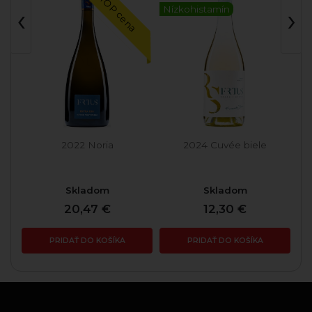
TOP cena
‹
›
Nízkohistamín
á
2022 Noria
2024 Cuvée biele
Skladom
Skladom
20,47 €
12,30 €
PRIDAŤ DO KOŠÍKA
PRIDAŤ DO KOŠÍKA