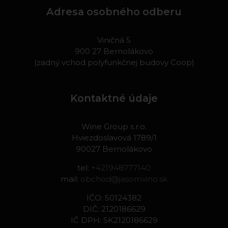
Adresa osobného odberu
Viničná 5
900 27 Bernolákovo
(zadný vchod polyfunkčnej budovy Coop)
Kontaktné údaje
Wine Group s.r.o.
Hviezdoslavová 1789/1
90027 Bernolákovo
tel:
+421948777140
mail:
obchod@jasomvino.sk
IČO: 50124382
DIČ: 2120186629
IČ DPH: SK2120186629