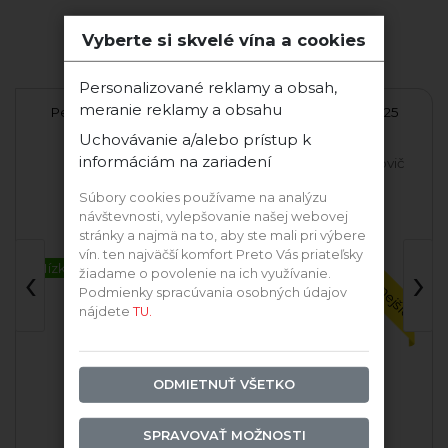
Vyberte si skvelé vína a cookies
Ďalšie vína tejto odrody
Personalizované reklamy a obsah,
meranie reklamy a obsahu
5
Pesecká Leánka 2025
Pesecká Leánka 2025
Fr
polosuché
polosladké
Uchovávanie a/alebo prístup k
informáciám na zariadení
Víno Nichta
Chowaniec & Krajčírovič
Súbory cookies používame na analýzu
návštevnosti, vylepšovanie našej webovej
Najpredávanejšie
Najpredávanejšie
stránky a najmä na to, aby ste mali pri výbere
vín. ten najväčší komfort Preto Vás priateľsky
‹
›
Nízkohistamín
žiadame o povolenie na ich využívanie.
Podmienky spracúvania osobných údajov
nájdete
TU.
ODMIETNUŤ VŠETKO
SPRAVOVAŤ MOŽNOSTI