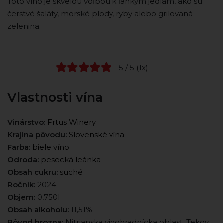
Toto víno je skvelou voľbou k ľahkým jedlám, ako sú
čerstvé šaláty, morské plody, ryby alebo grilovaná
zelenina.
5 / 5 (1x)
Vlastnosti vína
Vinárstvo:
Frtus Winery
Krajina pôvodu:
Slovenské vína
Farba:
biele víno
Odroda:
pesecká leánka
Obsah cukru:
suché
Ročník:
2024
Objem:
0,750l
Obsah alkoholu:
11,51%
Pôvod hrozna:
Nitrianska vinohradnícka oblasť, Tekov