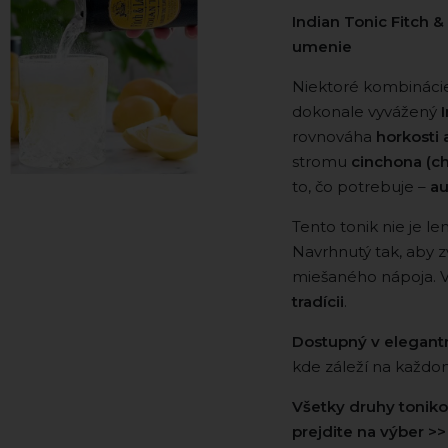
Indian Tonic Fitch & 
umenie
Niektoré kombináci
dokonale vyvážený
rovnováha
horkosti 
stromu
cinchona (ch
to, čo potrebuje –
au
Tento tonik nie je l
Navrhnutý tak, aby z
miešaného nápoja. V
tradícii
.
Dostupný v elegant
kde záleží na každom
Všetky druhy tonik
prejdite na výber >