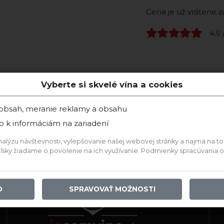
Cena je už vrátene 
4.5 
Vyberte si skvelé vína a cookies
 obsah, meranie reklamy a obsahu
p k informáciám na zariadení
ýzu návštevnosti, vylepšovanie našej webovej stránky a najmä na to, a
teľsky žiadame o povolenie na ich využívanie. Podmienky spracúvania
O
SPRAVOVAŤ MOŽNOSTI