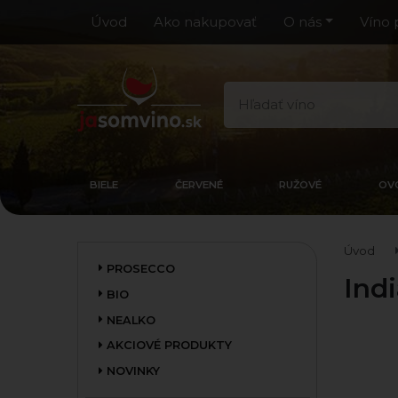
Úvod
Ako nakupovať
O nás
Víno 
BIELE
ČERVENÉ
RUŽOVÉ
OV
Úvod
PROSECCO
Indi
BIO
NEALKO
AKCIOVÉ PRODUKTY
NOVINKY