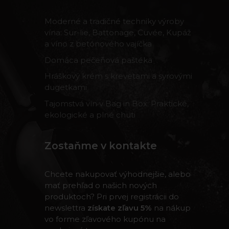
Moderné a tradičné techniky výroby
vína: Sur-lie, Battonage, Cuvée, Kupáž
a víno z betónového vajíčka
Domáca pečeňová paštéka
Hráškový krém s krevetami a syrovými
dugetkami
Tajomstvá vín v Bag in Box: Praktické,
ekologické a plné chuti
Zostaňme v kontakte
Chcete nakupovať výhodnejšie, alebo
mať prehľad o našich nových
produktoch? Pri prvej registrácii do
newslettra
získate zľavu 5%
na nákup
vo forme zľavového kupónu na