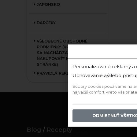
JAPONSKO
DARČEKY
VŠEOBECNÉ OBCHODNÉ
PODMIENKY (KRÁTKA VERZIA
SA NACHÁDZA V SEKCII "AKO
NAKUPOVAŤ" NA HLAVNEJ
STRÁNKE)
Personalizované reklamy a
PRAVIDLÁ REKLAMÁCIE
Uchovávanie a/alebo prístu
Súbory cookies používame na anal
najväčší komfort Preto Vás pria
ODMIETNUŤ VŠETK
Blog
/
Recepty