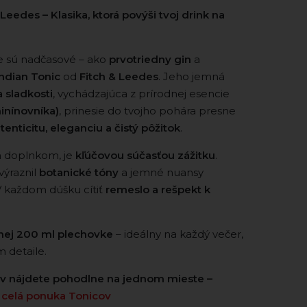
Leedes – Klasika, ktorá povýši tvoj drink na
e sú nadčasové – ako
prvotriedny gin
a
Indian Tonic
od
Fitch & Leedes
. Jeho jemná
a sladkosti
, vychádzajúca z prírodnej esencie
inínovníka)
, prinesie do tvojho pohára presne
tenticitu, eleganciu a čistý pôžitok
.
en doplnkom, je
kľúčovou súčasťou zážitku
.
výraznil
botanické tóny
a jemné nuansy
 každom dúšku cítiť
remeslo a rešpekt k
nej 200 ml plechovke
– ideálny na každý večer,
 detaile.
ov nájdete pohodlne na jednom mieste –
>
celá ponuka Tonicov