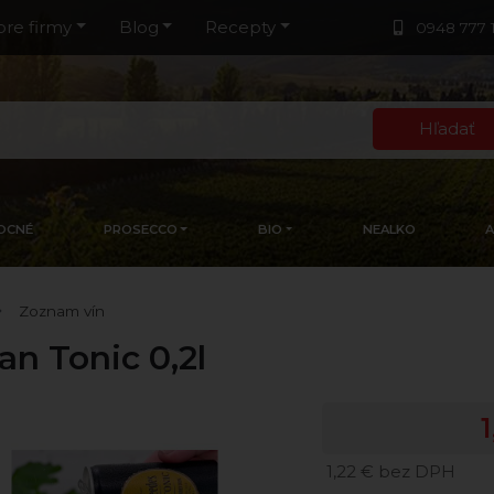
pre firmy
Blog
Recepty
0948 777 
Hľadať
OCNÉ
PROSECCO
BIO
NEALKO
Zoznam vín
an Tonic 0,2l
1,22 € bez DPH