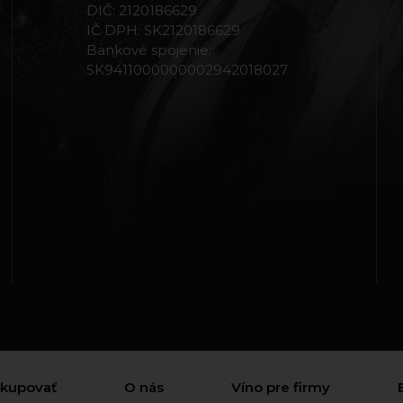
DIČ: 2120186629
IČ DPH: SK2120186629
Bankové spojenie:
SK9411000000002942018027
akupovať
O nás
Víno pre firmy