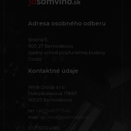
Adresa osobného odberu
Viničná 5
900 27 Bernolákovo
(zadný vchod polyfunkčnej budovy
Coop)
Kontaktné údaje
Wine Group s.r.o.
Hviezdoslavová 1789/1
90027 Bernolákovo
tel:
+421948777140
mail:
obchod@jasomvino.sk
IČO: 50124382