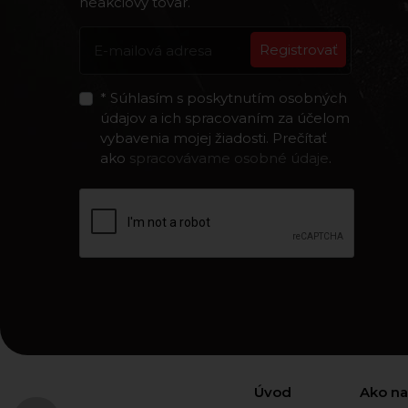
neakciový tovar.
Registrovať
* Súhlasím s poskytnutím osobných
údajov a ich spracovaním za účelom
vybavenia mojej žiadosti. Prečítať
ako
spracovávame osobné údaje
.
Úvod
Ako n