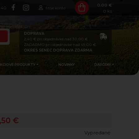
0.00 €
140
Moje konto
0
ks
DOPRAVA
2,40 € pri objednávke nad 30,00 €
ZADARMO pri objednávke nad 49,00 €
OKRES SENEC DOPRAVA ZDARMA
AKCIOVÉ PRODUKTY
NOVINKY
DARČEKY
1,50 €
Vypredané