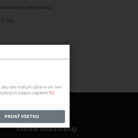
zálohovanej plechovku.
/ 5 (2x)
by ste mali pri výbere vín. ten
 osobných údajov nájdete
TU.
PRIJAŤ VŠETKO
Právne dokumenty